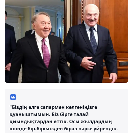
"Біздің елге сапармен келгеніңізге
қуаныштымын. Біз бірге талай
қиындықтардан өттік. Осы жылдардың
ішінде бір-бірімізден біраз нәрсе үйрендік.