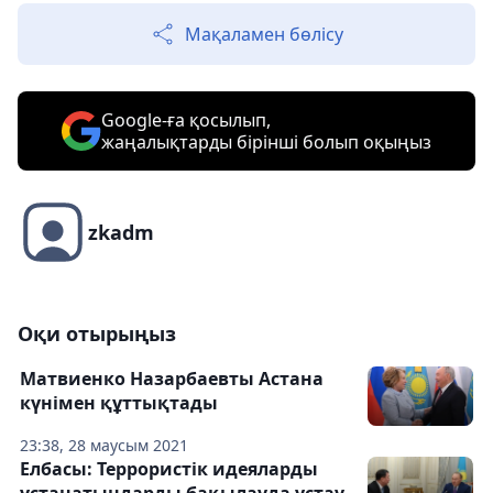
Мақаламен бөлісу
Google-ға қосылып,
жаңалықтарды бірінші болып оқыңыз
zkadm
Оқи отырыңыз
Матвиенко Назарбаевты Астана
күнімен құттықтады
23:38, 28 маусым 2021
Елбасы: Террористік идеяларды
ұстанатындарды бақылауда ұстау