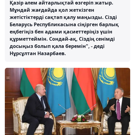
Қазір әлем айтарлықтай өзгеріп жатыр.
Мұндай жағдайда қол жеткізген
жетістіктерді сақтап қалу маңызды. Сізді
Беларусь Республикасына сіңірген барлық
еңбегіңіз бен адами қасиеттеріңіз үшін
құрметтеймін. Сондай-ақ, Сіздің сенімді
досыңыз болып қала беремін", - деді
Нұрсұлтан Назарбаев.