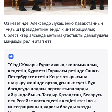
Өз кезегінде, Александр Лукашенко Қазақстанның
Тұңғыш Президентінің өңірлік интеграциялық
бірлестіктер аясында ынтымақтастықты дамытудағы
маңызды рөлін атап өтті.
"Сізді Жоғары Еуразиялық экономикалық
кеңестің Құрметті Төрағасы ретінде Санкт-
Петербургте өтетін Кеңес отырысына
шақыру жөнінде ортақ ұсыныс түсті. Бұл
басқосуда алдағы перспективаларды
айқындаймыз. Тағдыр Қазақстан, Беларусь
пен Ресейге посткеңестік кеңістіктегі осы
интеграцияның ядросы болуды жазды.