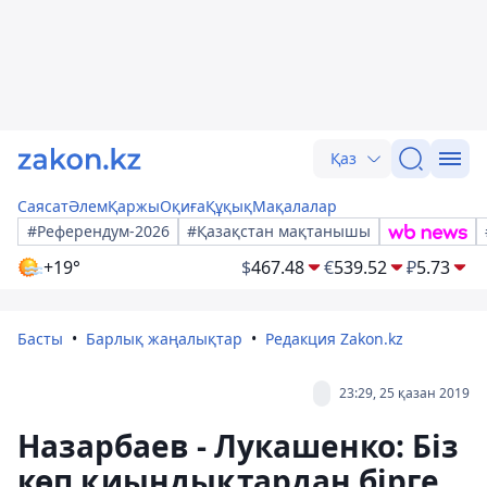
Қаз
Саясат
Әлем
Қаржы
Оқиға
Құқық
Мақалалар
#Референдум-2026
#Қазақстан мақтанышы
+19°
$
467.48
€
539.52
₽
5.73
Басты
Барлық жаңалықтар
Редакция Zakon.kz
23:29, 25 қазан 2019
Назарбаев - Лукашенко: Біз
көп қиындықтардан бірге