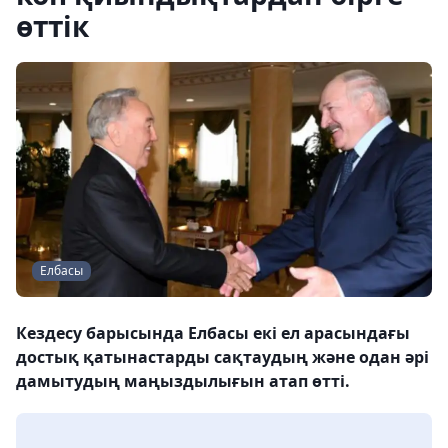
өттік
Елбасы
Кездесу барысында Елбасы екі ел арасындағы
достық қатынастарды сақтаудың және одан әрі
дамытудың маңыздылығын атап өтті.