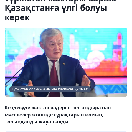
Қазақстанға үлгі болуы
керек
Түркістан облысы әкімінің баспасөз қызметі
Кездесуде жастар өздерін толғандыратын
мәселелер жөнінде сұрақтарын қойып,
толыққанды жауап алды.