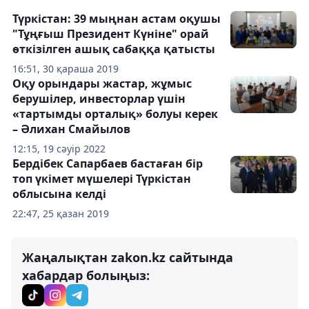
Түркістан: 39 мыңнан астам оқушы
"Тұңғыш Президент Күніне" орай
өткізілген ашық сабаққа қатысты
16:51, 30 қараша 2019
Оқу орындары жастар, жұмыс
берушілер, инвесторлар үшін
«тартымды орталық» болуы керек
– Әлихан Смайылов
12:15, 19 сәуір 2022
Бердібек Сапарбаев бастаған бір
топ үкімет мүшелері Түркістан
облысына келді
22:47, 25 қазан 2019
Жаңалықтан zakon.kz сайтында
хабардар болыңыз: