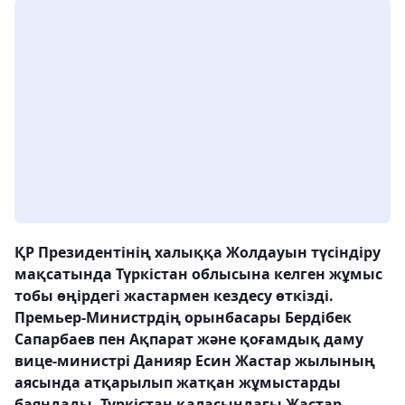
ҚР Президентінің халыққа Жолдауын түсіндіру
мақсатында Түркістан облысына келген жұмыс
тобы өңірдегі жастармен кездесу өткізді.
Премьер-Министрдің орынбасары Бердібек
Сапарбаев пен Ақпарат және қоғамдық даму
вице-министрі Данияр Есин Жастар жылының
аясында атқарылып жатқан жұмыстарды
баяндады. Түркістан қаласындағы Жастар