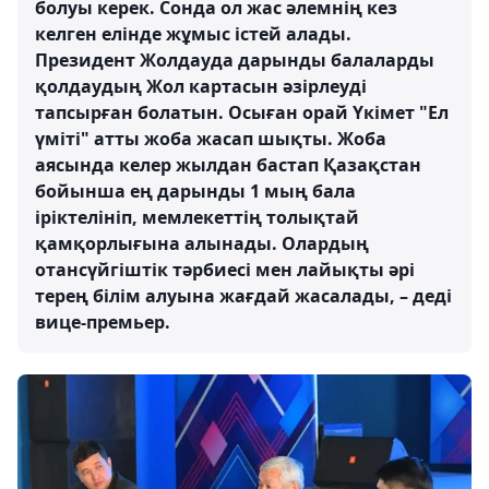
болуы керек. Сонда ол жас әлемнің кез
келген елінде жұмыс істей алады.
Президент Жолдауда дарынды балаларды
қолдаудың Жол картасын әзірлеуді
тапсырған болатын. Осыған орай Үкімет "Ел
үміті" атты жоба жасап шықты. Жоба
аясында келер жылдан бастап Қазақстан
бойынша ең дарынды 1 мың бала
іріктелініп, мемлекеттің толықтай
қамқорлығына алынады. Олардың
отансүйгіштік тәрбиесі мен лайықты әрі
терең білім алуына жағдай жасалады, – деді
вице-премьер.