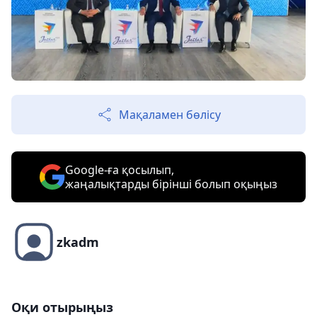
Мақаламен бөлісу
Google-ға қосылып,
жаңалықтарды бірінші болып оқыңыз
zkadm
Оқи отырыңыз