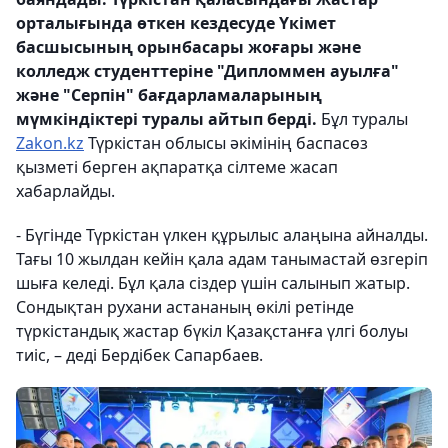
орталығында өткен кездесуде Үкімет
басшысының орынбасары жоғары және
колледж студенттеріне "Дипломмен ауылға"
және "Серпін" бағдарламаларының
мүмкіндіктері туралы айтып берді.
Бұл туралы
Zakon.kz
Түркістан облысы әкімінің баспасөз
қызметі берген ақпаратқа сілтеме жасап
хабарлайды.
- Бүгінде Түркістан үлкен құрылыс алаңына айналды.
Тағы 10 жылдан кейін қала адам танымастай өзгеріп
шыға келеді. Бұл қала сіздер үшін салынып жатыр.
Сондықтан рухани астананың өкілі ретінде
түркістандық жастар бүкіл Қазақстанға үлгі болуы
тиіс, – деді Бердібек Сапарбаев.