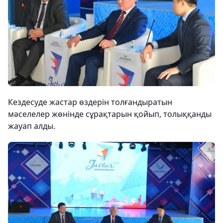
Кездесуде жастар өздерін толғандыратын
мәселелер жөнінде сұрақтарын қойып, толыққанды
жауап алды.