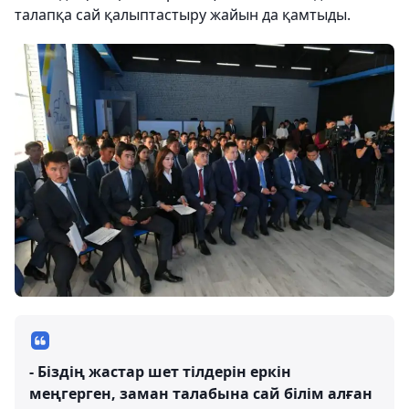
талапқа сай қалыптастыру жайын да қамтыды.
- Біздің жастар шет тілдерін еркін
меңгерген, заман талабына сай білім алған