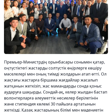
Премьер-Министрдің орынбасары сонымен қатар,
оңтүстіктегі жастарды солтүстік өңірлерге көшіру
мәселелері мен оның тиімді жолдарын атап өтті. Ол
жақтағы жастарға біршама жағдайлар жасалып
жатқанын жеткізіп, жас мамандарды сонда қоныс
аударуға шақырды. Сондай-ақ, келер жылдан бастап
волонтерларға әлеуметтік несиелер берілетінін
және стипендия көлемі 30 пайызға артатынын
жеткізді. Қазақ жастарының білімі мен мәдениетін