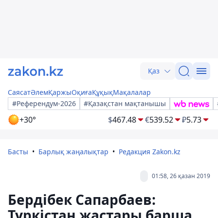
Қаз
Саясат
Әлем
Қаржы
Оқиға
Құқық
Мақалалар
#Референдум-2026
#Қазақстан мақтанышы
+30°
$
467.48
€
539.52
₽
5.73
Басты
Барлық жаңалықтар
Редакция Zakon.kz
01:58, 26 қазан 2019
Бердібек Сапарбаев:
Түркістан жастары барша