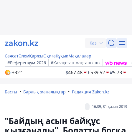
Қаз
Саясат
Әлем
Қаржы
Оқиға
Құқық
Мақалалар
#Референдум-2026
#Қазақстан мақтанышы
+32°
$
467.48
€
539.52
₽
5.73
Басты
Барлық жаңалықтар
Редакция Zakon.kz
16:39, 31 қазан 2019
"Байдың асын байқұс
қызғанады". Болатты босқа