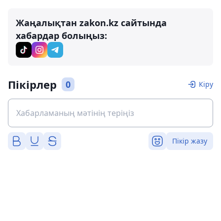
Жаңалықтан zakon.kz сайтында
хабардар болыңыз:
Пікірлер
0
Кіру
Пікір жазу