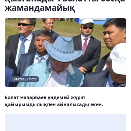
жамандамайық
Courtesy Photo
Болат Назарбаев үндемей жүріп
қайырымдылықпен айналысады екен.