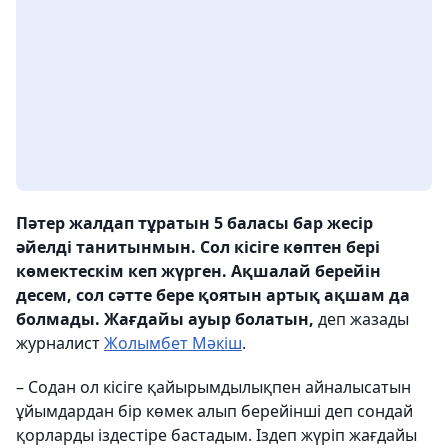
Пәтер жалдап тұратын 5 баласы бар жесір
әйелді танитынмын. Сол кісіге көптен бері
көмектескім кеп жүрген. Ақшалай берейін
десем, сол сәтте бере қоятын артық ақшам да
болмады. Жағдайы ауыр болатын,
деп жазады
журналист
Жолымбет Мәкіш
.
– Содан ол кісіге қайырымдылықпен айналысатын
ұйымдардан бір көмек алып берейінші деп сондай
қорларды іздестіре бастадым. Іздеп жүріп жағдайы