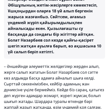
Әбішұлының жетім-жесірлерге көмектесіп,
Ұшқоңырдан оларға 18 үй алып бергенін
жарыса жазғанбыз. Сөйтсем, ағамыз
үндемей жүріп қайырымдылықпен
айналысады екен. Қызылағашты су
басқанда да сондағы бір жігіттер айтқан.
Болат Назарбаев сол кезде қайғы-қасірет
шегіп жатқан ауылға барып, өз ақшасына 10
үй салып беріп кетіпті.
– Әншейінде әлеуметтік желідегілер жерден алып,
жерге салып жататын Болат Назарбаев сол сәтте
көз алдымда басқа адамға айналып шыға келді.
Сырттай сөккенімізбен, кейбір адамның жан
дүниесіне үңіле бермейміз. Кейде біз сараң, қатыгез
деп жүрген адамдар жомарт, жүрегі жұмсақ болып
шығып жатады. Шардара туралы өткенде бәрі
жаппай жазып жатқанда, өзім үндемей қоя салғам.