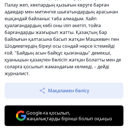
Палау жеп, көкпардың қызығын көруге барған
адамдар мен митингке шығатындардың арасынан
ешқандай байланыс таба алмадым. Хайп
қуалағандардың көбі оны іліп әкетіп, тойға
барғандарды жазғырып жатты. Қазақтың бар
байлығын қалтасына басып жатқан Машкевич пен
Шодиевтердің біреуі осы сондай нәрсе істемейді
ғой. "Байдың асын байқұс қызғанады" демекші,
қуанышын қазақпен бөлісіп жатқан Болатты мен де
соларға қосылып жамандағым келмеді, – дейді
журналист.
Мақаламен бөлісу
Google-ға қосылып,
жаңалықтарды бірінші болып оқыңыз