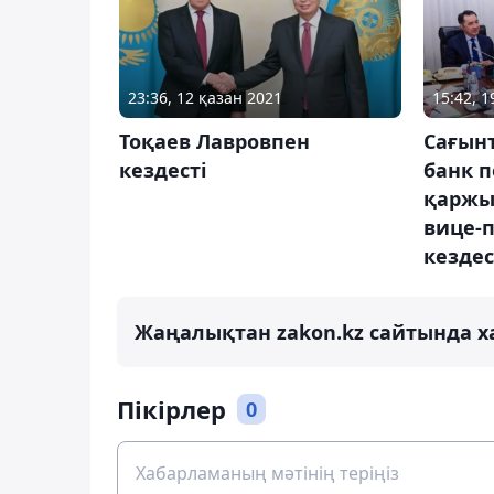
23:36, 12 қазан 2021
15:42, 
Тоқаев Лавровпен
Сағын
кездесті
банк 
қаржы
вице-
кездес
Жаңалықтан zakon.kz сайтында х
Пікірлер
0