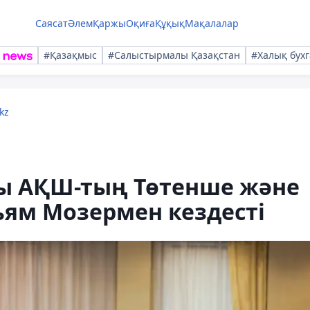
Саясат
Әлем
Қаржы
Оқиға
Құқық
Мақалалар
#Қазақмыс
#Салыстырмалы Қазақстан
#Халық бухг
kz
ғы АҚШ-тың Төтенше және
льям Мозермен кездесті