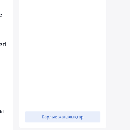
е
згі
ғы
Барлық жаңалықтар