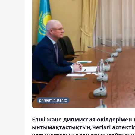
primeminister.kz
Елші және дипмиссия өкілдерімен 
ынтымақтастықтың негізгі аспекті
қатынастарын одан әрі нығайтуды