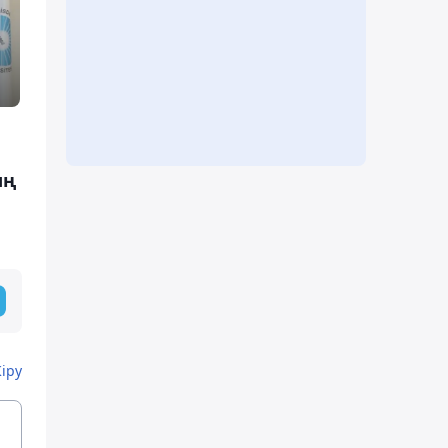
ың
Кіру