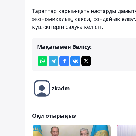
Тараптар қарым-қатынастарды дамыту
экономикалық, саяси, сондай-ақ әлеу
күш-жігерін салуға келісті.
Мақаламен бөлісу:
zkadm
Оқи отырыңыз