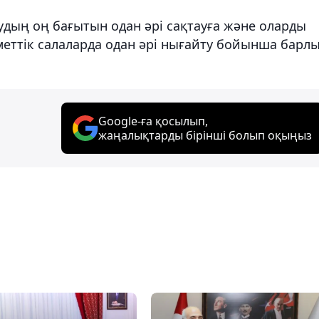
дың оң бағытын одан әрі сақтауға және оларды
меттік салаларда одан әрі нығайту бойынша барл
Google-ға қосылып,
жаңалықтарды бірінші болып оқыңыз