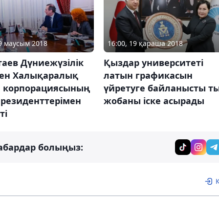
19 маусым 2018
16:00, 19 қараша 2018
таев Дүниежүзілік
Қыздар университеті
пен Халықаралық
латын графикасын
 корпорациясының
үйретуге байланысты т
президенттерімен
жобаны іске асырады
ті
абардар болыңыз: