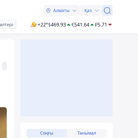
Алматы
Қаз
+22°
$
469.93
€
541.64
₽
5.71
алтері
Соңғы
Танымал