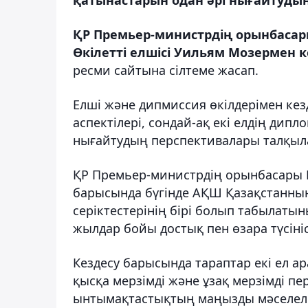
ҚР Премьер-министрдің орынбасар
Өкілетті елшісі Уильям Мозермен к
ресми сайтына сілтеме жасап.
Елші және дипмиссия өкілдерімен ке
аспектілері, сондай-ақ екі елдің дип
нығайтудың перспективалары талқыл
ҚР Премьер-министрдің орынбасары 
барысында бүгінде АҚШ Қазақстанны
серіктестерінің бірі болып табылатын
жылдар бойы достық пен өзара түсіні
Кездесу барысында тараптар екі ел а
қысқа мерзімді және ұзақ мерзімді п
ынтымақтастықтың маңызды мәселеле