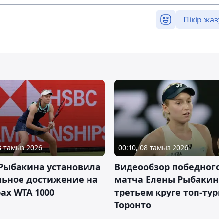
Пікір жаз
08 тамыз 2026
00:10, 08 тамыз 2026
 Рыбакина установила
Видеообзор победног
льное достижение на
матча Елены Рыбакин
ах WTA 1000
третьем круге топ-тур
Торонто