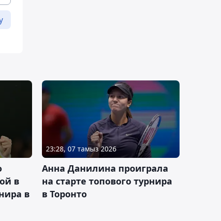
у
23:28, 07 тамыз 2026
о
Анна Данилина проиграла
ой в
на старте топового турнира
нира в
в Торонто