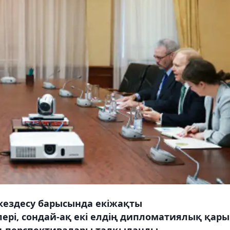
кездесу барысында екіжақты
лері, сондай-ақ екі елдің дипломатиялық қары
ң перспективалары талқыланды.