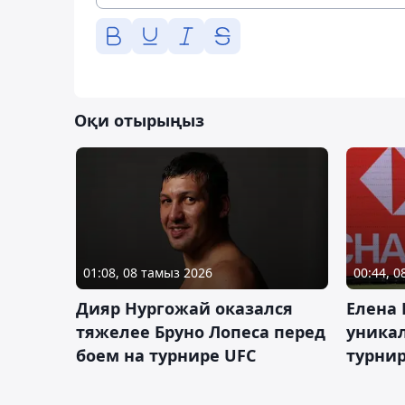
Оқи отырыңыз
01:08, 08 тамыз 2026
00:44, 
Дияр Нургожай оказался
Елена
тяжелее Бруно Лопеса перед
уника
боем на турнире UFC
турнир