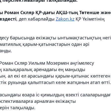
ы Роман Скляр ҚР-дағы АҚШ-тың Төтенше жән
ездесті
, деп хабарлайды
Zakon.kz
ҚР Үкіметінің
здесу барысында екіжақты ынтымақтастықтың негі
ломатиялық қарым-қатынастарын одан әрі
анды.
Роман Скляр Уильям Мозермен әңгімелесу
ң халықаралық аренадағы ең маңызды
ын, ал екі ел арасындағы қарым-қатынас көптеген
стік рухында қалыптасып келе жатқанын атап өтті.
расындағы өзара іс-қимылдың өзекті салаларында
ерспективаларға арналған екіжақты
рін талқылады.