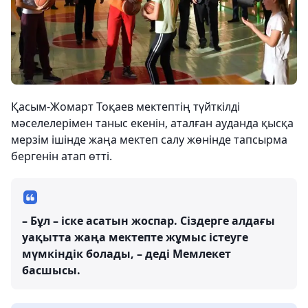
Қасым-Жомарт Тоқаев мектептің түйткілді
мәселелерімен таныс екенін, аталған ауданда қысқа
мерзім ішінде жаңа мектеп салу жөнінде тапсырма
бергенін атап өтті.
– Бұл – іске асатын жоспар. Сіздерге алдағы
уақытта жаңа мектепте жұмыс істеуге
мүмкіндік болады, – деді Мемлекет
басшысы.