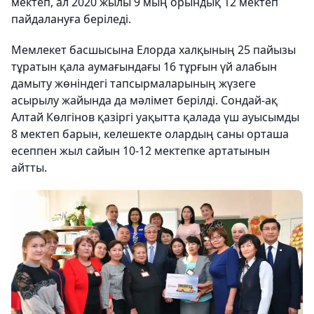
мектеп, ал 2020 жылы 9 мың орындық 12 мектеп
пайдалануға беріледі.
Мемлекет басшысына Елорда халқының 25 пайызы
тұратын қала аумағындағы 16 тұрғын үй алабын
дамыту жөніндегі тапсырмаларының жүзеге
асырылу жайында да мәлімет берілді. Сондай-ақ
Алтай Көлгінов қазіргі уақытта қалада үш ауысымды
8 мектеп барын, келешекте олардың саны орташа
есеппен жыл сайын 10-12 мектепке артатынын
айтты.