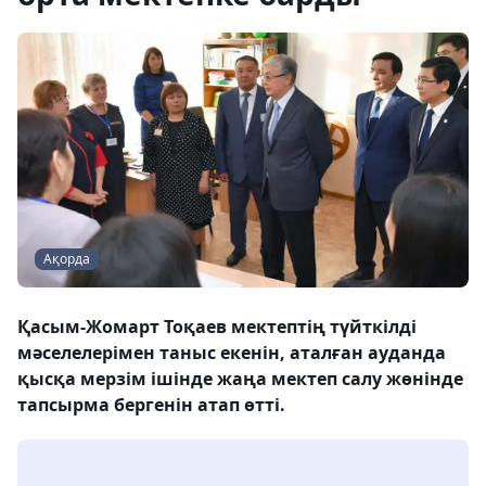
Ақорда
Қасым-Жомарт Тоқаев мектептің түйткілді
мәселелерімен таныс екенін, аталған ауданда
қысқа мерзім ішінде жаңа мектеп салу жөнінде
тапсырма бергенін атап өтті.