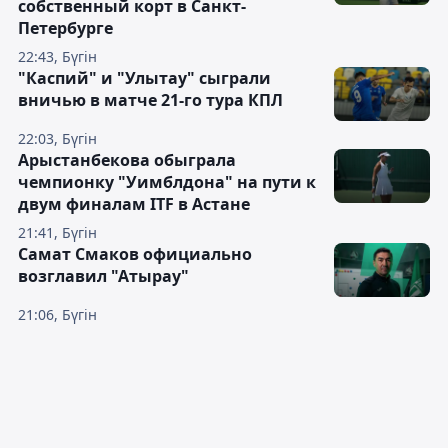
собственный корт в Санкт-
Петербурге
22:43, Бүгін
"Каспий" и "Улытау" сыграли
вничью в матче 21-го тура КПЛ
22:03, Бүгін
Арыстанбекова обыграла
чемпионку "Уимблдона" на пути к
двум финалам ITF в Астане
21:41, Бүгін
Самат Смаков официально
возглавил "Атырау"
21:06, Бүгін