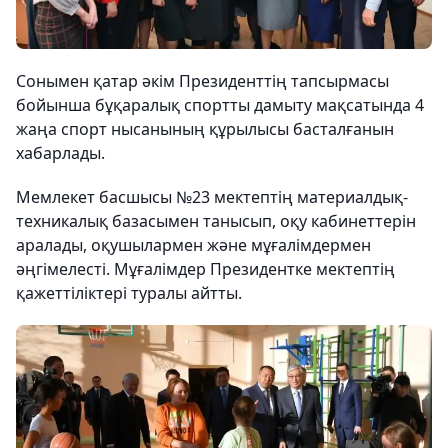
Сонымен қатар әкім Президенттің тапсырмасы
бойынша бұқаралық спортты дамыту мақсатында 4
жаңа спорт нысанының құрылысы басталғанын
хабарлады.
Мемлекет басшысы №23 мектептің материалдық-
техникалық базасымен танысып, оқу кабинеттерін
аралады, оқушылармен және мұғалімдермен
әңгімелесті. Мұғалімдер Президентке мектептің
қажеттіліктері туралы айтты.