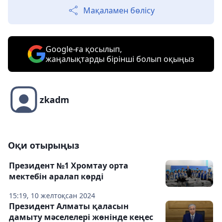
Мақаламен бөлісу
Google-ға қосылып,
жаңалықтарды бірінші болып оқыңыз
zkadm
Оқи отырыңыз
Президент №1 Хромтау орта
мектебін аралап көрді
15:19, 10 желтоқсан 2024
Президент Алматы қаласын
дамыту мәселелері жөнінде кеңес