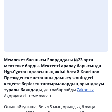
Мемлекет басшысы Елордадағы №23 орта
мектепке барды. Мектепті аралау барысында
Нұр-Сұлтан қаласының әкімі Алтай Көлгінов
Президентке астананы дамыту жөніндегі
кеңесте берілген тапсырмалардың орындалуы
туралы баяндады
, деп хабарлайды
Zakon.kz
Ақордаға сілтеме жасап.
Оның айтуынша, биыл 5 мың орындық 6 жаңа