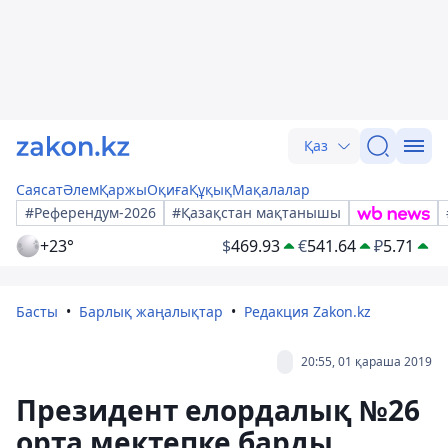
Қаз
Саясат
Әлем
Қаржы
Оқиға
Құқық
Мақалалар
#Референдум-2026
#Қазақстан мақтанышы
+23°
$
469.93
€
541.64
₽
5.71
Басты
Барлық жаңалықтар
Редакция Zakon.kz
20:55, 01 қараша 2019
Президент елордалық №26
орта мектепке барды