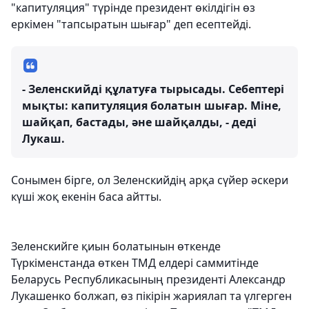
"капитуляция" түрінде президент өкілдігін өз
еркімен "тапсыратын шығар" деп есептейді.
- Зеленскийді құлатуға тырысады. Себептері
мықты: капитуляция болатын шығар. Міне,
шайқап, бастады, әне шайқалды, - деді
Лукаш.
Сонымен бірге, ол Зеленскийдің арқа сүйер әскери
күші жоқ екенін баса айтты.
Зеленскийге қиын болатынын өткенде
Түркіменстанда өткен ТМД елдері саммитінде
Беларусь Республикасының президенті Александр
Лукашенко болжап, өз пікірін жариялап та үлгерген