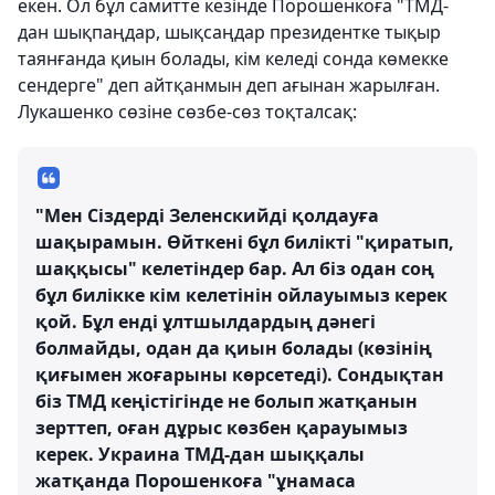
екен. Ол бұл самитте кезінде Порошенкоға "ТМД-
дан шықпаңдар, шықсаңдар президентке тықыр
таянғанда қиын болады, кім келеді сонда көмекке
сендерге" деп айтқанмын деп ағынан жарылған.
Лукашенко сөзіне сөзбе-сөз тоқталсақ:
"Мен Сіздерді Зеленскийді қолдауға
шақырамын. Өйткені бұл билікті "қиратып,
шаққысы" келетіндер бар. Ал біз одан соң
бұл билікке кім келетінін ойлауымыз керек
қой. Бұл енді ұлтшылдардың дәнегі
болмайды, одан да қиын болады (көзінің
қиғымен жоғарыны көрсетеді). Сондықтан
біз ТМД кеңістігінде не болып жатқанын
зерттеп, оған дұрыс көзбен қарауымыз
керек. Украина ТМД-дан шыққалы
жатқанда Порошенкоға "ұнамаса