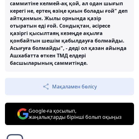
саммитіне келмей-ақ қой, ал одан шығып
керегі не, ертең өзіңе қиын болады ғой" деп
айтқанмын. Жылы орнында қазір
отыратын еді ғой. Сондықтан, әсіресе
қазіргі қысылтаяң кезеңде ақылға
қонбайтын шешім қабылдауға болмайды.
Асығуға болмайды", - деді ол қазан айында
Ашхабатта өткен ТМД елдері
басшыларының саммитінде.
Мақаламен бөлісу
Google-ға қосылып,
жаңалықтарды бірінші болып оқыңыз