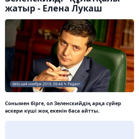
жатыр - Елена Лукаш
delo.ua4 ноября 2019, 09:44 ✎ Редакт
Сонымен бірге, ол Зеленскийдің арқа сүйер
әскери күші жоқ екенін баса айтты.