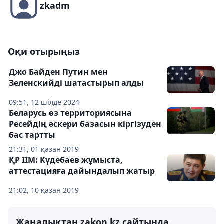
zkadm
Оқи отырыңыз
Джо Байден Путин мен
Зеленскийді шатастырып алды
09:51, 12 шілде 2024
Беларусь өз территориясына
Ресейдің әскери базасын кіргізуден
бас тартты
21:31, 01 қазан 2019
ҚР ІІМ: Күдебаев жұмыста,
аттестацияға дайындалып жатыр
21:02, 10 қазан 2019
Жаңалықтан zakon.kz сайтында