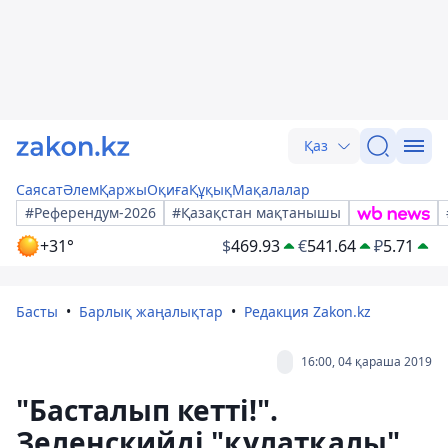
Қаз
Саясат
Әлем
Қаржы
Оқиға
Құқық
Мақалалар
#Референдум-2026
#Қазақстан мақтанышы
+31°
$
469.93
€
541.64
₽
5.71
Басты
Барлық жаңалықтар
Редакция Zakon.kz
16:00, 04 қараша 2019
"Басталып кетті!".
Зеленскийді "құлатқалы"