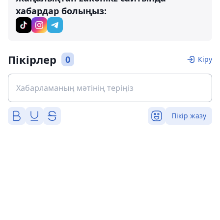
хабардар болыңыз:
Пікірлер
0
Кіру
Пікір жазу