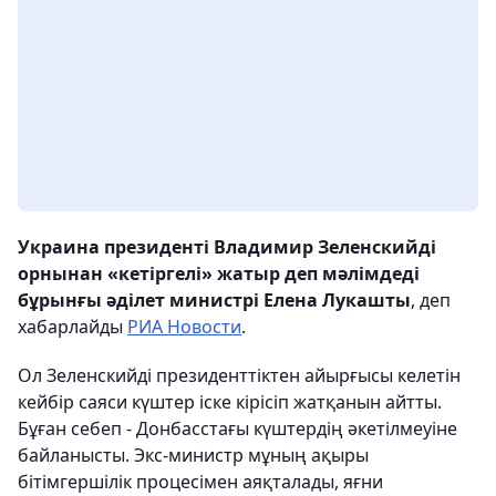
Украина президенті Владимир Зеленскийді
орнынан «кетіргелі» жатыр деп мәлімдеді
бұрынғы әділет министрі Елена Лукашты
, деп
хабарлайды
РИА Новости
.
Ол Зеленскийді президенттіктен айырғысы келетін
кейбір саяси күштер іске кірісіп жатқанын айтты.
Бұған себеп - Донбасстағы күштердің әкетілмеуіне
байланысты. Экс-министр мұның ақыры
бітімгершілік процесімен аяқталады, яғни