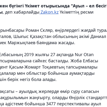
н бүгінгі Үкімет отырысында "Ауыл – ел бесіг
ды
, деп хабарлайды
Zakon.kz
Үкіметтің ресми
рынбасары Роман Скляр, өңірлердегі жағдай тур
талов, Шығыс Қазақстан облысының әкімі Даниал
рмек Маржықпаев баяндама жасады.
у Елбасының 2019 жылғы 27 ақпанда Nur Otan
тапсырмаларына сәйкес басталды. Жоба Елбасы
дент Қасым-Жомарт Тоқаевтың тапсырмалары
 қалалар мен облыстар бойынша аумақтарды
н берік негіз бола алады.
 мақсаты – ауылдық жерлерде өмір сүру сапасын
ақұрылымын жаңғырту, оларды Өңірлік стандарт
аңа әдістеме бойынша 3477 перспективалы ауыл