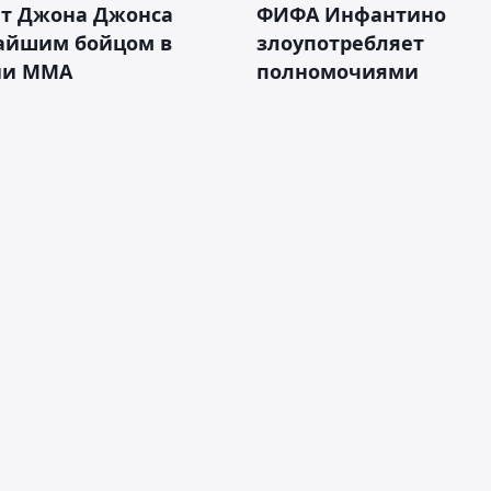
ет Джона Джонса
ФИФА Инфантино
айшим бойцом в
злоупотребляет
ии ММА
полномочиями