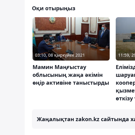
Оқи отырыңыз
11:59, 
03:10, 08 қыркүйек 2021
Еліміз
Мамин Маңғыстау
шару
облысының жаңа әкімін
коопе
өңір активіне таныстырды
қызмет
өткізу
Жаңалықтан zakon.kz сайтында х