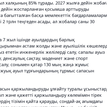
ауыл халқының 85% тұрады. 2027 жылға дейін жобағ
ге дейін жоспарланған қосымша арттыруды
а бағытталған басқа мемлекеттік бағдарламалар
2 трлн теңгеден асады, ал жобалар саны 30
а 7 жыл ішінде ауылдардың барлық
ырымнан астам жолды және ауылішілік көшелерд
ыз ететін инженерлік желілерді салу, сапалы ауыз
у, денсаулық сақтау, мәдениет және спорт
 салу, сонымен қатар 130 мың жаңа жұмыс
 жуық ауыл тұрғындарының тұрмыс сапасын
жобасын қаржыландыруды ұлғайту туралы ұсыныста
ып және қажетті қаржыландыру көлемімен тірек
рдің тізімін қайта қарауды, сондай-ақ ағымдағы