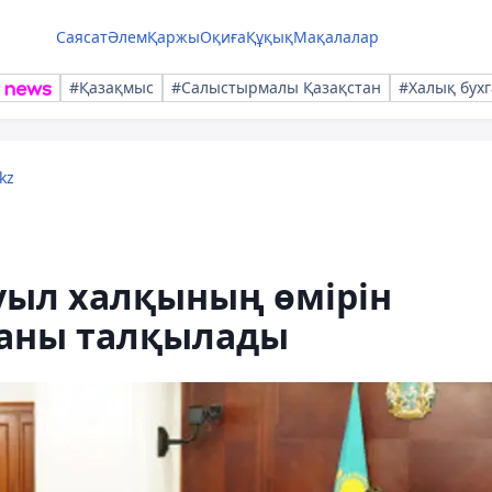
Саясат
Әлем
Қаржы
Оқиға
Құқық
Мақалалар
#Қазақмыс
#Салыстырмалы Қазақстан
#Халық бухг
kz
уыл халқының өмірін
баны талқылады