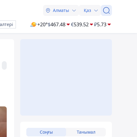
Алматы
Қаз
+20°
$
467.48
€
539.52
₽
5.73
алтері
Соңғы
Танымал