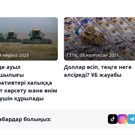
29 наурыз 2023
13:00, 03 желтоқсан 2021
де ауыл
Доллар өсіп, теңге неге
ашылығы
әлсіреді? ҰБ жауабы
ративтері халыққа
 көрсету және өнім
 үшін құрылады
абардар болыңыз: