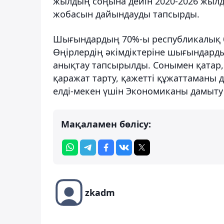
жылдың соңына дейін 2020-2026 жылда
жобасын дайындауды тапсырды.
Шығындардың 70%-ы республикалық 
Өңірлердің әкімдіктеріне шығындард
анықтау тапсырылды. Сонымен қатар,
қаражат тарту, қажетті құжаттаманы 
елді-мекен үшін Экономиканы дамыту
Мақаламен бөлісу:
zkadm