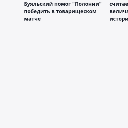
Буяльский помог "Полонии"
счита
победить в товарищеском
велич
матче
истор