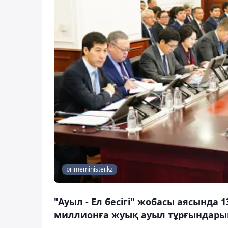
primeminister.kz
"Ауыл - Ел бесігі" жобасы аясынд
миллионға жуық ауыл тұрғындарын