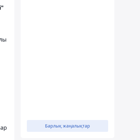
і"
алы
Барлық жаңалықтар
тар