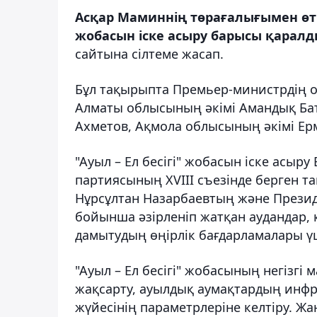
Асқар Маминнің төрағалығымен өтке
жобасын іске асыру барысы қарал
сайтына сілтеме жасап.
Бұл тақырыпта Премьер-министрдің о
Алматы облысының әкімі Амандық Ба
Ахметов, Ақмола облысының әкімі Е
"Ауыл – Ел бесігі" жобасын іске асыр
партиясының XVIII съезінде берген 
Нұрсұлтан Назарбаевтың және Прези
бойынша әзірленіп жатқан аудандар,
дамытудың өңірлік бағдарламалары үші
"Ауыл – Ел бесігі" жобасының негізгі
жақсарту, ауылдық аумақтардың инфр
жүйесінің параметрлеріне келтіру. Ж