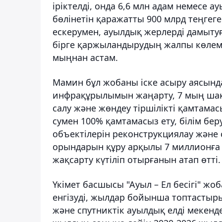
іріктелді, онда 6,6 млн адам немесе 
бөлінетін қаражатты 900 млрд теңге
ескерумен, ауылдық жерлерді дамытуғ
бірге қаржыландырудың жалпы көлемі 
мыңнан астам.
Мамин бұл жобаны іске асыру аясынд
инфрақұрылымын жаңарту, 7 мың шақ
салу және жөндеу тіршілікті қамтамас
сумен 100% қамтамасыз ету, білім бер
объектілерін реконструкциялау және
орындарын құру арқылы 7 миллионға
жақсарту күтіліп отырғанын атап өтті.
Үкімет басшысы "Ауыл – Ел бесігі" 
енгізуді, жылдар бойынша топтастыр
және спутниктік ауылдық елді мекенде