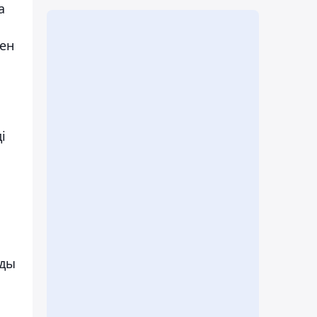
а
мен
і
рды