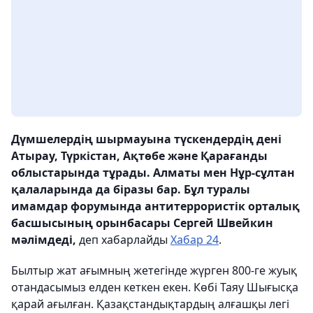
Дүмшелердің шырмауына түскендердің дені
Атырау, Түркістан, Ақтөбе және Қарағанды
облыстарында тұрады. Алматы мен Нұр-сұлтан
қалаларында да біразы бар.
Бұл туралы
имамдар форумында антитеррористік орталық
басшысының орынбасары Сергей Швейкин
мәлімдеді,
деп хабарлайды
Хабар 24
.
Былтыр жат ағымның жетегінде жүрген 800-ге жуық
отандасымыз елден кеткен екен. Көбі Таяу Шығысқа
қарай ағылған. Қазақстандықтардың алғашқы легі