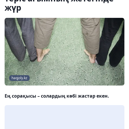
жүр
haqjoly.kz
Ең сорақысы – солардың көбі жастар екен.