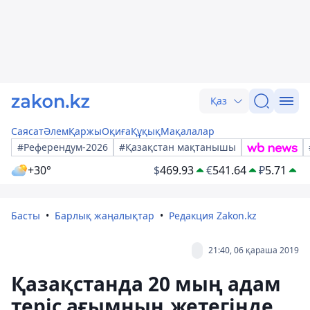
Қаз
Саясат
Әлем
Қаржы
Оқиға
Құқық
Мақалалар
#Референдум-2026
#Қазақстан мақтанышы
+30°
$
469.93
€
541.64
₽
5.71
Басты
Барлық жаңалықтар
Редакция Zakon.kz
21:40, 06 қараша 2019
Қазақстанда 20 мың адам
теріс ағымның жетегінде