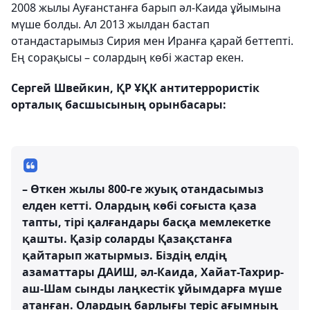
2008 жылы Ауғанстанға барып әл-Каида ұйымына
мүше болды. Ал 2013 жылдан бастап
отандастарымыз Сирия мен Иранға қарай беттепті.
Ең сорақысы – солардың көбі жастар екен.
Сергей Швейкин, ҚР ҰҚК антитеррористік
орталық басшысының орынбасары:
– Өткен жылы 800-ге жуық отандасымыз
елден кетті. Олардың көбі соғыста қаза
тапты, тірі қалғандары басқа мемлекетке
қашты. Қазір соларды Қазақстанға
қайтарып жатырмыз. Біздің елдің
азаматтары ДАИШ, әл-Каида, Хайат-Тахрир-
аш-Шам сынды лаңкестік ұйымдарға мүше
атанған. Олардың барлығы теріс ағымның