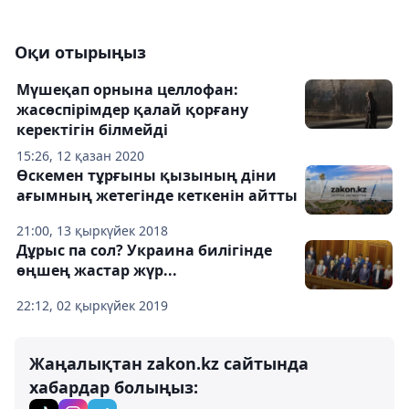
Оқи отырыңыз
Мүшеқап орнына целлофан:
жасөспірімдер қалай қорғану
керектігін білмейді
15:26, 12 қазан 2020
Өскемен тұрғыны қызының діни
ағымның жетегінде кеткенін айтты
21:00, 13 қыркүйек 2018
Дұрыс па сол? Украина билігінде
өңшең жастар жүр...
22:12, 02 қыркүйек 2019
Жаңалықтан zakon.kz сайтында
хабардар болыңыз: