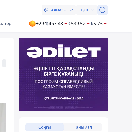
Алматы
Қаз
+29°
$
467.48
€
539.52
₽
5.73
алтері
Соңғы
Танымал