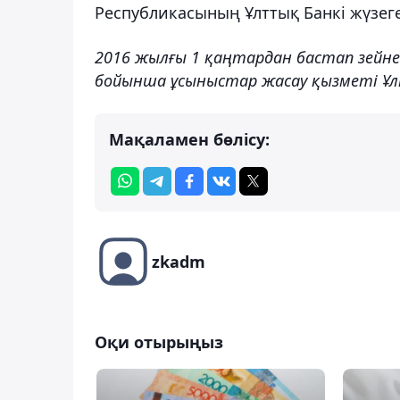
Республикасының Ұлттық Банкі жүзег
2016 жылғы 1 қаңтардан бастап зейн
бойынша ұсыныстар жасау қызметі Ұлт
Мақаламен бөлісу:
zkadm
Оқи отырыңыз