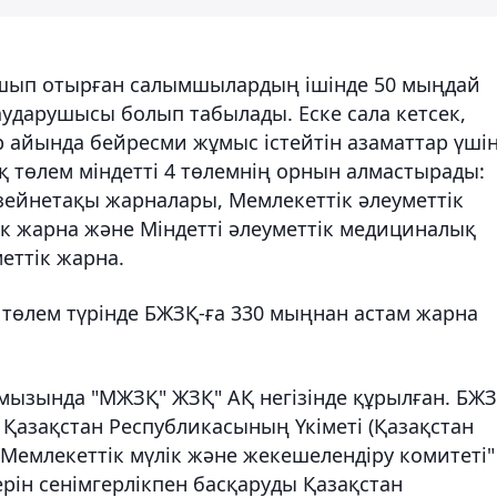
шып отырған салымшылардың ішінде 50 мыңдай
ударушысы болып табылады. Еске сала кетсек,
р айында бейресми жұмыс істейтін азаматтар үші
қ төлем міндетті 4 төлемнің орнын алмастырады:
 зейнетақы жарналары, Мемлекеттік әлеуметтік
ік жарна және Міндетті әлеуметтік медициналық
еттік жарна.
төлем түрінде БЖЗҚ-ға 330 мыңнан астам жарна
мызында "МЖЗҚ" ЖЗҚ" АҚ негізінде құрылған. БЖЗ
Қазақстан Республикасының Үкіметі (Қазақстан
Мемлекеттік мүлік және жекешелендіру комитеті"
рін сенімгерлікпен басқаруды Қазақстан