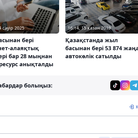
4 сәуір 2025
16:14, 15 қазан 2019
асынан бері
Қазақстанда жыл
нет-алаяқтық
басынан бері ​​​​​​​53 874 жаң
ері бар 28 мыңнан
автокөлік сатылды
 ресурс анықталды
абардар болыңыз: