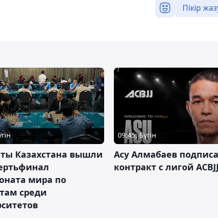
Пікір жаз
үгін
09:45, Бүгін
нты Казахстана вышли
Асу Алмабаев подпис
вертьфинал
контракт с лигой ACBJ
оната мира по
там среди
рситетов