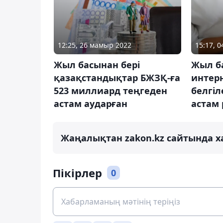
15:17, 0
12:25, 26 мамыр 2022
Жыл б
Жыл басынан бері
интер
қазақстандықтар БЖЗҚ-ға
белгіл
523 миллиард теңгеден
астам
астам аударған
Жаңалықтан zakon.kz сайтында х
Пікірлер
0