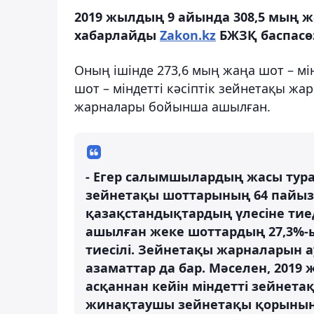
2019 жылдың 9 айында 308,5 мың 
хабарлайды
Zakon.kz
БЖЗҚ баспасөз
Оның ішінде 273,6 мың жаңа шот – м
шот – міндетті кәсіптік зейнетақы жа
жарналары бойынша ашылған.
- Егер салымшылардың жасы тура
зейнетақы шоттарының 64 пайызы
қазақстандықтардың үлесіне тие
ашылған жеке шоттардың 27,3%-ы
тиесілі. Зейнетақы жарналарын а
азаматтар да бар. Мәселен, 2019
асқаннан кейін міндетті зейнетақ
жинақтаушы зейнетақы қорының 