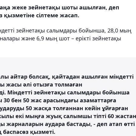
жаңа жеке зейнетақы шоты ашылған, деп
 қызметіне сілтеме жасап.
індетті зейнетақы салымдары бойынша, 28,0 мың
рналары және 6,9 мың шот – ерікті зейнетақы
лы айтар болсақ, қайтадан ашылған міндетті
 жасы әлі отызға толмаған
ді. Міндетті зейнетақы салымдары бойынша
 30 бен 50 жас арасындағы азаматтарға
ударуды 50 жасқа толғаннан кейін ұйғарған
 жылы екі мыңға жуық салымшы тіпті 60 жаста
ы жарналарын аудара бастады, - деп атап өтті
баспасөз қызметі.