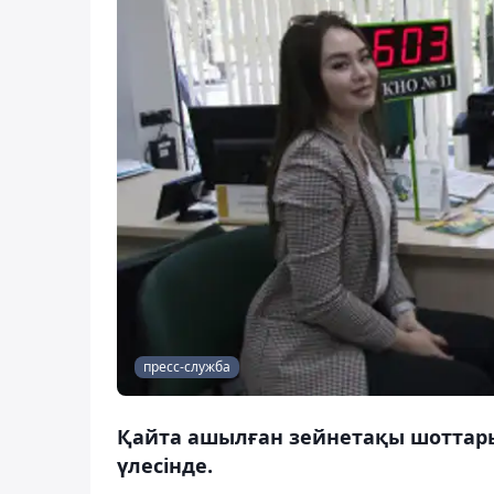
пресс-служба
Қайта ашылған зейнетақы шоттары
үлесінде.