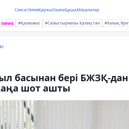
Саясат
Әлем
Қаржы
Оқиға
Құқық
Мақалалар
#Қазақмыс
#Салыстырмалы Қазақстан
#Халық бухг
kz
ыл басынан бері БЖЗҚ-дан
жаңа шот ашты