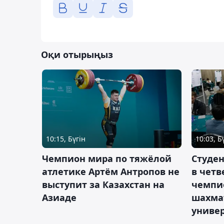
Оқи отырыңыз
10:15, Бүгін
10:03, Б
Чемпион мира по тяжёлой
Студе
атлетике Артём Антропов не
в чет
выступит за Казахстан на
чемпи
Азиаде
шахма
униве