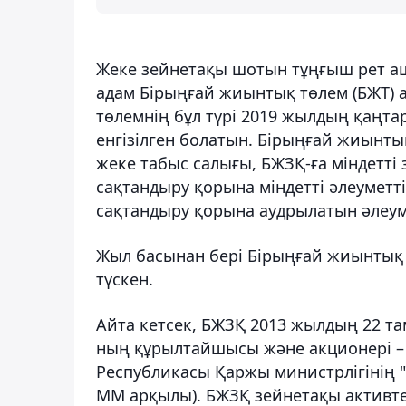
Жеке зейнетақы шотын тұңғыш рет а
адам Бірыңғай жиынтық төлем (БЖТ) а
төлемнің бұл түрі 2019 жылдың қаңта
енгізілген болатын. Бірыңғай жиынты
жеке табыс салығы, БЖЗҚ-ға міндетті
сақтандыру қорына міндетті әлеуметт
сақтандыру қорына аудрылатын әлеум
Жыл басынан бері Бірыңғай жиынтық 
түскен.
Айта кетсек, БЖЗҚ 2013 жылдың 22 та
ның құрылтайшысы және акционері – 
Республикасы Қаржы министрлігінің "
ММ арқылы). БЖЗҚ зейнетақы активте