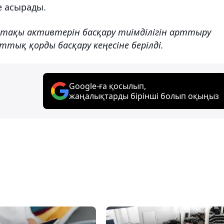
е асырады.
етақы активтерін басқару тиімділігін арттыру
тық қорды басқару кеңесіне берілді.
Google-ға қосылып,
жаңалықтарды бірінші болып оқыңыз