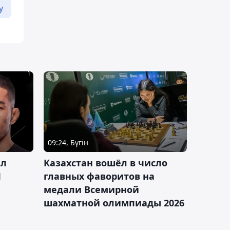
у
09:24, Бүгін
ал
Казахстан вошёл в число
J
главных фаворитов на
медали Всемирной
шахматной олимпиады 2026