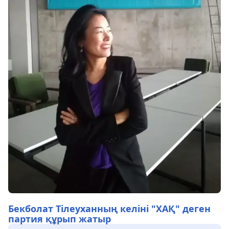
Бекболат Тілеуханның келіні "ХАҚ" деген
партия құрып жатыр