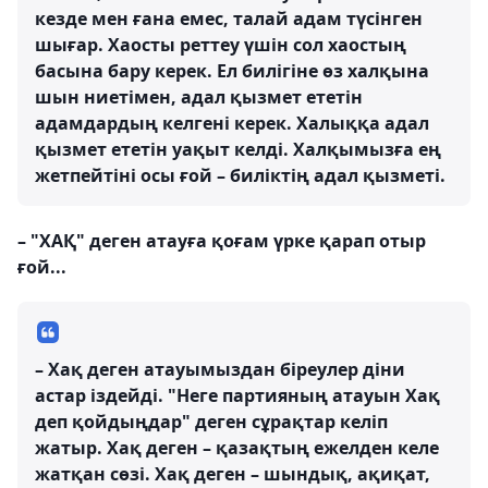
кезде мен ғана емес, талай адам түсінген
шығар. Хаосты реттеу үшін сол хаостың
басына бару керек. Ел билігіне өз халқына
шын ниетімен, адал қызмет ететін
адамдардың келгені керек. Халыққа адал
қызмет ететін уақыт келді. Халқымызға ең
жетпейтіні осы ғой – биліктің адал қызметі.
– "ХАҚ" деген атауға қоғам үрке қарап отыр
ғой...
– Хақ деген атауымыздан біреулер діни
астар іздейді. "Неге партияның атауын Хақ
деп қойдыңдар" деген сұрақтар келіп
жатыр. Хақ деген – қазақтың ежелден келе
жатқан сөзі. Хақ деген – шындық, ақиқат,