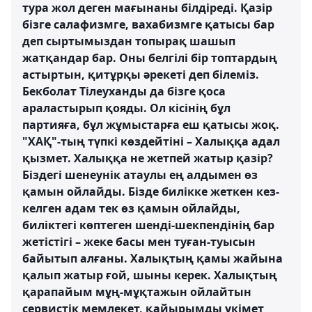
тура жол деген мағынаны білдіреді. Қазір
бізге салафизмге, вахабизмге қатысы бар
деп сыртымыздан топырақ шашып
жатқандар бар. Оны белгілі бір топтардың
астыртын, қитұрқы әрекеті деп білеміз.
Бекболат Тілеуханды да бізге қоса
араластырып қояды. Ол кісінің бұл
партияға, бұл жұмыстарға еш қатысы жоқ.
"ХАҚ"-тың түпкі көздейтіні – Халыққа адал
қызмет. Халыққа не жетпей жатыр қазір?
Біздегі шенеунік атаулы ең алдымен өз
қамын ойлайды. Бізде билікке жеткен кез-
келген адам тек өз қамын ойлайды,
биліктегі көптеген шенді-шекпендінің бар
жетістігі – жеке басы мен туған-туысын
байытып алғаны. Халықтың қамы жайына
қалып жатыр ғой, шыны керек. Халықтың
қарапайым мұң-мұқтажын ойлайтын
сервистік мемлекет, қайырымды үкімет