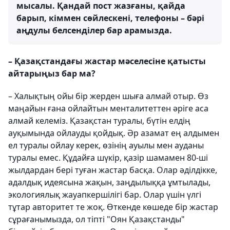
мысалы. Қандай пост жазғаны, қайда
барып, кіммен сөйлескені, телефоны – бәрі
аңдулы белсенділер бар арамызда.
– Қазақстандағы жастар мәселесіне қатысты
айтарыңыз бар ма?
– Халықтың ойы бір жерден шыға алмай отыр. Өз
маңайын ғана ойлайтын менталитеттен әріге аса
алмай келеміз. Қазақстан туралы, бүтін елдің
ауқымында ойлауды қойдық. Әр азамат ең алдымен
ел туралы ойлау керек, өзінің ауылы мен ауданы
туралы емес. Құдайға шүкір, қазір шамамен 80-ші
жылдардан бері туған жастар басқа. Олар әділдікке,
адалдық идеясына жақын, заңдылыққа ұмтылады,
экологиялық жауапкершілігі бар. Олар үшін үлгі
тұтар авторитет те жоқ. Өткенде көшеде бір жастар
сұрағанымызда, ол тіпті "Оян Қазақстанды"