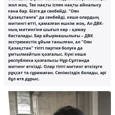
жол жоқ. Тек нақты іспен нақты айналысу
ғана бар. Бізге де сенбейді. "Оян
Қазақстанға" да сенбейді, кеше олардың
митингі өтті, қамалған ешкім жоқ. Ал ДВК-
ның митингіне шығып көр – қамау
басталады. Бар айырмашылығы – ДВК
экстремистік ұйым танылған, ал "Оян
Қазақстан" тіпті партия болуға да
ұмтылмайтын қозғалыс. Күні кеше
республика қозғалысы Нұр-Сұлтанда
митинг өткізді. Олар тіпті митинг өткізуге
рұқсат та сұрамаған. Сенімсіздік болады, әрі
бұл өте дұрыс.