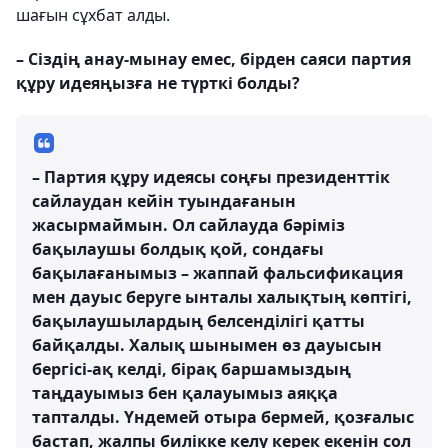
шағын сұхбат алды.
– Сіздің анау-мынау емес, бірден саяси партия
құру идеяңызға не түрткі болды?
– Партия құру идеясы соңғы президенттік
сайлаудан кейін туындағанын
жасырмаймын. Ол сайлауда бәріміз
бақылаушы болдық қой, сондағы
бақылағанымыз – жаппай фальсификация
мен дауыс беруге ынталы халықтың көптігі,
бақылаушылардың белсенділігі қатты
байқалды. Халық шынымен өз дауысын
бергісі-ақ келді, бірақ баршамыздың
таңдауымыз бен қалауымыз аяққа
тапталды. Үндемей отыра бермей, қозғалыс
бастап, жалпы билікке келу керек екенін сол