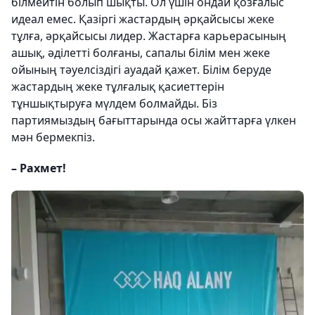
білмейтін болып шықты. Ол үшін ондай қозғалыс
идеал емес. Қазіргі жастардың әрқайсысы жеке
тұлға, әрқайсысы лидер. Жастарға карьерасының
ашық, әділетті болғаны, сапалы білім мен жеке
ойының тәуелсіздігі ауадай қажет. Білім беруде
жастардың жеке тұлғалық қасиеттерін
тұншықтыруға мүлдем болмайды. Біз
партиямыздың бағыттарында осы жайттарға үлкен
мән бермекпіз.
– Рахмет!