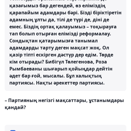
қазағымыз бар дегендей, өз еліміздің
қарапайым адамдары бәрі. Бізді біріктіретін
адамның ұлты да, тілі де түрі де, діні де
емес. Біздің ортақ қалауымыз – тоқырауға
тап болып отырған елімізді реформалау.
Сондықтан қатарымызға танымал
адамдарды тарту деген мақсат жоқ. Ол
қазір тіпті ескірген дәстүр дер едім. Төрде
кім отырады? Бибігүл Төлегенова, Роза
Рымбаеваны шығарып қойыңдар дейтін
әдет бар ғой, мысалы. Бұл халықтың
партиясы. Нақты әрекеттер партиясы.
– Партияның негізгі мақсаттары, ұстанымдары
қандай?