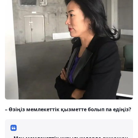
– Өзіңіз мемлекеттік қызметте болып па едіңіз?