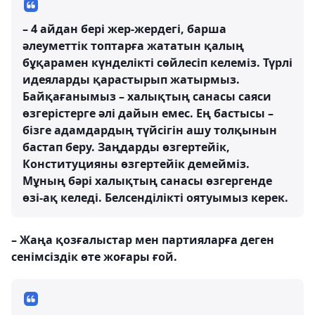
– 4 айдан бері жер-жердегі, барша
әлеуметтік топтарға жататын қалың
бұқарамен күнделікті сөйлесіп келеміз. Түрлі
идеяларды қарастырып жатырмыз.
Байқағанымыз – халықтың санасы саяси
өзгерістерге әлі дайын емес. Ең бастысы –
бізге адамдардың түйсігін ашу толқынын
бастап беру. Заңдарды өзгертейік,
Конституцияны өзгертейік демейміз.
Мұның бәрі халықтың санасы өзгергенде
өзі-ақ келеді. Белсенділікті оятуымыз керек.
– Жаңа қозғалыстар мен партияларға деген
сенімсіздік өте жоғары ғой.