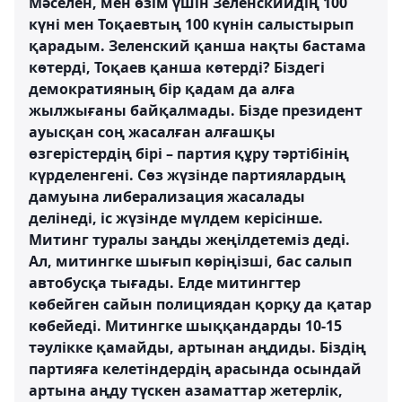
Мәселен, мен өзім үшін Зеленскийдің 100
күні мен Тоқаевтың 100 күнін салыстырып
қарадым. Зеленский қанша нақты бастама
көтерді, Тоқаев қанша көтерді? Біздегі
демократияның бір қадам да алға
жылжығаны байқалмады. Бізде президент
ауысқан соң жасалған алғашқы
өзгерістердің бірі – партия құру тәртібінің
күрделенгені. Сөз жүзінде партиялардың
дамуына либерализация жасалады
делінеді, іс жүзінде мүлдем керісінше.
Митинг туралы заңды жеңілдетеміз деді.
Ал, митингке шығып көріңізші, бас салып
автобусқа тығады. Елде митингтер
көбейген сайын полициядан қорқу да қатар
көбейеді. Митингке шыққандарды 10-15
тәулікке қамайды, артынан аңдиды. Біздің
партияға келетіндердің арасында осындай
артына аңду түскен азаматтар жетерлік,