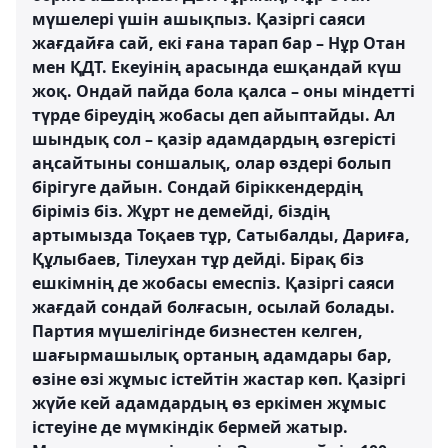
мүшелері үшін ашықпыз. Қазіргі саяси
жағдайға сай, екі ғана тарап бар – Нұр Отан
мен ҚДТ. Екеуінің арасында ешқандай күш
жоқ. Ондай пайда бола қалса – оны міндетті
түрде біреудің жобасы деп айыптайды. Ал
шындық сол – қазір адамдардың өзгерісті
аңсайтыны соншалық, олар өздері болып
бірігуге дайын. Сондай біріккендердің
біріміз біз. Жұрт не демейді, біздің
артымызда Тоқаев тұр, Сатыбалды, Дариға,
Құлыбаев, Тілеухан тұр дейді. Бірақ біз
ешкімнің де жобасы емеспіз. Қазіргі саяси
жағдай сондай болғасын, осылай болады.
Партия мүшелігінде бизнестен келген,
шағырмашылық ортаның адамдары бар,
өзіне өзі жұмыс істейтін жастар көп. Қазіргі
жүйе кей адамдардың өз еркімен жұмыс
істеуіне де мүмкіндік бермей жатыр.