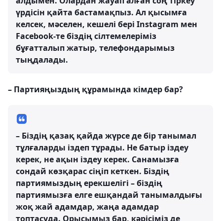
алдымен. Олардан жауап алған соң тіркеу
үрдісін қайта бастамақпыз. Ал қысымға
келсек, мәселен, кешелі бері Instagram мен
Facebook-те біздің сілтемелеріміз
бұғатталып жатыр, телефондарымыз
тыңдалады.
– Партияңыздың құрамында кімдер бар?
– Біздің қазақ қайда жүрсе де бір танымал
тұлғаларды іздеп тұрады. Не батыр іздеу
керек, не ақын іздеу керек. Санамызға
сондай көзқарас сіңіп кеткен. Біздің
партиямыздың ерекшелігі – біздің
партиямызға елге ешқандай танымалдығы
жоқ жай адамдар, жаңа адамдар
топтасуда. Орысымыз бар, кәрісіміз де