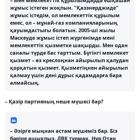
– Мен мемлекеттік құрылымдарда ешқашан
жұмыс істеген жоқпын. "Қазэнерджиде"
жұмыс істедім, ол мемлекеттік құрылым
емес, ол – мұнай-газ компанияларының
қауымдастығы болатын. 2005-ші жылы
Мәскеуде жұмыс істеп жүргенімде мені
мемлекеттік қызметке шақырды. Мен одан
саналы түрде бас тарттым. Бүгінгі мемлекет
қызмет – өз креслоңнан айырылып қалудан
қорқатын қызмет. Қызметіңнен айырылып
қалмау үшін дені дұрыс қадамдарға бара
алмайсың.
– Қазір партияның неше мүшесі бар?
– Әзірге мыңнан астам мүшеміз бар. Біз
бәріне ашықпыз. ДВК тұрмақ, Нұр Отан