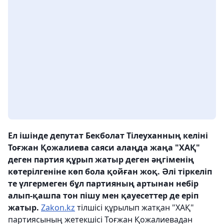
Ел ішінде депутат Бекболат Тілеуханның келіні
Тоғжан Қожалиева саяси алаңда жаңа "ХАҚ"
деген партия құрып жатыр деген әңгіменің
көтерілгеніне көп бола қойған жоқ. Әлі тіркеліп
те үлгермеген бұл партияның артынан небір
алып-қашпа тон пішу мен қауесеттер де еріп
жатыр.
Zakon.kz
тілшісі құрылып жатқан "ХАҚ"
партиясының жетекшісі Тоғжан Қожалиевадан