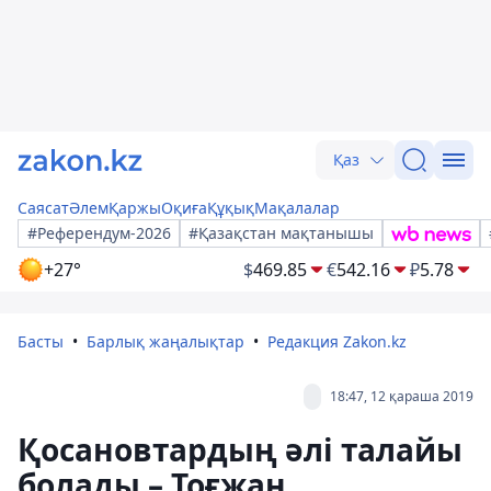
Қаз
Саясат
Әлем
Қаржы
Оқиға
Құқық
Мақалалар
#Референдум-2026
#Қазақстан мақтанышы
+27°
$
469.85
€
542.16
₽
5.78
Басты
Барлық жаңалықтар
Редакция Zakon.kz
18:47, 12 қараша 2019
Қосановтардың әлі талайы
болады – Тоғжан