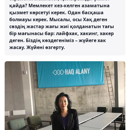
қайда? Мемлекет кез-келген азаматына
қызмет көрсетуі керек. Одан басқаша
болмауы керек. Мысалы, осы Хақ деген
сөздің жастар жағы жиі қолданатын тағы
бір мағынасы бар: лайфхак, хакинг, хакер
деген. Біздің көздегеніміз – жүйеге хак
жасау. Жүйені өзгерту.