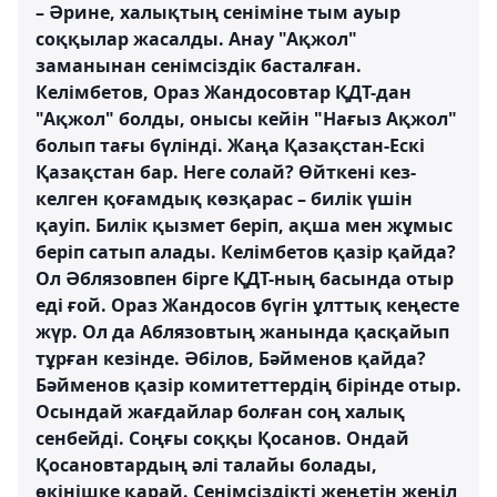
– Әрине, халықтың сеніміне тым ауыр
соққылар жасалды. Анау "Ақжол"
заманынан сенімсіздік басталған.
Келімбетов, Ораз Жандосовтар ҚДТ-дан
"Ақжол" болды, онысы кейін "Нағыз Ақжол"
болып тағы бүлінді. Жаңа Қазақстан-Ескі
Қазақстан бар. Неге солай? Өйткені кез-
келген қоғамдық көзқарас – билік үшін
қауіп. Билік қызмет беріп, ақша мен жұмыс
беріп сатып алады. Келімбетов қазір қайда?
Ол Әблязовпен бірге ҚДТ-ның басында отыр
еді ғой. Ораз Жандосов бүгін ұлттық кеңесте
жүр. Ол да Аблязовтың жанында қасқайып
тұрған кезінде. Әбілов, Бәйменов қайда?
Бәйменов қазір комитеттердің бірінде отыр.
Осындай жағдайлар болған соң халық
сенбейді. Соңғы соққы Қосанов. Ондай
Қосановтардың әлі талайы болады,
өкінішке қарай. Сенімсіздікті жеңетін жеңіл