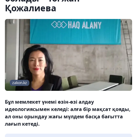
Қожалиева
zakon.kz
Бұл мемлекет үнемі өзін-өзі алдау
идеологиясымен келеді: алға бір мақсат қояды,
ал оны орындау жағы мүлдем басқа бағытта
лағып кетеді.