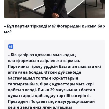
– Бұл партия тіркелді ме? Жоғарыдан қысым бар
ма?
– Біз қазір өз қозғалымысыздың
платформасын әзірлеп жатырмыз.
Партияны тіркеу үрдісін бастағанымызға екі
апта ғана болды. Өткен дүйсенбіде
бастамашыл топтың құжаттарын
тапсырғанбыз, бірақ құжаттарымыз кері
қайтып келді. Биыл 29 маусымнан бастап
құжаттарды қабылдау тәртібі өзгеріпті.
Президент Тоқаевтың инаугурациясынан
кейін заңға енізілген алғашқы