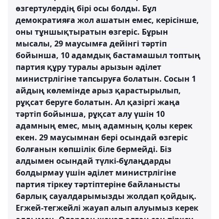
өзгертулердің бірі осы болды. Бұл
демократияға жол ашатын емес, керісінше,
оны тұншықтыратын өзгеріс. Бұрын
мысалы, 29 маусымға дейінгі тәртіп
бойынша, 10 адамдық бастамашыл топтың
партия құру туралы арызын әділет
министрлігіне тапсыруға болатын. Сосын 1
айдың көлемінде арыз қарастырылып,
рұқсат беруге болатын. Ал қазіргі жаңа
тәртіп бойынша, рұқсат алу үшін 10
адамның емес, мың адамның қолы керек
екен. 29 маусымнан бері осындай өзгеріс
болғанын көпшілік біле бермейді. Біз
алдымен осындай түлкі-бұлаңдарды
болдырмау үшін әділет министрлігіне
партия тіркеу тәртіптеріне байланысты
барлық сауалдарымызды жолдап қойдық.
Егжей-тегжейлі жауап алып алуымыз керек