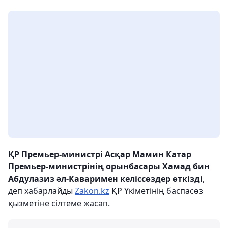
ҚР Премьер-министрі Асқар Мамин Катар
Премьер-министрінің орынбасары Хамад бин
Абдулазиз әл-Каваримен келіссөздер өткізді
,
деп хабарлайды
Zakon.kz
ҚР Үкіметінің баспасөз
қызметіне сілтеме жасап.