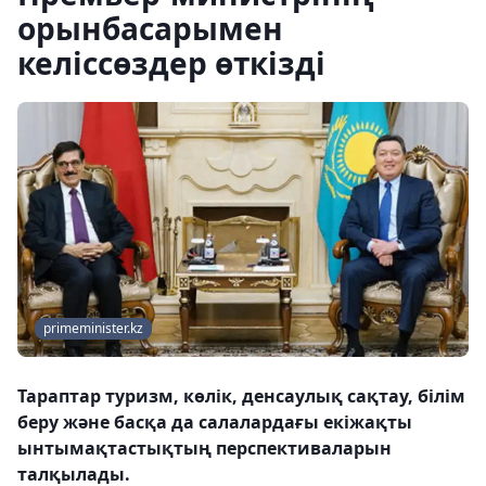
орынбасарымен
келіссөздер өткізді
primeminister.kz
Тараптар туризм, көлік, денсаулық сақтау, білім
беру және басқа да салалардағы екіжақты
ынтымақтастықтың перспективаларын
талқылады.