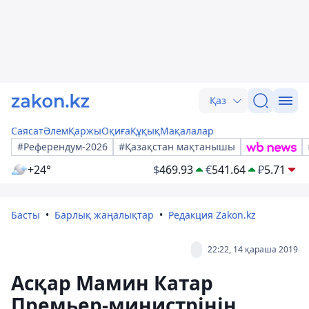
Қаз
Саясат
Әлем
Қаржы
Оқиға
Құқық
Мақалалар
#Референдум-2026
#Қазақстан мақтанышы
+24°
$
469.93
€
541.64
₽
5.71
Басты
Барлық жаңалықтар
Редакция Zakon.kz
22:22, 14 қараша 2019
Асқар Мамин Катар
Премьер-министрінің