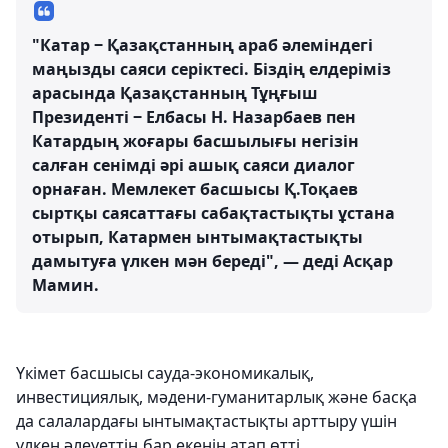
"Катар ‒ Қазақстанның араб әлеміндегі
маңызды саяси серіктесі. Біздің елдеріміз
арасында Қазақстанның Тұңғыш
Президенті ‒ Елбасы Н. Назарбаев пен
Катардың жоғары басшылығы негізін
салған сенімді әрі ашық саяси диалог
орнаған. Мемлекет басшысы Қ.Тоқаев
сыртқы саясаттағы сабақтастықты ұстана
отырып, Катармен ынтымақтастықты
дамытуға үлкен мән береді", — деді Асқар
Мамин.
Үкімет басшысы сауда-экономикалық,
инвестициялық, мәдени-гуманитарлық және басқа
да салалардағы ынтымақтастықты арттыру үшін
үлкен әлеуеттің бар екенін атап өтті.