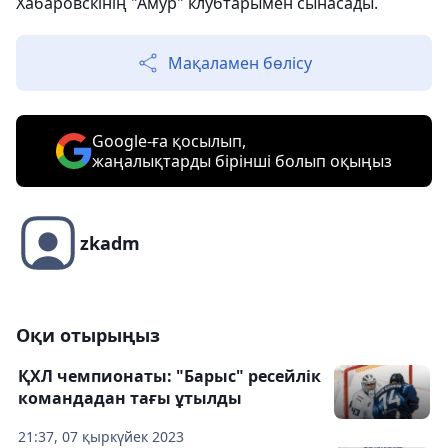
Хабаровскінің "Амур" клубтарымен сынасады.
Мақаламен бөлісу
Google-ға қосылып,
жаңалықтарды бірінші болып оқыңыз
zkadm
Оқи отырыңыз
ҚХЛ чемпионаты: "Барыс" ресейлік
командадан тағы ұтылды
21:37, 07 қыркүйек 2023