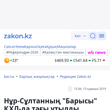
Қаз
Саясат
Әлем
Қаржы
Оқиға
Құқық
Мақалалар
#Референдум-2026
#Қазақстан мақтанышы
+33°
$
469.93
€
541.64
₽
5.71
Басты
Барлық жаңалықтар
Редакция Zakon.kz
15:36, 15 қараша 2019
Нұр-Сұлтанның "Барысы"
ҚХЛ-да тағы ұтылды