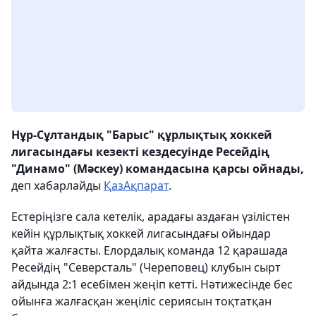
Нұр-Сұлтандық "Барыс" құрлықтық хоккей
лигасындағы кезекті кездесуінде Ресейдің
"Динамо" (Мәскеу) командасына қарсы ойнады,
деп хабарлайды
ҚазАқпарат
.
Естеріңізге сала кетелік, арадағы аздаған үзілістен
кейін құрлықтық хоккей лигасындағы ойындар
қайта жалғасты. Елордалық команда 12 қарашада
Ресейдің "Северсталь" (Череповец) клубын сырт
айдында 2:1 есебімен жеңіп кетті. Нәтижесінде бес
ойынға жалғасқан жеңіліс сериясын тоқтатқан