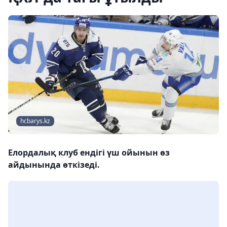
hcbarys.kz
Елордалық клуб ендігі үш ойынын өз
айдынында өткізеді.