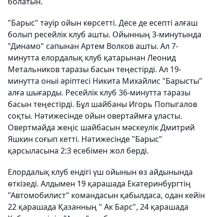
болатын.
"Барыс" тәуір ойын көрсетті. Десе де есепті алғаш
болып ресейлік клуб ашты. Ойынның 3-минутында
"Динамо" сапынан Артем Волков ашты. Ал 7-
минутта елордалық клуб қатарынан Леонид
Метальников таразы басын теңестірді. Ал 19-
минутта оныі әріптесі Никита Михайлис "Барысты"
алға шығарды. Ресейлік клуб 36-минутта таразы
басын теңестірді. Бұл шайбаны Игорь Попыгалов
соқты. Нәтижесінде ойын овертаймға ұласты.
Овертмайда жеңіс шайбасын мәскеулік Дмитрий
Яшкин соғып кетті. Нәтижесінде "Барыс"
қарсыласына 2:3 есебімен жол берді.
Елордалық клуб ендігі үш ойынын өз айдынында
өткізеді. Алдымен 19 қарашада Екатеринбургтің
"Автомобилист" командасын қабылдаса, одан кейін
22 қарашада Қазанның " Ак Барс", 24 қарашада