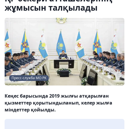
жұмысын талқылады
Пресс-служба МО РК
Кеңес барысында 2019 жылғы атқарылған
қызметтер қорытындыланып, келер жылға
міндеттер қойылды.