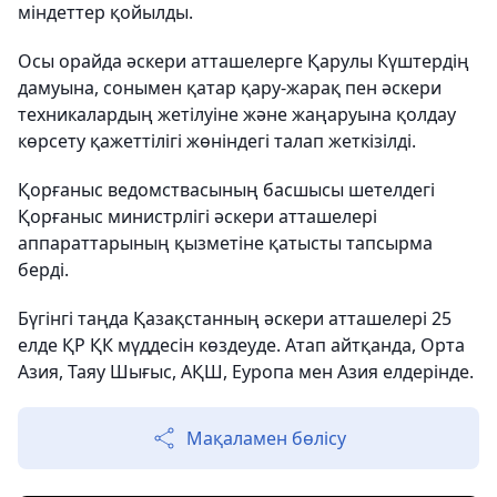
міндеттер қойылды.
Осы орайда әскери атташелерге Қарулы Күштердің
дамуына, сонымен қатар қару-жарақ пен әскери
техникалардың жетілуіне және жаңаруына қолдау
көрсету қажеттілігі жөніндегі талап жеткізілді.
Қорғаныс ведомствасының басшысы шетелдегі
Қорғаныс министрлігі әскери атташелері
аппараттарының қызметіне қатысты тапсырма
берді.
Бүгінгі таңда Қазақстанның әскери атташелері 25
елде ҚР ҚК мүддесін көздеуде. Атап айтқанда, Орта
Азия, Таяу Шығыс, АҚШ, Еуропа мен Азия елдерінде.
Мақаламен бөлісу