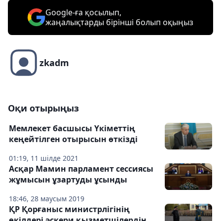
Google-ға қосылып,
жаңалықтарды бірінші болып оқыңыз
zkadm
Оқи отырыңыз
Мемлекет басшысы Үкіметтің
кеңейтілген отырысын өткізді
01:19, 11 шілде 2021
Асқар Мамин парламент сессиясы
жұмысын ұзартуды ұсынды
18:46, 28 маусым 2019
ҚР Қорғаныс министрлігінің
өкілдері әскери қызметшілердің