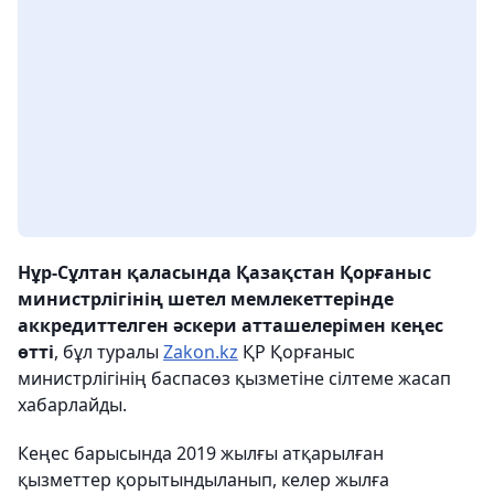
Нұр-Сұлтан қаласында Қазақстан Қорғаныс
министрлігінің шетел мемлекеттерінде
аккредиттелген әскери атташелерімен кеңес
өтті
, бұл туралы
Zakon.kz
ҚР Қорғаныс
министрлігінің баспасөз қызметіне сілтеме жасап
хабарлайды.
Кеңес барысында 2019 жылғы атқарылған
қызметтер қорытындыланып, келер жылға