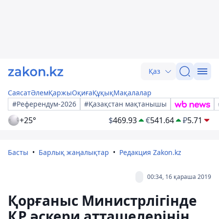
Қаз
Саясат
Әлем
Қаржы
Оқиға
Құқық
Мақалалар
#Референдум-2026
#Қазақстан мақтанышы
+25°
$
469.93
€
541.64
₽
5.71
Басты
Барлық жаңалықтар
Редакция Zakon.kz
00:34, 16 қараша 2019
Қорғаныс Министрлігінде
ҚР әскери атташелерінің