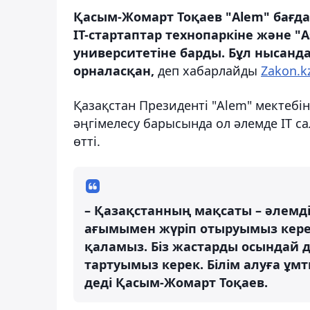
Қасым-Жомарт Тоқаев "Alem" бағда
IT-стартаптар технопаркіне және "A
университетіне барды. Бұл нысанд
орналасқан,
деп хабарлайды
Zakon.k
Қазақстан Президенті "Alem" мектеб
әңгімелесу барысында ол әлемде IT са
өтті.
– Қазақстанның мақсаты – әлемді
ағымымен жүріп отыруымыз керек,
қаламыз. Біз жастарды осындай д
тартуымыз керек. Білім алуға ұмт
деді Қасым-Жомарт Тоқаев.