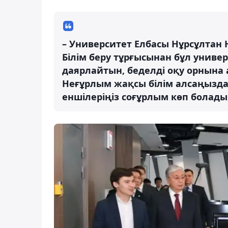
– Университет Елбасы Нұрсұлтан
Білім беру тұрғысынан бұл универ
даярлайтын, беделді оқу орнына
Неғұрлым жақсы білім алсаңызда
еншілеріңіз соғұрлым көп болады,