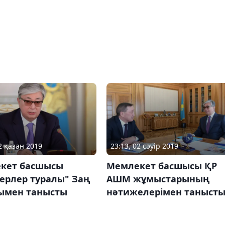
2 қазан 2019
23:13, 02 сәуір 2019
кет басшысы
Мемлекет басшысы ҚР
ерлер туралы" Заң
АШМ жұмыстарының
ымен танысты
нәтижелерімен таныст