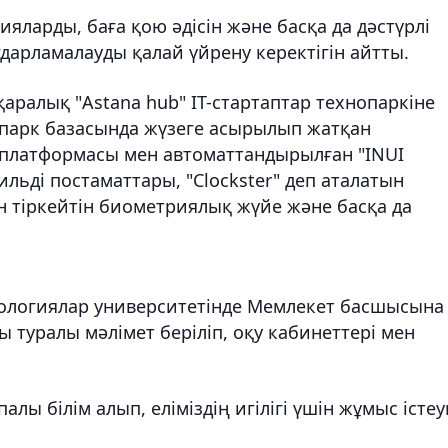
ларды, баға қою әдісін және басқа да дәстүрлі
ағдарламалауды қалай үйрену керектігін айтты.
ралық "Astana hub" IT-стартаптар технопаркіне
парк базасында жүзеге асырылып жатқан
 платформасы мен автоматтандырылған "INUI
ильді постаматтары, "Clockster" деп аталатын
н тіркейтін биометриялық жүйе және басқа да
ехнологиялар университетінде Мемлекет басшысына
 туралы мәлімет беріліп, оқу кабинеттері мен
лы білім алып, еліміздің игілігі үшін жұмыс істеу