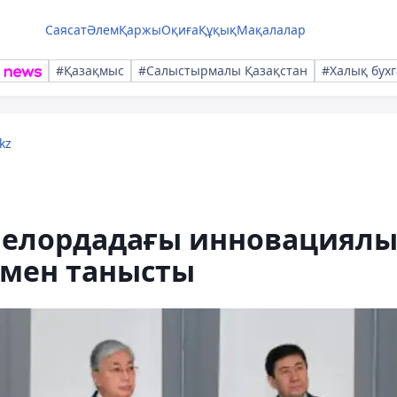
Саясат
Әлем
Қаржы
Оқиға
Құқық
Мақалалар
#Қазақмыс
#Салыстырмалы Қазақстан
#Халық бухг
kz
 елордадағы инновациял
мен танысты