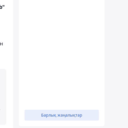
b"
ен
–
Барлық жаңалықтар