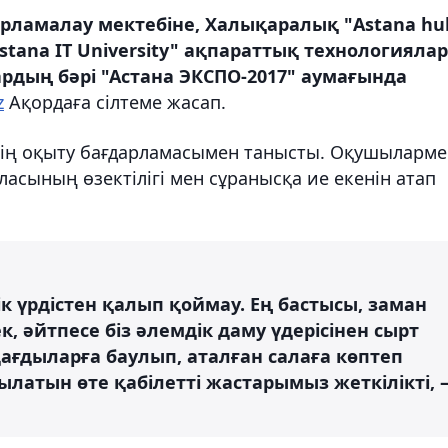
рламалау мектебіне, Халықаралық "Astana hu
stana IT University" ақпараттық технологиялар
ардың бәрі "Астана ЭКСПО-2017" аумағында
z
Ақордаға сілтеме жасап.
інің оқыту бағдарламасымен танысты. Оқушыларм
ласының өзектілігі мен сұранысқа ие екенін атап
к үрдістен қалып қоймау. Ең бастысы, заман
 әйтпесе біз әлемдік даму үдерісінен сырт
ағдыларға баулып, аталған салаға көптеп
ылатын өте қабілетті жастарымыз жеткілікті, 