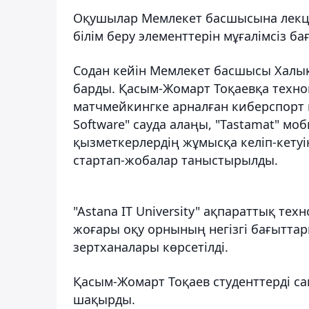
Оқушылар Мемлекет басшысына лекция
білім беру элементтерін мұғалімсіз б
Содан кейін Мемлекет басшысы Халықа
барды. Қасым-Жомарт Тоқаевқа техно
матчмейкингке арналған киберспорт
Software" сауда алаңы, "Tastamat" моб
қызметкерлердің жұмысқа келіп-кетуі
стартап-жобалар таныстырылды.
"Astana IT University" ақпараттық т
жоғары оқу орнының негізгі бағыттары
зертханалары көрсетілді.
Қасым-Жомарт Тоқаев студенттерді сапа
шақырды.