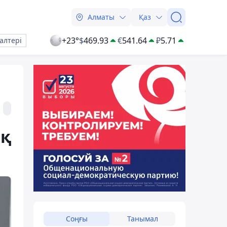
Алматы
Қаз
+23°
$
469.93
€
541.64
₽
5.71
алтері
ық
Соңғы
Танымал