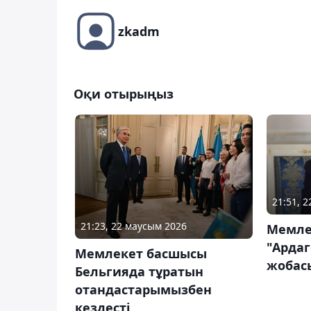
zkadm
Оқи отырыңыз
21:51, 2
21:23, 22 маусым 2026
Мемле
"Ардаг
Мемлекет басшысы
жобас
Бельгияда тұратын
отандастарымызбен
кездесті