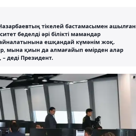
 Назарбаевтың тікелей бастамасымен ашылған
ситет беделді әрі білікті мамандар
 айналатынына ешқандай күмәнім жоқ.
р, мына қиын да алмағайып өмірден алар
 – деді Президент.