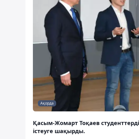
Ақорда
Қасым-Жомарт Тоқаев студенттерді 
істеуге шақырды.