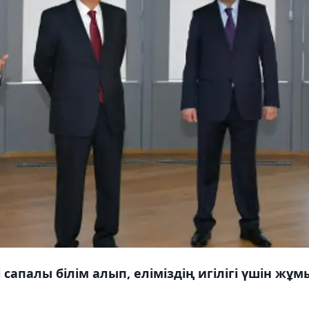
сапалы білім алып, еліміздің игілігі үшін жұм