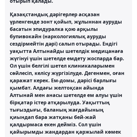
отырып қалады.
Қазақстандық дәрігерлер асқазан
үрленгенде зонт қойып, жұлыннан ауруды
басатын эпидуралка қою арқылы
бупивокайн (наркологиялық ауруды
сездірмейтін дәрі) салып отырады. Ендігі
уақытта Алтынайды шетелдік медицанаға
жүгінуі үшін шетелде емдету жоспарда бар.
Ол үшін белгілі шетел клиникаларымен
сөйлесіп, келісу жүргізілуде. Дегенмен, оған
қаражат керек. Ем-домы, дәрісі барлығы
қымбат. Алдағы желтоқсан айында
Алтынай мен анасы шетелде ем алуы үшін
бірқатар істер атқарылуда. Уақыттың
тығыздығы, баланың жағдайының
қиындап бара жатқаны бей-жай
қалдырмаса екен дейміз. Сол үшін
қайырымды жандардан қаржылай көмек