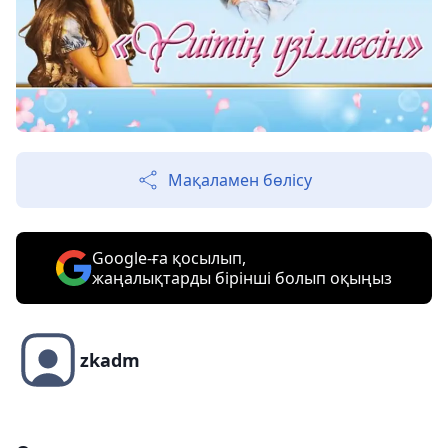
Мақаламен бөлісу
Google-ға қосылып,
жаңалықтарды бірінші болып оқыңыз
zkadm