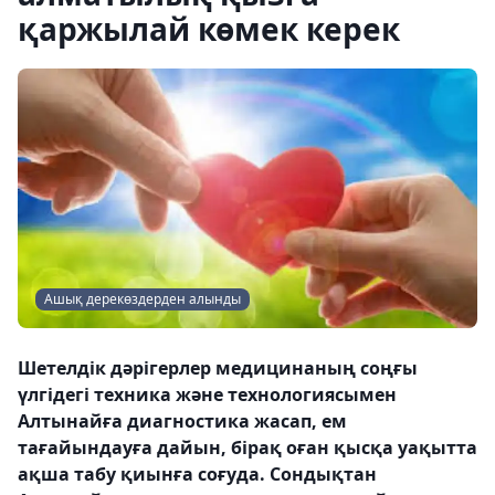
қаржылай көмек керек
Ашық дерекөздерден алынды
Шетелдік дәрігерлер медицинаның соңғы
үлгідегі техника және технологиясымен
Алтынайға диагностика жасап, ем
тағайындауға дайын, бірақ оған қысқа уақытта
ақша табу қиынға соғуда. Сондықтан