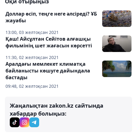
Оқи отырыңыз
Доллар өсіп, теңге неге әлсіреді? ҰБ
жауабы
13:00, 03 желтоқсан 2021
Қаш! Айсұлтан Сейітов алғашқы
фильмінің шет жағасын көрсетті
11:30, 02 желтоқсан 2021
Аралдағы мемлекет климатқа
байланысты көшуге дайындала
бастады
09:48, 02 желтоқсан 2021
Жаңалықтан zakon.kz сайтында
хабардар болыңыз: