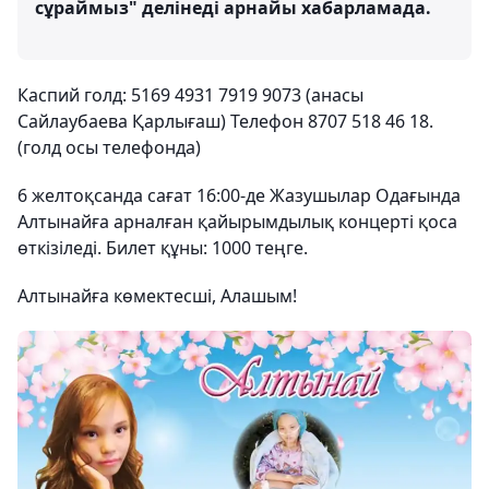
сұраймыз" делінеді арнайы хабарламада.
Каспий голд: 5169 4931 7919 9073 (анасы
Сайлаубаева Қарлығаш) Телефон 8707 518 46 18.
(голд осы телефонда)
6 желтоқсанда сағат 16:00-де Жазушылар Одағында
Алтынайға арналған қайырымдылық концерті қоса
өткізіледі. Билет құны: 1000 теңге.
Алтынайға көмектесші, Алашым!