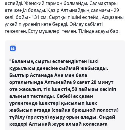
өспейді. Женский гармон болмайды. Салмақтары
өте жеңіл болады. Қазір Алтынайдың салмағы - 29
келі, бойы - 131 см. Сыртқы пішіні өспейді. Асқазаны
үлкейіп үрленіп кете береді. Ойлау қабілеті
тежелген. Есту мүшелері төмен. Тілінде ақауы бар.
"Баланың сырты өспегендіктен ішкі
құрылысы денесіне сыймай жабысады.
Былтыр Астанада Ана мен бала
орталығында Алтынайға 9 сағат 20 минут
ота жасалып, тік ішектің 50 пайызы кесіліп
алынып тасталды. Себебі асқазан
үрленгенде ішектері қысылып ішек
жабысып ағзада (спайка брюшной полости)
түйілу (приступ) ауыру орын алады. Ондай
кездері Алтынай жүре алмай коляскаға