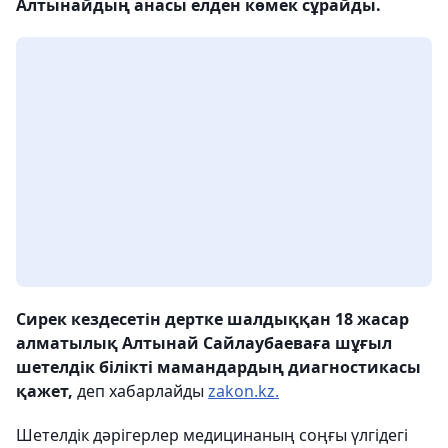
Алтынайдың анасы елден көмек сұрайды.
Сирек кездесетін дертке шалдыққан 18 жасар
алматылық Алтынай Сайлаубаеваға шұғыл
шетелдік білікті мамандардың диагностикасы
қажет,
деп хабарлайды
zakon.kz.
Шетелдік дәрігерлер медицинаның соңғы үлгідегі