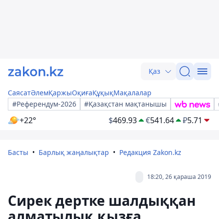
Қаз
Саясат
Әлем
Қаржы
Оқиға
Құқық
Мақалалар
#Референдум-2026
#Қазақстан мақтанышы
+22°
$
469.93
€
541.64
₽
5.71
Басты
Барлық жаңалықтар
Редакция Zakon.kz
18:20, 26 қараша 2019
Сирек дертке шалдыққан
алматылық қызға