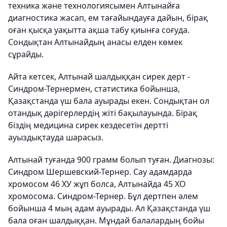
техника және технологиясымен Алтынайға
диагностика жасап, ем тағайындауға дайын, бірақ
оған қысқа уақытта ақша табу қиынға соғуда.
Сондықтан Алтынайдың анасы елден көмек
сұрайды.
Айта кетсек, Алтынай шалдыққан сирек дерт -
Синдром-Тернермен, статистика бойынша,
Қазақстанда үш бала ауырады екен. Сондықтан ол
отандық дәрігерлердің жіті бақылауында. Бірақ
біздің медицина сирек кездесетін дертті
ауыздықтауда шарасыз.
Алтынай туғанда 900 грамм болып туған. Диагнозы:
Синдром Шершевский-Тернер. Сау адамдарда
хромосом 46 ХУ жұп болса, Алтынайда 45 ХО
хромосома. Синдром-Тернер. Бұл дертпен әлем
бойынша 4 мың адам ауырады. Ал Қазақстанда үш
бала оған шалдыққан. Мұндай балалардың бойы