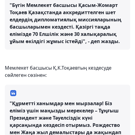
"Бүгін Мемлекет басшысы Қасым-Жомарт
Тоқаев Қазақстанда аккредиттелген шет
елдердің дипломатиялық миссияларының
басшыларымен кездесті. Қазіргі таңда
елімізде 70 Елшілік және 30 халықаралық
ұйым өкілдігі жұмыс істейді", - деп жазды.
Мемлекет басшысы Қ.К.Тоқаевтың кездесуде
сөйлеген сөзінен:
"Құрметті ханымдар мен мырзалар! Біз
еліміз үшін маңызды мерекелер – Тұңғыш
Президент және Тәуелсіздік күні
қарсаңында кездесіп отырмыз. Рождество
мен Жаңа жыл демалыстары да жақындап