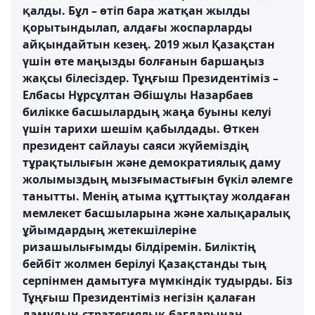
қалды. Бұл – өтіп бара жатқан жылды
қорытындылап, алдағы жоспарларды
айқындайтын кезең. 2019 жыл Қазақстан
үшін өте маңызды болғанын баршаңыз
жақсы білесіздер. Тұңғыш Президентіміз –
Елбасы Нұрсұлтан Әбішұлы Назарбаев
билікке басшылардың жаңа буыны келуі
үшін тарихи шешім қабылдады. Өткен
президент сайлауы саяси жүйеміздің
тұрақтылығын және демократиялық даму
жолымыздың мызғымастығын бүкіл әлемге
танытты. Менің атыма құттықтау жолдаған
мемлекет басшыларына және халықаралық
ұйымдардың жетекшілеріне
ризашылығымды білдіремін. Биліктің
бейбіт жолмен берілуі Қазақстанды тың
серпінмен дамытуға мүмкіндік тудырды. Біз
Тұңғыш Президентіміз негізін қалаған
дамудың стратегиялық бағдарынан