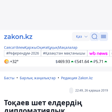
Қаз
Саясат
Әлем
Қаржы
Оқиға
Құқық
Мақалалар
#Референдум-2026
#Қазақстан мақтанышы
+32°
$
469.93
€
541.64
₽
5.71
Басты
Барлық жаңалықтар
Редакция Zakon.kz
22:49, 26 қараша 2019
Тоқаев шет елдердің
дипломатиялық