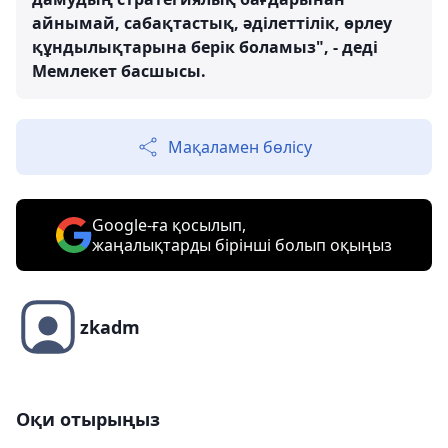
айнымай, сабақтастық, әділеттілік, өрлеу
құндылықтарына берік боламыз", - деді
Мемлекет басшысы.
Мақаламен бөлісу
Google-ға қосылып,
жаңалықтарды бірінші болып оқыңыз
zkadm
Оқи отырыңыз