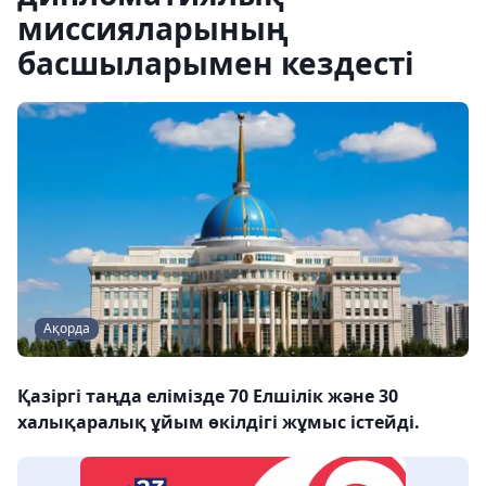
миссияларының
басшыларымен кездесті
Ақорда
Қазіргі таңда елімізде 70 Елшілік және 30
халықаралық ұйым өкілдігі жұмыс істейді.