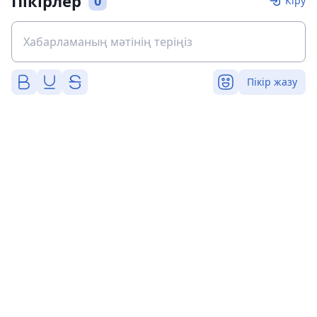
Пікірлер
0
Кіру
Пікір жазу