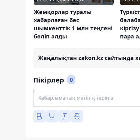
Жемқорлар туралы
Түркіс
хабарлаған бес
балаб
шымкенттік 1 млн теңгені
кіргіз
бөліп алды
пара 
Жаңалықтан zakon.kz сайтында х
Пікірлер
0