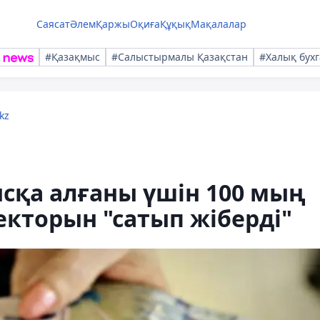
Саясат
Әлем
Қаржы
Оқиға
Құқық
Мақалалар
#Қазақмыс
#Салыстырмалы Қазақстан
#Халық бухг
kz
сқа алғаны үшін 100 мың
екторын "сатып жіберді"