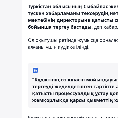
Түркістан облысының Сыбайлас жем
түскен хабарламаны тексерудің нә
мектебінің директорына қатысты 
бойынша тергеу бастады,
деп хаба
Ол оқытушы ретінде жұмысқа орналас
алғаны үшін күдікке ілінді.
"Күдіктінің өз кінәсін мойындау
тергеуді жеделдетілген тәртіпте 
қатысты процессуалдық ұстау қо
жемқорлыққа қарсы қызметтің х
Күдікті кінәсінің деңгейі туралы соң