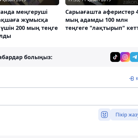
танда меңгеруші
Сарыағашта аферистер 4
ақшаға жұмысқа
мың адамды 100 млн
у үшін 200 мың теңге
теңгеге "лақтырып" кет
алды
абардар болыңыз:
Пікір жаз