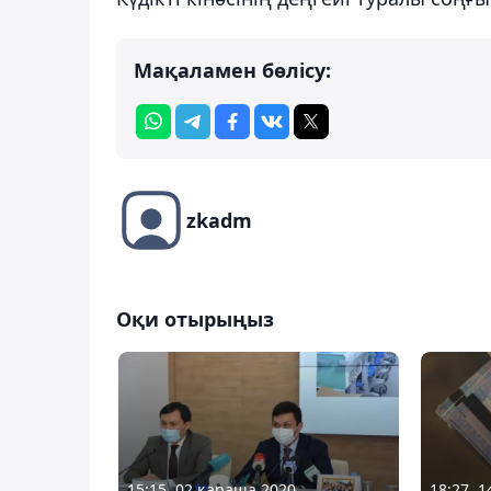
Мақаламен бөлісу:
zkadm
Оқи отырыңыз
15:15, 02 қараша 2020
18:27, 1