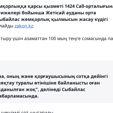
қорлыққа қарсы қызметі 1424 Call-орталығын
тижелері бойынша Жетісай ауданы орта
сыбайлас жемқорлық қылмысын жасау күдігі
рлайды
zakon.kz
.
тыру үшін азаматтан 100 мың теңге сомасында п
ына, оның және қорғаушысының сотқа дейінгі
аяқтау туралы өтінішіне байланысты оған
лданылған жоқ", делінеді Сыбайлас
абарламасында.
ғы шешімді сот шығарады.