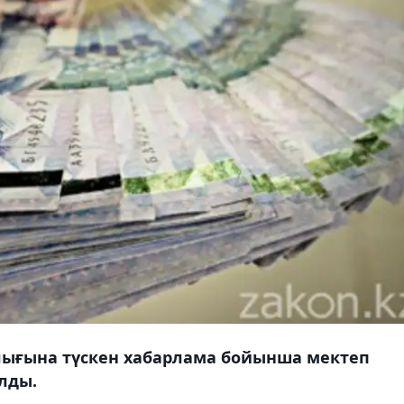
талығына түскен хабарлама бойынша мектеп
лды.