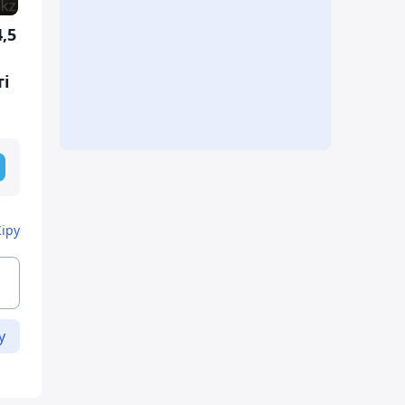
,5
ті
Кіру
у