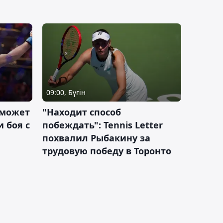
09:00, Бүгін
 может
"Находит способ
 боя с
побеждать": Tennis Letter
похвалил Рыбакину за
трудовую победу в Торонто