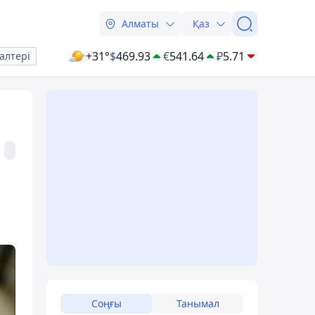
Алматы
Қаз
+31°
$
469.93
€
541.64
₽
5.71
алтері
Соңғы
Танымал