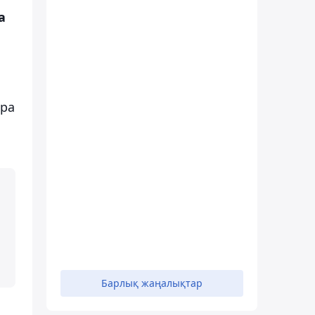
а
ара
Барлық жаңалықтар