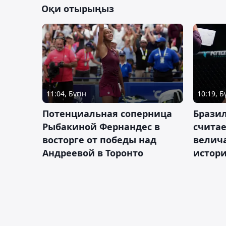
Оқи отырыңыз
11:04, Бүгін
10:19, Б
Потенциальная соперница
Бразил
Рыбакиной Фернандес в
счита
восторге от победы над
велич
Андреевой в Торонто
истор