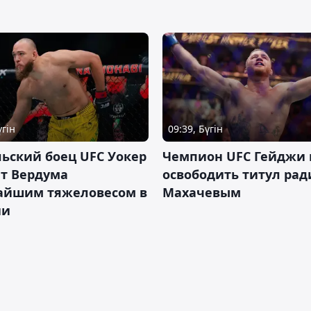
үгін
09:39, Бүгін
ьский боец UFC Уокер
Чемпион UFC Гейджи
ет Вердума
освободить титул ради
айшим тяжеловесом в
Махачевым
ии