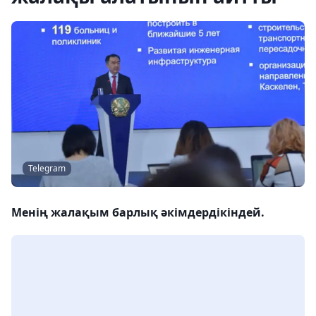
Telegram
Менің жалақым барлық әкімдердікіндей.