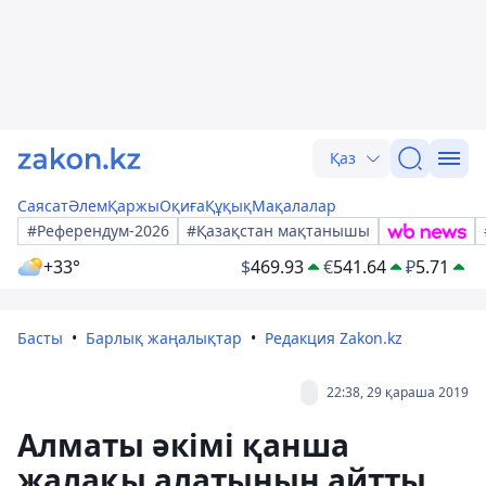
Қаз
Саясат
Әлем
Қаржы
Оқиға
Құқық
Мақалалар
#Референдум-2026
#Қазақстан мақтанышы
+33°
$
469.93
€
541.64
₽
5.71
Басты
Барлық жаңалықтар
Редакция Zakon.kz
22:38, 29 қараша 2019
Алматы әкімі қанша
жалақы алатынын айтты