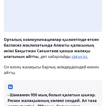
Орталық коммуникациялар қызметінде өткен
баспасөз мәслихатында Алматы қаласының
әкімі Бақытжан Сағынтаев қанша жалақы
алатынын айтты
, деп хабарлайды
zakon.kz.
Ол өзінің жалақысы барлық әкімдердікіндей екенін
айтты.
- Шамамен 950 мың болып қалатын шығар.
Ресми жалақымның көлемі сондай. Ал таза