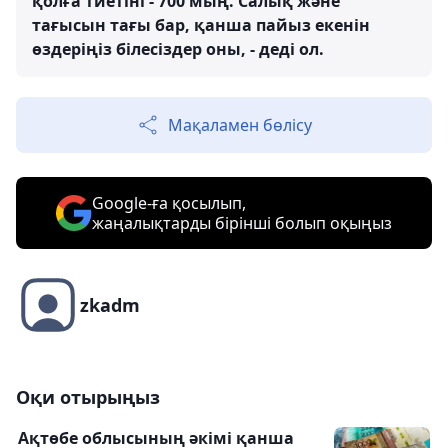
қолға тиетіні - 700 мың. Салық және
тағысын тағы бар, қанша пайыз екенін
өздеріңіз білесіздер оны, - деді ол.
Мақаламен бөлісу
Google-ға қосылып,
жаңалықтарды бірінші болып оқыңыз
zkadm
Оқи отырыңыз
Ақтөбе облысының әкімі қанша