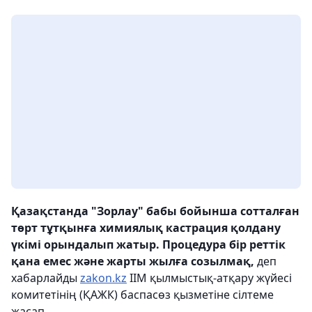
Қазақстанда "Зорлау" бабы бойынша сотталған
төрт тұтқынға химиялық кастрация қолдану
үкімі орындалып жатыр. Процедура бір реттік
қана емес және жарты жылға созылмақ,
деп
хабарлайды
zakon.kz
ІІМ қылмыстық-атқару жүйесі
комитетінің (ҚАЖК) баспасөз қызметіне сілтеме
жасап.