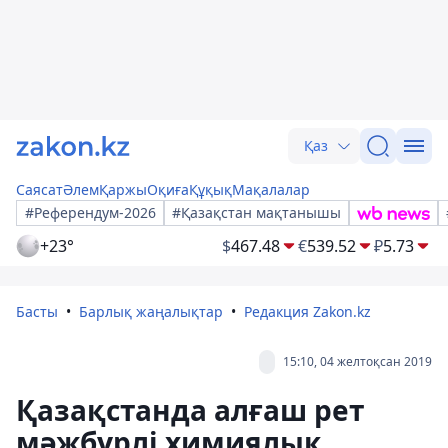
Қаз
Саясат
Әлем
Қаржы
Оқиға
Құқық
Мақалалар
#Референдум-2026
#Қазақстан мақтанышы
+23°
$
467.48
€
539.52
₽
5.73
Басты
Барлық жаңалықтар
Редакция Zakon.kz
15:10, 04 желтоқсан 2019
Қазақстанда алғаш рет
мәжбүрлі химиялық