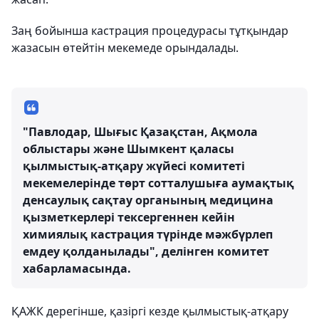
Заң бойынша кастрация процедурасы тұтқындар
жазасын өтейтін мекемеде орындалады.
"Павлодар, Шығыс Қазақстан, Ақмола
облыстары және Шымкент қаласы
қылмыстық-атқару жүйесі комитеті
мекемелерінде төрт сотталушыға аумақтық
денсаулық сақтау органының медицина
қызметкерлері тексергеннен кейін
химиялық кастрация түрінде мәжбүрлеп
емдеу қолданылады", делінген комитет
хабарламасында.
ҚАЖК дерегінше, қазіргі кезде қылмыстық-атқару