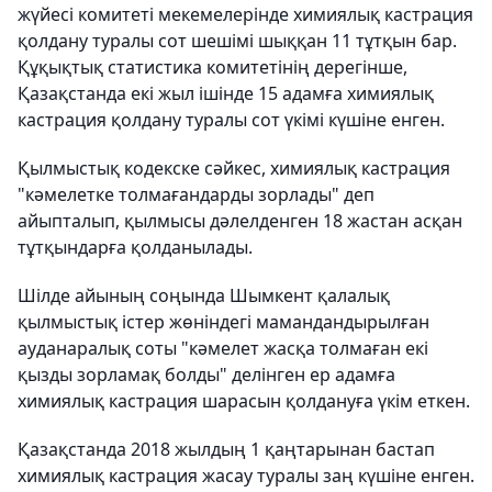
жүйесі комитеті мекемелерінде химиялық кастрация
қолдану туралы сот шешімі шыққан 11 тұтқын бар.
Құқықтық статистика комитетінің дерегінше,
Қазақстанда екі жыл ішінде 15 адамға химиялық
кастрация қолдану туралы сот үкімі күшіне енген.
Қылмыстық кодекске сәйкес, химиялық кастрация
"кәмелетке толмағандарды зорлады" деп
айыпталып, қылмысы дәлелденген 18 жастан асқан
тұтқындарға қолданылады.
Шілде айының соңында Шымкент қалалық
қылмыстық істер жөніндегі мамандандырылған
ауданаралық соты "кәмелет жасқа толмаған екі
қызды зорламақ болды" делінген ер адамға
химиялық кастрация шарасын қолдануға үкім еткен.
Қазақстанда 2018 жылдың 1 қаңтарынан бастап
химиялық кастрация жасау туралы заң күшіне енген.