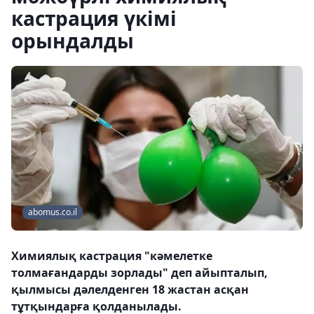
кастрация үкімі
орындалды
abomus.co.il
Химиялық кастрация "кәмелетке
толмағандарды зорлады" деп айыпталып,
қылмысы дәлелденген 18 жастан асқан
тұтқындарға қолданылады.