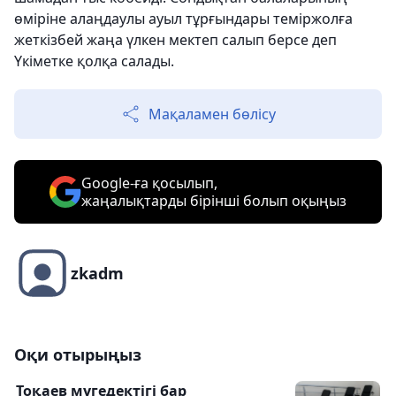
өміріне алаңдаулы ауыл тұрғындары теміржолға
жеткізбей жаңа үлкен мектеп салып берсе деп
Үкіметке қолқа салады.
Мақаламен бөлісу
Google-ға қосылып,
жаңалықтарды бірінші болып оқыңыз
zkadm
Оқи отырыңыз
Тоқаев мүгедектігі бар