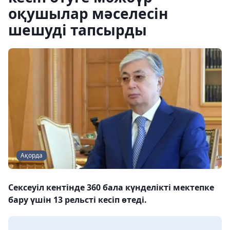
оқушылар мәселесін
шешуді тапсырды
Ақорда
Сексеуіл кентінде 360 бала күнделікті мектепке
бару үшін 13 рельсті кесіп өтеді.