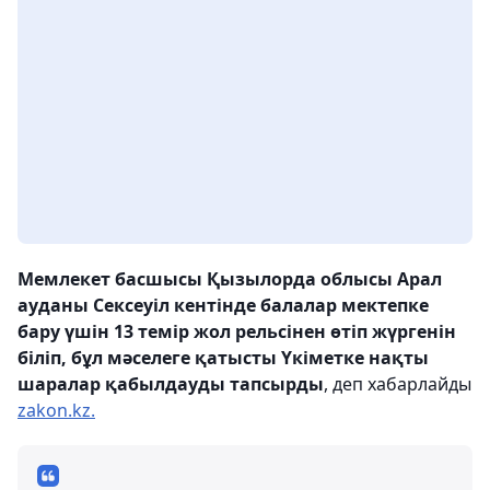
Мемлекет басшысы Қызылорда облысы Арал
ауданы Сексеуіл кентінде балалар мектепке
бару үшін 13 темір жол рельсінен өтіп жүргенін
біліп, бұл мәселеге қатысты Үкіметке нақты
шаралар қабылдауды тапсырды
, деп хабарлайды
zakon.kz.