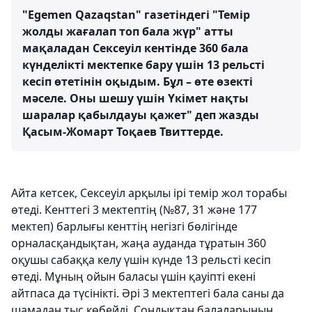
"Egemen Qazaqstan" газетіндегі "Темір
жолды жағалап топ бала жүр" атты
мақаладан Сексеуіл кентінде 360 бала
күнделікті мектепке бару үшін 13 рельсті
кесіп өтетінін оқыдым. Бұл – өте өзекті
мәселе. Оны шешу үшін Үкімет нақты
шаралар қабылдауы қажет" деп жазды
Қасым-Жомарт Тоқаев Твиттерде.
Айта кетсек, Сексеуіл арқылы ірі темір жол торабы
өтеді. Кенттегі 3 мек­тептің (№87, 31 және 177
мектеп) барлығы кенттің негізгі бөлігінде
орналасқандықтан, жаңа ауданда тұратын 360
оқушы сабаққа келу үшін күнде 13 рельсті кесіп
өтеді. Мұның ойын баласы үшін қауіпті екені
айтпаса да түсінікті. Әрі 3 мектептегі бала саны да
шамадан тыс көбейді. Сондықтан балаларының