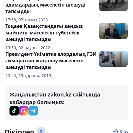
адамдардың мәселесін шешуді
тапсырды
17:58, 07 тамыз 2023
Тоқаев Қазақстандағы заңсыз
майнинг мәселесін түбегейлі
шешуді тапсырды
19:30, 02 наурыз 2022
Президент Үкіметке елордалық ҒЗИ
ғимаратын жаңалау мәселесін
шешуді тапсырды
20:44, 19 қараша 2019
Жаңалықтан zakon.kz сайтында
хабардар болыңыз:
Пікірлер
0
Кіру