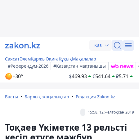
Қаз
Саясат
Әлем
Қаржы
Оқиға
Құқық
Мақалалар
#Референдум-2026
#Қазақстан мақтанышы
+30°
$
469.93
€
541.64
₽
5.71
Басты
Барлық жаңалықтар
Редакция Zakon.kz
15:58, 12 желтоқсан 2019
Тоқаев Үкіметке 13 рельсті
кесіп өтуге мәжбүр