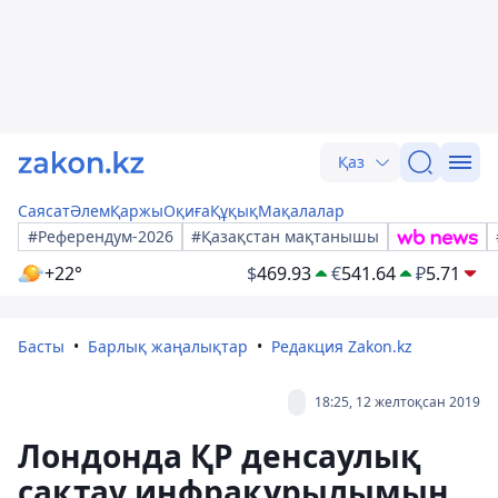
Қаз
Саясат
Әлем
Қаржы
Оқиға
Құқық
Мақалалар
#Референдум-2026
#Қазақстан мақтанышы
+22°
$
469.93
€
541.64
₽
5.71
Басты
Барлық жаңалықтар
Редакция Zakon.kz
18:25, 12 желтоқсан 2019
Лондонда ҚР денсаулық
сақтау инфрақұрылымын