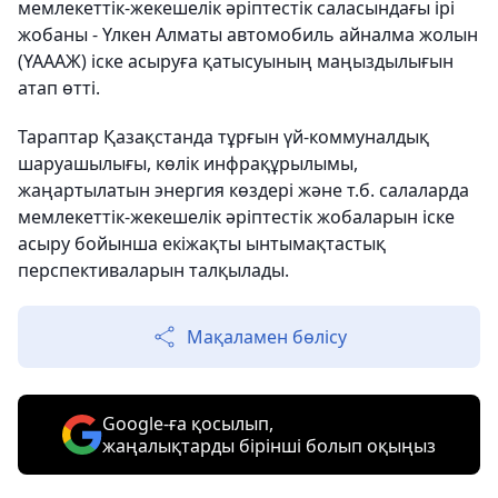
мемлекеттік-жекешелік әріптестік саласындағы ірі
жобаны - Үлкен Алматы автомобиль айналма жолын
(ҮАААЖ) іске асыруға қатысуының маңыздылығын
атап өтті.
Тараптар Қазақстанда тұрғын үй-коммуналдық
шаруашылығы, көлік инфрақұрылымы,
жаңартылатын энергия көздері және т.б. салаларда
мемлекеттік-жекешелік әріптестік жобаларын іске
асыру бойынша екіжақты ынтымақтастық
перспективаларын талқылады.
Мақаламен бөлісу
Google-ға қосылып,
жаңалықтарды бірінші болып оқыңыз