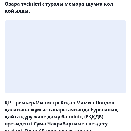
Өзара түсіністік туралы меморандумға қол
қойылды.
ҚР Премьер-Министрі Асқар Мамин Лондон
қаласына жұмыс сапары аясында Еуропалық
қайта құру және даму банкінің (ЕҚҚДБ)
президенті Сума Чакрабартимен кездесу
өткізді. Олар ҚР денсаулық сақтау