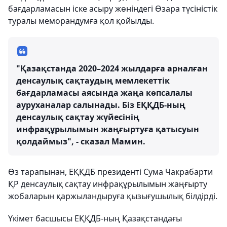
бағдарламасын іске асыру жөніндегі Өзара түсіністік
туралы меморандумға қол қойылды.
"Қазақстанда 2020–2024 жылдарға арналған
денсаулық сақтаудың мемлекеттік
бағдарламасы аясында жаңа көпсалалы
ауруханалар салынады. Біз ЕҚҚДБ-ның
денсаулық сақтау жүйесінің
инфрақұрылымын жаңғыртуға қатысуын
қолдаймыз", - сказал Мамин.
Өз тарапынан, ЕҚҚДБ президенті Сума Чакрабарти
ҚР денсаулық сақтау инфрақұрылымын жаңғырту
жобаларын қаржыландыруға қызығушылық білдірді.
Үкімет басшысы ЕҚҚДБ-ның Қазақстандағы