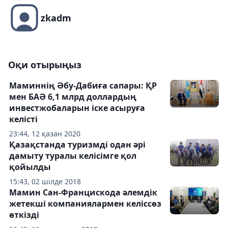
zkadm
Оқи отырыңыз
Маминнің Әбу-Дабиға сапары: ҚР
мен БАӘ 6,1 млрд доллардың
инвестжобаларын іске асыруға
келісті
23:44, 12 қазан 2020
Қазақстанда туризмді одан әрі
дамыту туралы келісімге қол
қойылды
15:43, 02 шілде 2018
Мамин Сан-Францискода әлемдік
жетекші компаниялармен келіссөз
өткізді