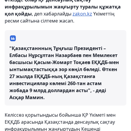
инфрақұрылымын жаңғырту туралы құжатқа
қол қойды
, деп хабарлайды
zakon.kz
Үкіметтің
ресми сайтына сілтеме жасап.
"Қазақстаннның Тұңғыш Президенті –
Елбасы Нұрсұлтан Назарбаев пен Мемлекет
басшысы Қасым-Жомарт Тоқаев ЕҚҚДБ-мен
ынтымақтастыққа зор көңіл бөледі. Өткен
27 жылда ЕҚҚДБ-ның Қазақстанға
инвестициялар көлемі 260-тан астам
жобада 9 млрд доллардан асты", - деді
Асқар Мамин.
Келіссөз қорытындысы бойынша ҚР Үкіметі мен
ЕҚҚДБ арасында Қазақстанда денсаулық сақтау
инфрақұрылымын жаңғыртудың Кешенді