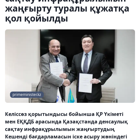
жаңғырту туралы құжатқа
қол қойылды
primeminister.kz
Келіссөз қорытындысы бойынша ҚР Үкіметі
мен ЕҚҚДБ арасында Қазақстанда денсаулық
сақтау инфрақұрылымын жаңғыртудың
Кешенді бағдарламасын іске асыру жөніндегі