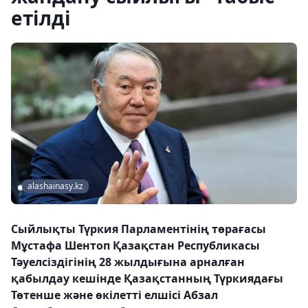
етілді
alashainasy.kz
Сыйлықты Түркия Парламентінің төрағасы
Мұстафа Шентоп Қазақстан Республикасы
Тәуелсіздігінің 28 жылдығына арналған
қабылдау кешінде Қазақстанның Түркиядағы
Төтенше және өкілетті елшісі Абзал