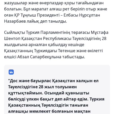
жазушылар және өнерпаздар қоры тағайындаған
болатын. Бұл марапат алғаш рет беріліп отыр және
оған ҚР Тұңғыш Президенті – Елбасы Нұрсұлтан
Назарбаев лайық деп танылды.
Сыйлықты Түркия Парламентінің төрағасы Мұстафа
Шентоп Қазақстан Республикасы Тәуелсіздігінің 28
жылдығына арналған қабылдау кешінде
Қазақстанның Түркиядағы Төтенше және өкілетті
елшісі Абзал Сапарбекұлына табыстады.
"Дос және бауырлас Қазақстан халқын ел
Тәуелсіздігіне 28 жыл толуымен
құттықтаймын. Осындай қуанышты
бөлісуді үлкен бақыт деп айтар едім. Түркия
Қазақстанның Тәуелсіздігін таныған
алғашқы мемлекет болғанын мақтан