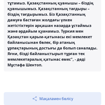
тұтамыз. Қазақстанның қуанышы – біздің
қуанышымыз. Қазақстанның тағдыры –
біздің тағдырымыз. Біз Қазақстанның
дамуға бастаған жолдағы үлкен
жетістіктерін әрқашан назарда ұстаймыз
және әрдайым қуанамыз. Түркия мен
Қазақстан қарым-қатынасы екі мемлекет
байланысынан бөлек, бір атаның
ұрпақтарының достығы да болып саналады.
Яғни, бізді байланыстырып тұрған тек
мемлекетаралық қатынас емес", - деді
Мұстафа Шентоп.
Мақаламен бөлісу