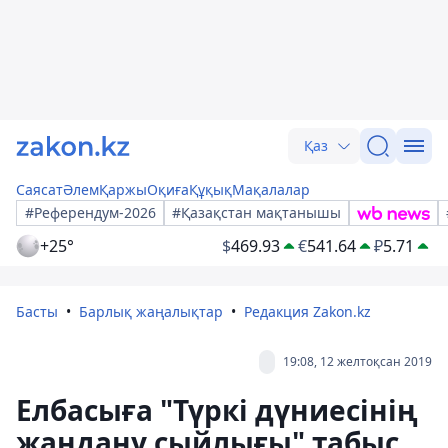
Қаз
Саясат
Әлем
Қаржы
Оқиға
Құқық
Мақалалар
#Референдум-2026
#Қазақстан мақтанышы
+25°
$
469.93
€
541.64
₽
5.71
Басты
Барлық жаңалықтар
Редакция Zakon.kz
19:08, 12 желтоқсан 2019
Елбасыға "Түркі дүниесінің
жандану сыйлығы" табыс