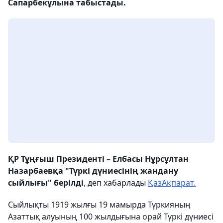
Сапарбекұлына табыстады.
ҚР Тұңғыш Президенті – Елбасы Нұрсұлтан
Назарбаевқа "Түркі дүниесінің жандану
сыйлығы" берілді
, деп хабарлады
ҚазАқпарат.
Сыйлықты 1919 жылғы 19 мамырда Түркияның
Азаттық алуының 100 жылдығына орай Түркі дүниесі