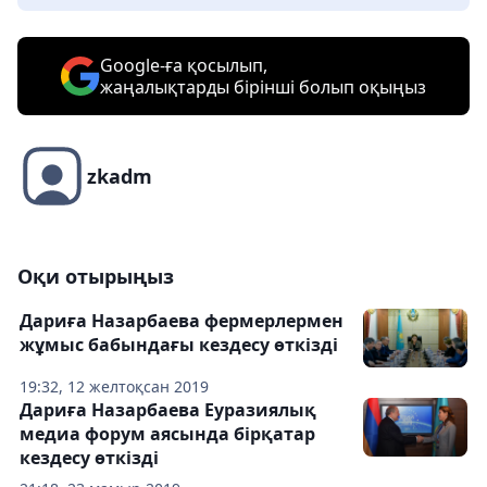
Google-ға қосылып,
жаңалықтарды бірінші болып оқыңыз
zkadm
Оқи отырыңыз
Дариға Назарбаева фермерлермен
жұмыс бабындағы кездесу өткізді
19:32, 12 желтоқсан 2019
Дариға Назарбаева Еуразиялық
медиа форум аясында бірқатар
кездесу өткізді