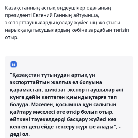
Қазақстанның астық өңдеушілер одағының
президенті Евгений Ганның айтуынша,
экспорттаушыларды қолдау жүйесінің жоқтығы
нарыққа қатысушылардың көбіне зардабын тигізіп
отыр.
"Қазақстан тұтынудан артық ұн
экспорттайтын жалғыз ел болуына
қарамастан, шикізат экспорттаушылар әлі
күнге дейін көптеген қиындықтарға тап
болуда. Мәселен, қосымша құн салығын
қайтару мәселесі өте өткір болып отыр,
өйткені тәуекелдерді басқару жүйесі кез
келген деңгейде тексеру жүргізе алады", -
деді ол.