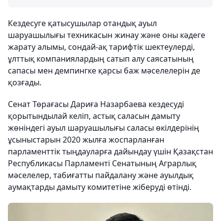
Кездесуге қатысушылар отандық ауыл
шаруашылығы техникасын жинау және оны кәдеге
жарату алымы, сондай-ақ тарифтік шектеулерді,
ұлттық компаниялардың сатып алу саясатының
сапасы мен демпингке қарсы баж мәселелерін де
қозғады.
Сенат Төрағасы Дариға Назарбаева кездесуді
қорытындылай келіп, астық саласын дамыту
жөніндегі ауыл шаруашылығы саласы өкілдерінің
ұсыныстарын 2020 жылға жоспарланған
парламенттік тыңдауларға дайындау үшін Қазақстан
Республикасы Парламенті Сенатының Аграрлық
мәселелер, табиғатты пайдалану және ауылдық
аумақтарды дамыту комитетіне жіберуді өтінді.