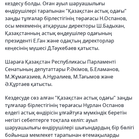
кездесу болды. Оған ауыл шаруашылығы
өндірушілері тарапынан "Қазақстан астық одағы"
заңды тұлғалар бірлестігінің төрағасы Н.Оспанов,
осы мекеменің атқарушы директоры Ш.Бадыхан,
Қазақстанның астық өңдеушілер одағының
президенті Е.Ган және одақтың директорлар
кеңесінің мүшесі Д.Тәукебаев қатысты.
Шараға Қазақстан Республикасы Парламенті
Сенатының депутаттары Р.Әкімов, Б.Еламанов,
М.Жұмағазиев, А.Нұралиев, М.Тағымов және
Ә.Құртаев қатысты.
Кездесуде сөз алған "Қазақстан астық одағы" заңды
тұлғалар бірлестігінің төрағасы Нұрлан Оспанов
елдегі астық өндірісін ұлғайтуға мүмкіндік беретін
негізгі себептерге тоқтала келіп: ауыл
шаруашылығы өндірушілері шығындардың бір бөлігі
бойынша мемлекет тарапынан өтемақыларды