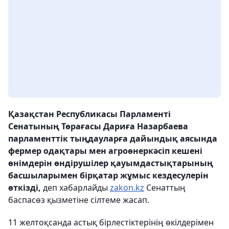
Қазақстан Республикасы Парламенті
Сенатының Төрағасы Дариға Назарбаева
парламенттік тыңдауларға дайындық аясында
фермер одақтары мен агроөнеркәсіп кешені
өнімдерін өндірушілер қауымдастықтарының
басшыларымен бірқатар жұмыс кездесулерін
өткізді,
деп хабарлайды
zakon.kz
Сенаттың
баспасөз қызметіне сілтеме жасап.
11 желтоқсанда астық бірлестіктерінің өкілдерімен