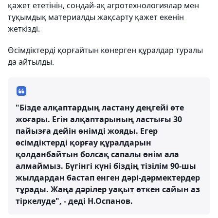
қажет ететінін, сондай-ақ агротехнологиялар мен
тұқымдық материалды жақсарту қажет екенін
жеткізді.
Өсімдіктерді қорғайтын көнерген құралдар туралы
да айтылды.
"Бізде алқаптардың ластану деңгейі өте
жоғары. Егін алқаптарының ластығы 30
пайызға дейін өнімді жояды. Егер
өсімдіктерді қорғау құралдарын
қолданбайтын болсақ сапалы өнім ала
алмаймыз. Бүгінгі күні біздің тізілім 90-шы
жылдардан бастап енген дәрі-дәрмектердер
тұрады. Жаңа дәрілер уақыт өткен сайын аз
тіркелуде", - деді Н.Оспанов.