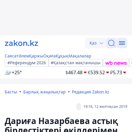
Қаз
Саясат
Әлем
Қаржы
Оқиға
Құқық
Мақалалар
#Референдум-2026
#Қазақстан мақтанышы
+25°
$
467.48
€
539.52
₽
5.73
Басты
Барлық жаңалықтар
Редакция Zakon.kz
19:16, 12 желтоқсан 2019
Дариға Назарбаева астық
бірлестіктері өкілдерімен