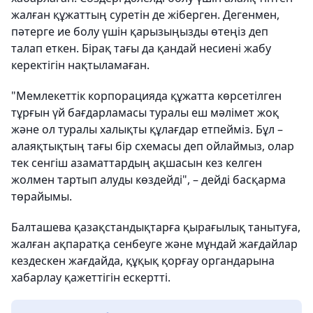
жалған құжаттың суретін де жіберген. Дегенмен,
пәтерге ие болу үшін қарызыңызды өтеңіз деп
талап еткен. Бірақ тағы да қандай несиені жабу
керектігін нақтыламаған.
"Мемлекеттік корпорацияда құжатта көрсетілген
тұрғын үй бағдарламасы туралы еш мәлімет жоқ
және ол туралы халықты құлағдар етпейміз. Бұл –
алаяқтықтың тағы бір схемасы деп ойлаймыз, олар
тек сенгіш азаматтардың ақшасын кез келген
жолмен тартып алуды көздейді", – дейді басқарма
төрайымы.
Балташева қазақстандықтарға қырағылық танытуға,
жалған ақпаратқа сенбеуге және мұндай жағдайлар
кездескен жағдайда, құқық қорғау органдарына
хабарлау қажеттігін ескертті.