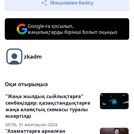
Мақаламен бөлісу
Google-ға қосылып,
жаңалықтарды бірінші болып оқыңыз
zkadm
Оқи отырыңыз
"Жаңа жылдық сыйлықтарға"
сенбеңіздер: қазақстандықтарға
жаңа алаяқтық схемасы туралы
ескертілді
09:50, 31 желтоқсан 2024
"Азаматтарға арналған