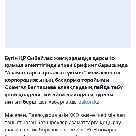
Бүгін ҚР Сыбайлас жемқорлыққа қарсы іс-
қимыл агенттігінде өткен брифинг барысында
"Азаматтарға арналған үкімет" мемлекеттік
корпорациясының басқарма төрайымы
Әсемгүл Балташева алаяқтардың пайда табу
үшін қолданатын айла-амалдары туралы
айтып берді,
деп хабарлайды
zakon.kz
.
Мәселен, Павлодарда өзін ХҚО қызметкерімін деп
таныстырған бәз біреулер азаматтарға қоңырау
шалып, несие борышын өтемесе, ЖСН нөмірін