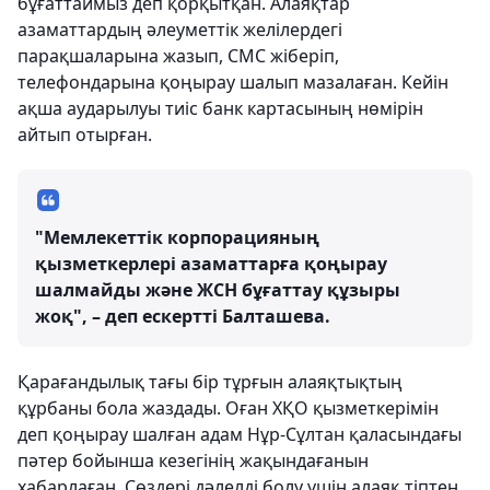
бұғаттаймыз деп қорқытқан. Алаяқтар
азаматтардың әлеуметтік желілердегі
парақшаларына жазып, СМС жіберіп,
телефондарына қоңырау шалып мазалаған. Кейін
ақша аударылуы тиіс банк картасының нөмірін
айтып отырған.
"Мемлекеттік корпорацияның
қызметкерлері азаматтарға қоңырау
шалмайды және ЖСН бұғаттау құзыры
жоқ", – деп ескертті Балташева.
Қарағандылық тағы бір тұрғын алаяқтықтың
құрбаны бола жаздады. Оған ХҚО қызметкерімін
деп қоңырау шалған адам Нұр-Сұлтан қаласындағы
пәтер бойынша кезегінің жақындағанын
хабарлаған. Сөздері дәлелді болу үшін алаяқ тіптен