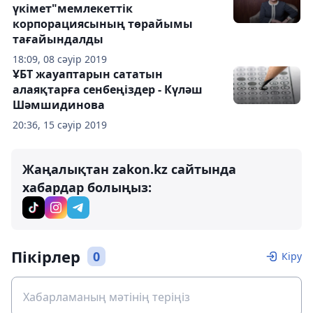
үкімет"мемлекеттік
корпорациясының төрайымы
тағайындалды
18:09, 08 сәуір 2019
ҰБТ жауаптарын сататын
алаяқтарға сенбеңіздер - Күләш
Шәмшидинова
20:36, 15 сәуір 2019
Жаңалықтан zakon.kz сайтында
хабардар болыңыз:
Пікірлер
0
Кіру