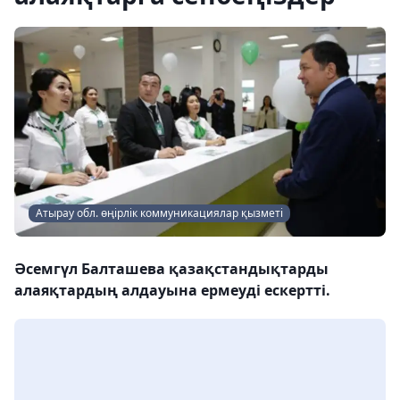
Атырау обл. өңірлік коммуникациялар қызметі
Әсемгүл Балташева қазақстандықтарды
алаяқтардың алдауына ермеуді ескертті.