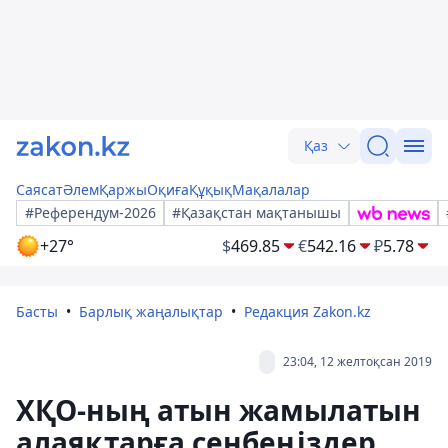
Қаз
Саясат
Әлем
Қаржы
Оқиға
Құқық
Мақалалар
#Референдум-2026
#Қазақстан мақтанышы
+27°
$
469.85
€
542.16
₽
5.78
Басты
Барлық жаңалықтар
Редакция Zakon.kz
23:04, 12 желтоқсан 2019
ХҚО-ның атын жамылатын
алаяқтарға сенбеңіздер