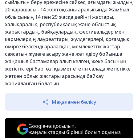
сыйлығын беру ережесіне сәйкес, ағымдағы жылдың
20 қарашасы - 14 желтоқсаны аралығында Жамбыл
облысының 14 пен 29 жасқа дейінгі жастары,
халықаралық, республикалық және облыстық
жарыстардың, байқаулардың, фестивальдер мен
көрмелердің лауреаттары, жүлдегерлері, қоғамдық
өмірге белсенді араласқан, мемлекеттік жастар
саясатын жүзеге асыру және жетілдіру бойынша
жаңашыл бастамалар алып келген, жеке басының
жетістіктері бар, өзі қызмет ететін салада жетістікке
жеткен облыс жастары арасында байқау
жарияланған болатын.
Мақаламен бөлісу
Google-ға қосылып,
жаңалықтарды бірінші болып оқыңыз