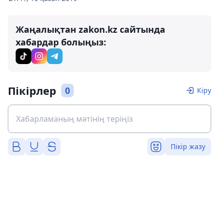
Жаңалықтан zakon.kz сайтында
хабардар болыңыз:
Пікірлер
0
Кіру
Пікір жазу