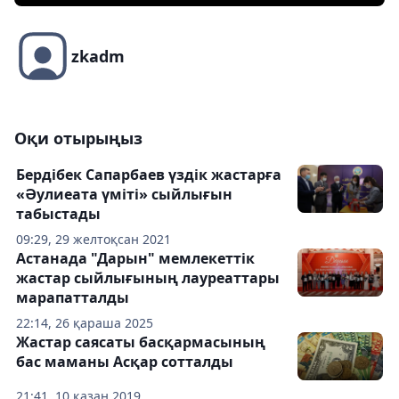
zkadm
Оқи отырыңыз
Бердібек Сапарбаев үздік жастарға
«Әулиеата үміті» сыйлығын
табыстады
09:29, 29 желтоқсан 2021
Астанада "Дарын" мемлекеттік
жастар сыйлығының лауреаттары
марапатталды
22:14, 26 қараша 2025
Жастар саясаты басқармасының
бас маманы Асқар сотталды
21:41, 10 қазан 2019