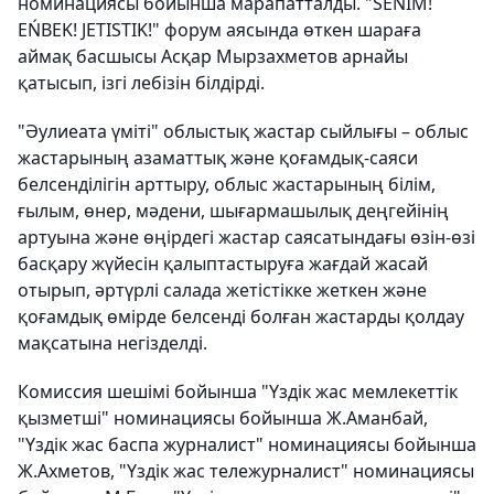
номинациясы бойынша марапатталды. "SENIM!
EŃBEK! JETISTIK!" форум аясында өткен шараға
аймақ басшысы Асқар Мырзахметов арнайы
қатысып, ізгі лебізін білдірді.
"Әулиеата үміті" облыстық жастар сыйлығы – облыс
жастарының азаматтық және қоғамдық-саяси
белсенділігін арттыру, облыс жастарының білім,
ғылым, өнер, мәдени, шығармашылық деңгейінің
артуына және өңірдегі жастар саясатындағы өзін-өзі
басқару жүйесін қалыптастыруға жағдай жасай
отырып, әртүрлі салада жетістікке жеткен және
қоғамдық өмірде белсенді болған жастарды қолдау
мақсатына негізделді.
Комиссия шешімі бойынша "Үздік жас мемлекеттік
қызметші" номинациясы бойынша Ж.Аманбай,
"Үздік жас баспа журналист" номинациясы бойынша
Ж.Ахметов, "Үздік жас тележурналист" номинациясы