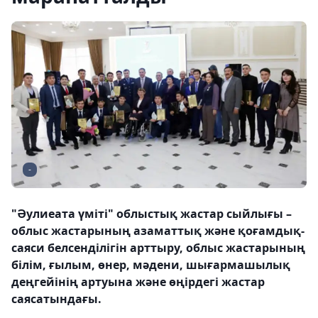
-
"Әулиеата үміті" облыстық жастар сыйлығы –
облыс жастарының азаматтық және қоғамдық-
саяси белсенділігін арттыру, облыс жастарының
білім, ғылым, өнер, мәдени, шығармашылық
деңгейінің артуына және өңірдегі жастар
саясатындағы.