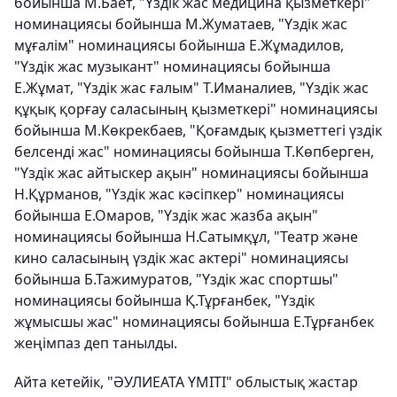
бойынша М.Бает, "Үздік жас медицина қызметкері"
номинациясы бойынша М.Жуматаев, "Үздік жас
мұғалім" номинациясы бойынша Е.Жұмадилов,
"Үздік жас музыкант" номинациясы бойынша
Е.Жұмат, "Үздік жас ғалым" Т.Иманалиев, "Үздік жас
құқық қорғау саласының қызметкері" номинациясы
бойынша М.Көкрекбаев, "Қоғамдық қызметтегі үздік
белсенді жас" номинациясы бойынша Т.Көпберген,
"Үздік жас айтыскер ақын" номинациясы бойынша
Н.Құрманов, "Үздік жас кәсіпкер" номинациясы
бойынша Е.Омаров, "Үздік жас жазба ақын"
номинациясы бойынша Н.Сатымқұл, "Театр және
кино саласының үздік жас актері" номинациясы
бойынша Б.Тажимуратов, "Үздік жас спортшы"
номинациясы бойынша Қ.Тұрғанбек, "Үздік
жұмысшы жас" номинациясы бойынша Е.Тұрғанбек
жеңімпаз деп танылды.
Айта кетейік, "ӘУЛИЕАТА ҮМІТІ" облыстық жастар