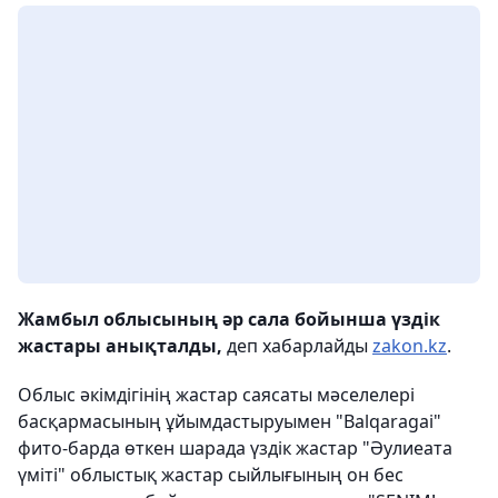
Жамбыл облысының әр сала бойынша үздік
жастары анықталды,
деп хабарлайды
zakon.kz
.
Облыс әкімдігінің жастар саясаты мәселелері
басқармасының ұйымдастыруымен "Balqaragai"
фито-барда өткен шарада үздік жастар "Әулиеата
үміті" облыстық жастар сыйлығының он бес