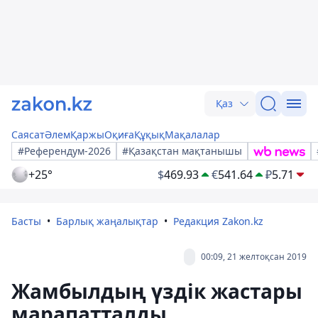
Қаз
Саясат
Әлем
Қаржы
Оқиға
Құқық
Мақалалар
#Референдум-2026
#Қазақстан мақтанышы
+25°
$
469.93
€
541.64
₽
5.71
Басты
Барлық жаңалықтар
Редакция Zakon.kz
00:09, 21 желтоқсан 2019
Жамбылдың үздік жастары
марапатталды