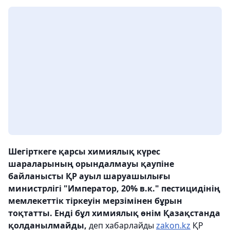
Шегірткеге қарсы химиялық күрес
шараларының орындалмауы қаупіне
байланысты ҚР ауыл шаруашылығы
министрлігі "Император, 20% в.к." пестицидінің
мемлекеттік тіркеуін мерзімінен бұрын
тоқтатты. Енді бұл химиялық өнім Қазақстанда
қолданылмайды,
деп хабарлайды
zakon.kz
ҚР