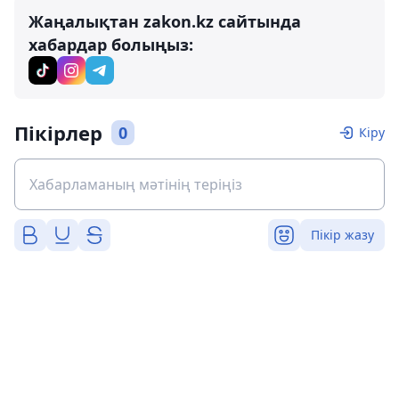
Жаңалықтан zakon.kz сайтында
хабардар болыңыз:
Пікірлер
0
Кіру
Пікір жазу