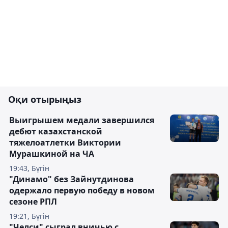
Оқи отырыңыз
Выигрышем медали завершился
дебют казахстанской
тяжелоатлетки Виктории
Мурашкиной на ЧА
19:43, Бүгін
"Динамо" без Зайнутдинова
одержало первую победу в новом
сезоне РПЛ
19:21, Бүгін
"Челси" сыграл вничью с