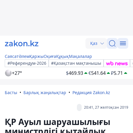
Қаз
Саясат
Әлем
Қаржы
Оқиға
Құқық
Мақалалар
#Референдум-2026
#Қазақстан мақтанышы
+27°
$
469.93
€
541.64
₽
5.71
Басты
Барлық жаңалықтар
Редакция Zakon.kz
20:41, 27 желтоқсан 2019
ҚР Ауыл шаруашылығы
министрлігі қытайлық