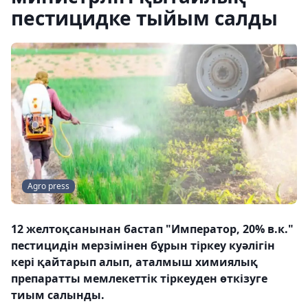
пестицидке тыйым салды
Agro press
12 желтоқсанынан бастап "Император, 20% в.к."
пестицидін мерзімінен бұрын тіркеу куәлігін
кері қайтарып алып, аталмыш химиялық
препаратты мемлекеттік тіркеуден өткізуге
тиым салынды.