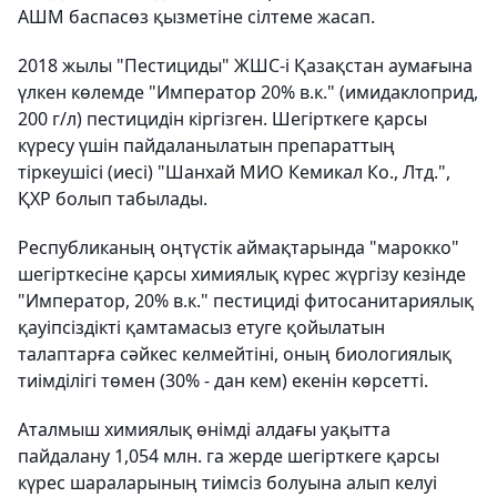
АШМ баспасөз қызметіне сілтеме жасап.
2018 жылы "Пестициды" ЖШС-і Қазақстан аумағына
үлкен көлемде "Император 20% в.к." (имидаклоприд,
200 г/л) пестицидін кіргізген. Шегірткеге қарсы
күресу үшін пайдаланылатын препараттың
тіркеушісі (иесі) "Шанхай МИО Кемикал Ко., Лтд.",
ҚХР болып табылады.
Республиканың оңтүстік аймақтарында "марокко"
шегірткесіне қарсы химиялық күрес жүргізу кезінде
"Император, 20% в.к." пестициді фитосанитариялық
қауіпсіздікті қамтамасыз етуге қойылатын
талаптарға сәйкес келмейтіні, оның биологиялық
тиімділігі төмен (30% - дан кем) екенін көрсетті.
Аталмыш химиялық өнімді алдағы уақытта
пайдалану 1,054 млн. га жерде шегірткеге қарсы
күрес шараларының тиімсіз болуына алып келуі