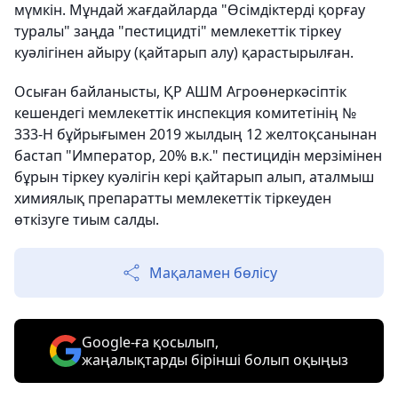
мүмкін. Мұндай жағдайларда "Өсімдіктерді қорғау
туралы" заңда "пестицидті" мемлекеттік тіркеу
куәлігінен айыру (қайтарып алу) қарастырылған.
Осыған байланысты, ҚР АШМ Агроөнеркәсіптік
кешендегі мемлекеттік инспекция комитетінің №
333-Н бұйрығымен 2019 жылдың 12 желтоқсанынан
бастап "Император, 20% в.к." пестицидін мерзімінен
бұрын тіркеу куәлігін кері қайтарып алып, аталмыш
химиялық препаратты мемлекеттік тіркеуден
өткізуге тиым салды.
Мақаламен бөлісу
Google-ға қосылып,
жаңалықтарды бірінші болып оқыңыз