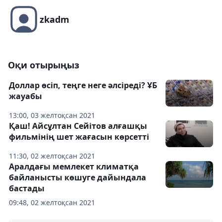
zkadm
Оқи отырыңыз
Доллар өсіп, теңге неге әлсіреді? ҰБ
жауабы
13:00, 03 желтоқсан 2021
Қаш! Айсұлтан Сейітов алғашқы
фильмінің шет жағасын көрсетті
11:30, 02 желтоқсан 2021
Аралдағы мемлекет климатқа
байланысты көшуге дайындала
бастады
09:48, 02 желтоқсан 2021