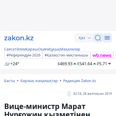
Қаз
Саясат
Әлем
Қаржы
Оқиға
Құқық
Мақалалар
#Референдум-2026
#Қазақстан мақтанышы
+24°
$
469.93
€
541.64
₽
5.71
Басты
Барлық жаңалықтар
Редакция Zakon.kz
02:18, 28 желтоқсан 2019
Вице-министр Марат
Нұрғожин қызметінен