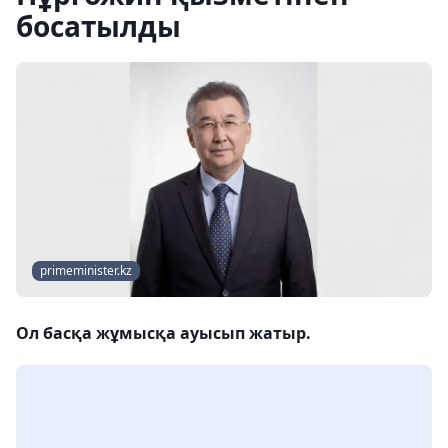
босатылды
primeminister.kz
Ол басқа жұмысқа ауысып жатыр.