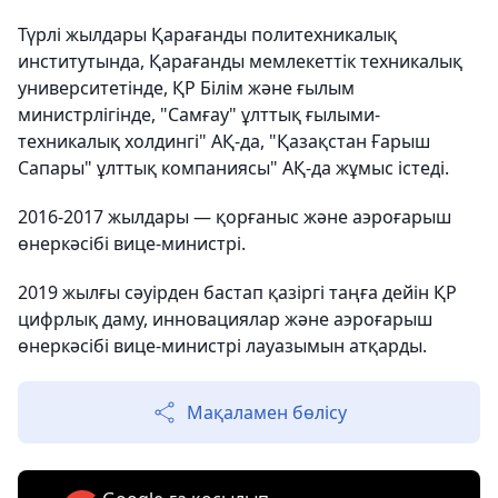
Түрлі жылдары Қарағанды политехникалық
институтында, Қарағанды мемлекеттік техникалық
университетінде, ҚР Білім және ғылым
министрлігінде, "Самғау" ұлттық ғылыми-
техникалық холдингі" АҚ-да, "Қазақстан Ғарыш
Сапары" ұлттық компаниясы" АҚ-да жұмыс істеді.
2016-2017 жылдары — қорғаныс және аэроғарыш
өнеркәсібі вице-министрі.
2019 жылғы сәуірден бастап қазіргі таңға дейін ҚР
цифрлық даму, инновациялар және аэроғарыш
өнеркәсібі вице-министрі лауазымын атқарды.
Мақаламен бөлісу