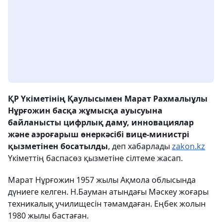
ҚР Үкіметінің Қаулысымен Марат Рахмалыұлы
Нұрғожин басқа жұмысқа ауысуына
байланысты цифрлық даму, инновациялар
және аэроғарыш өнеркәсібі вице-министрі
қызметінен босатылды
, деп хабарлады
zakon.kz
Үкіметтің баспасөз қызметіне сілтеме жасап.
Марат Нұрғожин 1957 жылы Ақмола облысында
дүниеге келген. Н.Бауман атындағы Мәскеу жоғары
техникалық училищесін тәмамдаған. Еңбек жолын
1980 жылы бастаған.