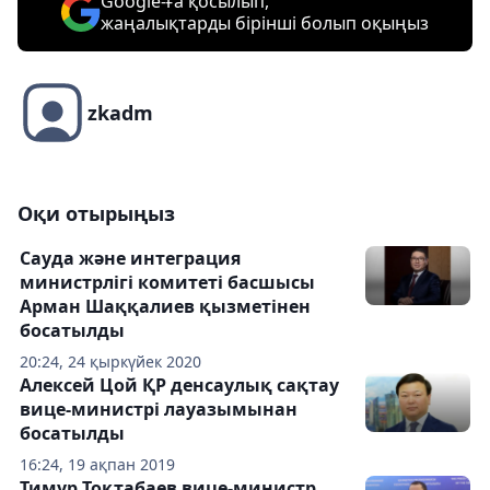
Google-ға қосылып,
жаңалықтарды бірінші болып оқыңыз
zkadm
Оқи отырыңыз
Сауда және интеграция
министрлігі комитеті басшысы
Арман Шаққалиев қызметінен
босатылды
20:24, 24 қыркүйек 2020
Алексей Цой ҚР денсаулық сақтау
вице-министрі лауазымынан
босатылды
16:24, 19 ақпан 2019
Тимур Тоқтабаев вице-министр