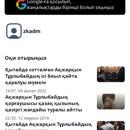
Google-ға қосылып,
жаңалықтарды бірінші болып оқыңыз
zkadm
Оқи отырыңыз
Қытайда сотталған Ақжарқын
Тұрлыбайдың ісі биыл қайта
қаралуы мүмкін
16:07, 04 ақпан 2022
Ақжарқын Тұрлыбайдың
қорғаушысы қазақ қызының
қазіргі жағдайы туралы айтты
22:35, 12 наурыз 2018
Қытайда Ақжарқын Тұрлыбайдың