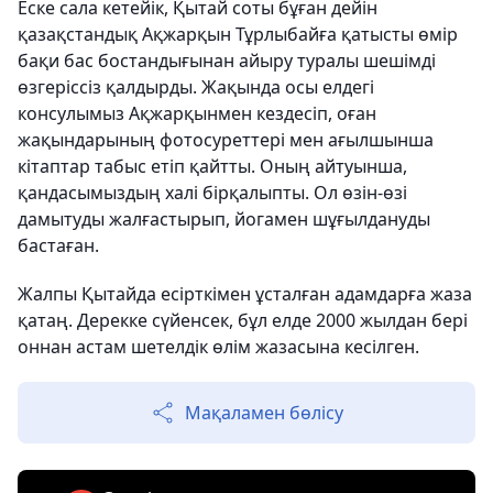
Еске сала кетейік, Қытай соты бұған дейін
қазақстандық Ақжарқын Тұрлыбайға қатысты өмір
бақи бас бостандығынан айыру туралы шешімді
өзгеріссіз қалдырды. Жақында осы елдегі
консулымыз Ақжарқынмен кездесіп, оған
жақындарының фотосуреттері мен ағылшынша
кітаптар табыс етіп қайтты. Оның айтуынша,
қандасымыздың халі бірқалыпты. Ол өзін-өзі
дамытуды жалғастырып, йогамен шұғылдануды
бастаған.
Жалпы Қытайда есірткімен ұсталған адамдарға жаза
қатаң. Дерекке сүйенсек, бұл елде 2000 жылдан бері
оннан астам шетелдік өлім жазасына кесілген.
Мақаламен бөлісу