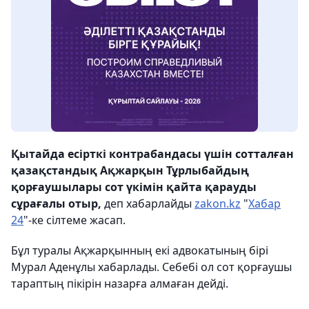
Қытайда есірткі контрабандасы үшін сотталған
қазақстандық Ақжарқын Тұрлыбайдың
қорғаушылары сот үкімін қайта қарауды
сұрағалы отыр,
деп хабарлайды
zakon.kz
"
Хабар
24
"-ке сілтеме жасап.
Бұл туралы Ақжарқынның екі адвокатының бірі
Мурал Аденұлы хабарлады. Себебі ол сот қорғаушы
тараптың пікірін назарға алмаған дейді.