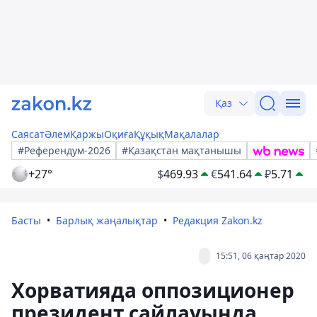
Қаз
Саясат
Әлем
Қаржы
Оқиға
Құқық
Мақалалар
#Референдум-2026
#Қазақстан мақтанышы
+27°
$
469.93
€
541.64
₽
5.71
Басты
Барлық жаңалықтар
Редакция Zakon.kz
15:51, 06 қаңтар 2020
Хорватияда оппозиционер
президент сайлауында