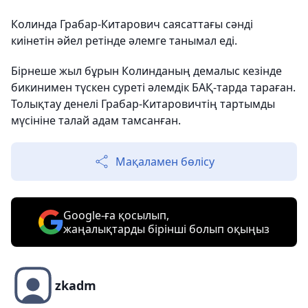
Колинда Грабар-Китарович саясаттағы сәнді
киінетін әйел ретінде әлемге танымал еді.
Бірнеше жыл бұрын Колинданың демалыс кезінде
бикинимен түскен суреті әлемдік БАҚ-тарда тараған.
Толықтау денелі Грабар-Китаровичтің тартымды
мүсініне талай адам тамсанған.
Мақаламен бөлісу
Google-ға қосылып,
жаңалықтарды бірінші болып оқыңыз
zkadm