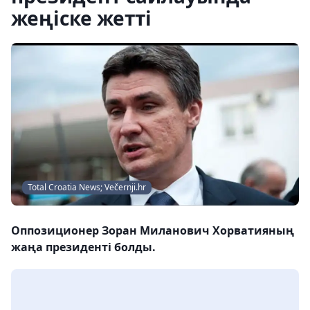
жеңіске жетті
Total Croatia News; Večernji.hr
Оппозиционер Зоран Миланович Хорватияның
жаңа президенті болды.