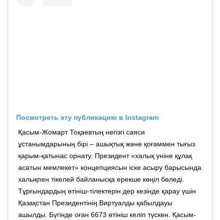
Посмотреть эту публикацию в Instagram
Қасым-Жомарт Тоқаевтың негізгі саяси
ұстанымдарының бірі – ашықтық және қоғаммен тығыз
қарым-қатынас орнату. Президент «халық үніне құлақ
асатын мемлекет» концепциясын іске асыру барысында
халықпен тікелей байланысқа ерекше көңіл бөледі.
Тұрғындардың өтініш-тілектерін дер кезінде қарау үшін
Қазақстан Президентінің Виртуалды қабылдауы
ашылды. Бүгінде оған 6673 өтініш келіп түскен. Қасым-