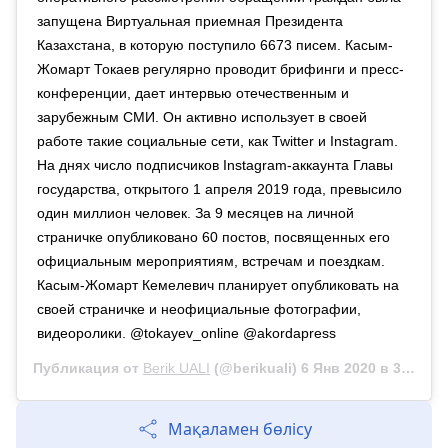
запущена Виртуальная приемная Президента
Казахстана, в которую поступило 6673 писем. Касым-
Жомарт Токаев регулярно проводит брифинги и пресс-
конференции, дает интервью отечественным и
зарубежным СМИ. Он активно использует в своей
работе такие социальные сети, как Twitter и Instagram.
На днях число подписчиков Instagram-аккаунта Главы
государства, открытого 1 апреля 2019 года, превысило
один миллион человек. За 9 месяцев на личной
страничке опубликовано 60 постов, посвященных его
официальным мероприятиям, встречам и поездкам.
Касым-Жомарт Кемелевич планирует опубликовать на
своей страничке и неофициальные фотографии,
видеоролики. @tokayev_online @akordapress
Публикация от
Berik UALI
(@berikuali)
6 Янв 2020 в 3:37 PST
Мақаламен бөлісу