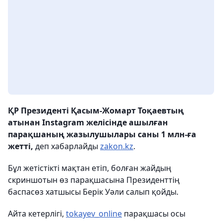
ҚР Президенті Қасым-Жомарт Тоқаевтың
атынан Instagram желісінде ашылған
парақшаның жазылушылары саны 1 млн-ға
жетті,
деп хабарлайды
zakon.kz
.
Бұл жетістікті мақтан етіп, болған жайдың
скриншотын өз парақшасына Президенттің
баспасөз хатшысы Берік Уәли салып қойды.
Айта кетерлігі,
tokayev_online
парақшасы осы