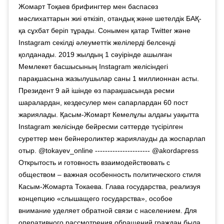
Жомарт Тоқаев брифингтер мен баспасөз
мәслихаттарын жиі өткізіп, отандық және шетелдік БАҚ-
қа сұхбат беріп тұрады. Сонымен қатар Twitter және
Instagram секілді әлеуметтік желілерді белсенді
қолданады. 2019 жылдың 1 сәуірінде ашылған
Мемлекет басшысының Instagram желісіндегі
парақшасына жазылушылар саны 1 миллионнан асты.
Президент 9 ай ішінде өз парақшасында ресми
шаралардан, кездесулер мен сапарлардан 60 пост
жариялады. Қасым-Жомарт Кемелұлы алдағы уақытта
Instagram желісінде бейресми сәттерде түсірілген
суреттер мен бейнероликтер жариялауды да жоспарлап
отыр. @tokayev_online ---------------------- @akordapress
Открытость и готовность взаимодействовать с
обществом – важная особенность политического стиля
Касым-Жомарта Токаева. Глава государства, реализуя
концепцию «слышащего государства», особое
внимание уделяет обратной связи с населением. Для
оперативного рассмотрения обращений граждан была