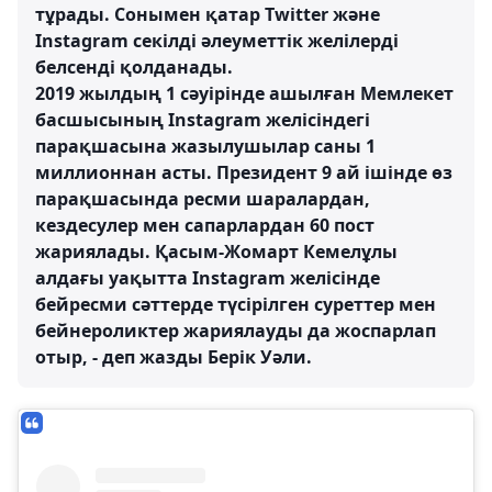
тұрады. Сонымен қатар Twitter және
Instagram секілді әлеуметтік желілерді
белсенді қолданады.
2019 жылдың 1 сәуірінде ашылған Мемлекет
басшысының Instagram желісіндегі
парақшасына жазылушылар саны 1
миллионнан асты. Президент 9 ай ішінде өз
парақшасында ресми шаралардан,
кездесулер мен сапарлардан 60 пост
жариялады. Қасым-Жомарт Кемелұлы
алдағы уақытта Instagram желісінде
бейресми сәттерде түсірілген суреттер мен
бейнероликтер жариялауды да жоспарлап
отыр, - деп жазды Берік Уәли.