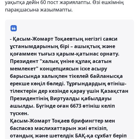
уақытқа дейін 60 пост жариялапты. Өзі ешкімнің
парақшасына жазылмапты.
- Қасым-Жомарт Тоқаевтың негізгі саяси
ұстанымдарының бірі – ашықтық және
қоғаммен тығыз қарым-қатынас орнату.
Президент "халық үніне құлақ асатын
мемлекет" концепциясын іске асыру
барысында халықпен тікелей байланысқа
ерекше көңіл бөледі. Тұрғындардың өтініш-
тілектерін дер кезінде қарау үшін Қазақстан
Президентінің Виртуалды қабылдауы
ашылды. Бүгінде оған 6673 өтініш келіп
түскен.
Қасым-Жомарт Тоқаев брифингтер мен
баспасөз мәслихаттарын жиі өткізіп,
отандық және шетелдік БАҚ-қа сұхбат беріп