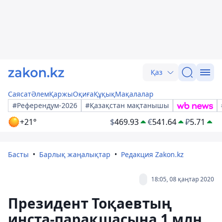
Қаз
Саясат
Әлем
Қаржы
Оқиға
Құқық
Мақалалар
#Референдум-2026
#Қазақстан мақтанышы
+21°
$
469.93
€
541.64
₽
5.71
Басты
Барлық жаңалықтар
Редакция Zakon.kz
18:05, 08 қаңтар 2020
Президент Тоқаевтың
инста-парақшасына 1 млн