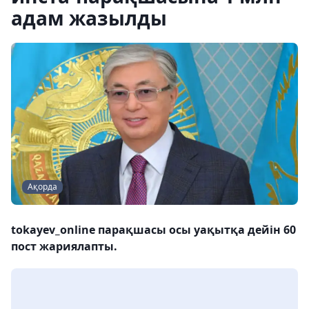
адам жазылды
Ақорда
tokayev_online парақшасы осы уақытқа дейін 60
пост жариялапты.