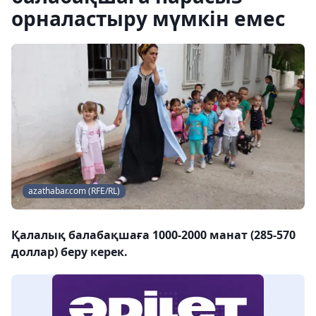
орналастыру мүмкін емес
azathabar.com (RFE/RL)
Қалалық балабақшаға 1000-2000 манат (285-570
доллар) беру керек.