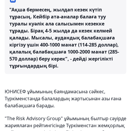
"Ақша бермесең, жылдап кезек күтіп
тұрасың. Кейбір ата-аналар балаға туу
туралы куәлік ала салысымен кезекке
тұрады. Бірақ 4-5 жылда да кезек келмей
қалады. Мысалы, аудандық балабақшаға
кіргізу үшін 400-1000 манат (114-285 доллар),
қалалық балабақшаға 1000-2000 манат (285-
570 доллар) беру керек", - дейді жергілікті
тұрғындардың бірі.
ЮНИСЕФ ұйымының баяндамасына сәйкес,
Түркіменстанда балалардың жартысынан азы ғана
балабақшаға барады.
"The Risk Advisory Group" ұйымының былтыр сәуірде
жариялаған рейтингісінде Түркіменстан жемқорлық