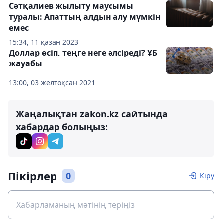
Сәтқалиев жылыту маусымы
туралы: Апаттың алдын алу мүмкін
емес
15:34, 11 қазан 2023
Доллар өсіп, теңге неге әлсіреді? ҰБ
жауабы
13:00, 03 желтоқсан 2021
Жаңалықтан zakon.kz сайтында
хабардар болыңыз:
Пікірлер
0
Кіру