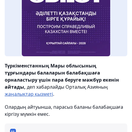
Түркіменстанның Мары облысының
тұрғындары балаларын балабақшаға
орналастыру үшін пара беруге мәжбүр екенін
айтады,
деп хабарлайды Орталық Азияның
жаңалықтар қызметі
.
Олардың айтуынша, парасыз баланы балабақшаға
кіргізу мүмкін емес.