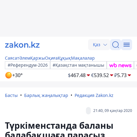
Қаз
Саясат
Әлем
Қаржы
Оқиға
Құқық
Мақалалар
#Референдум-2026
#Қазақстан мақтанышы
+30°
$
467.48
€
539.52
₽
5.73
Басты
Барлық жаңалықтар
Редакция Zakon.kz
21:40, 09 қаңтар 2020
Түркіменстанда баланы
балабақшаға парасыз