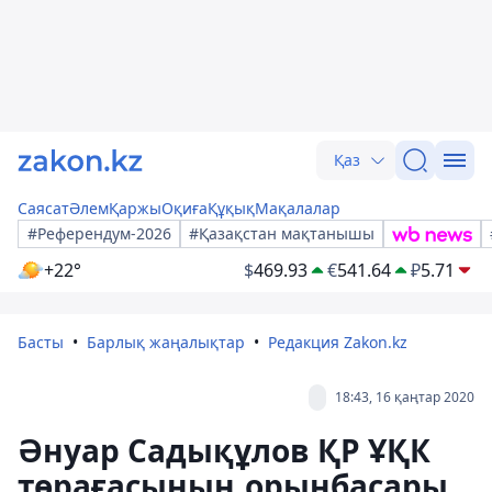
Қаз
Саясат
Әлем
Қаржы
Оқиға
Құқық
Мақалалар
#Референдум-2026
#Қазақстан мақтанышы
+22°
$
469.93
€
541.64
₽
5.71
Басты
Барлық жаңалықтар
Редакция Zakon.kz
18:43, 16 қаңтар 2020
Әнуар Садықұлов ҚР ҰҚК
төрағасының орынбасары