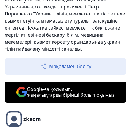
Украинаның сол кездегі президенті Петр
Порошенко "Украин тілінің мемлекетттік тіл ретінде
қызмет етуін қамтамасыз ету туралы" заң күшіне
енген еді. Құжатқа сәйкес, мемлекеттік билік және
жергілікті өзін-өзі басқару, білім, медицина
мекемелері, қызмет көрсету орындарында украин
тілін пайдалану міндетті саналды.
Мақаламен бөлісу
Google-ға қосылып,
жаңалықтарды бірінші болып оқыңыз
zkadm