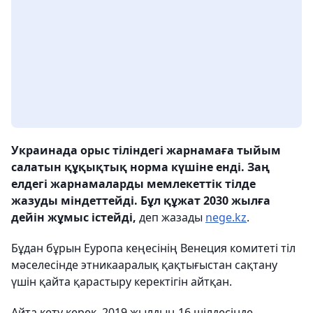
Украинада орыс тіліндегі жарнамаға тыйым
салатын құқықтық норма күшіне енді. Заң
елдегі жарнамаларды мемлекеттік тілде
жазуды міндеттейді. Бұл құжат 2030 жылға
дейін жұмыс істейді,
деп жазады
nege.kz
.
Бұдан бұрын Еуропа кеңесінің Венеция комитеті тіл
мәселесінде этникааралық қақтығыстан сақтану
үшін қайта қарастыру керектігін айтқан.
Айта кету керек, 2019 жылдың 16 шілдесінде