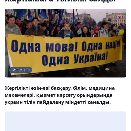
twitter.com
Жергілікті өзін-өзі басқару, білім, медицина
мекемелері, қызмет көрсету орындарында
украин тілін пайдалану міндетті саналды.