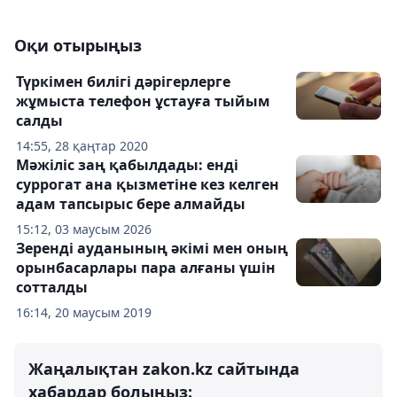
Оқи отырыңыз
Түркімен билігі дәрігерлерге
жұмыста телефон ұстауға тыйым
салды
14:55, 28 қаңтар 2020
Мәжіліс заң қабылдады: енді
суррогат ана қызметіне кез келген
адам тапсырыс бере алмайды
15:12, 03 маусым 2026
Зеренді ауданының әкімі мен оның
орынбасарлары пара алғаны үшін
сотталды
16:14, 20 маусым 2019
Жаңалықтан zakon.kz сайтында
хабардар болыңыз: