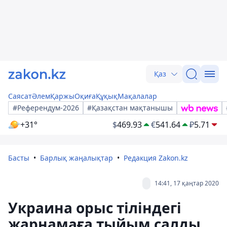
Қаз
Саясат
Әлем
Қаржы
Оқиға
Құқық
Мақалалар
#Референдум-2026
#Қазақстан мақтанышы
+31°
$
469.93
€
541.64
₽
5.71
Басты
Барлық жаңалықтар
Редакция Zakon.kz
14:41, 17 қаңтар 2020
Украина орыс тіліндегі
жарнамаға тыйым салды