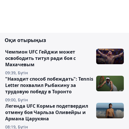
Оқи отырыңыз
Чемпион UFC Гейджи может
освободить титул ради боя с
Махачевым
09:39, Бүгін
"Находит способ побеждать": Tennis
Letter похвалил Рыбакину за
трудовую победу в Торонто
09:00, Бүгін
Легенда UFC Кормье подетвердил
отмену боя Чарльза Оливейры и
Армана Царукяна
08:19, Бүгін