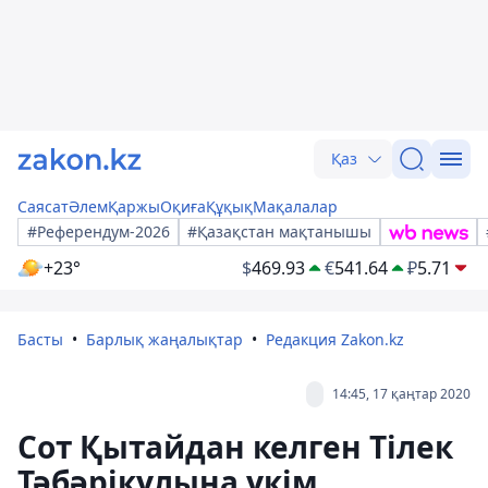
Қаз
Саясат
Әлем
Қаржы
Оқиға
Құқық
Мақалалар
#Референдум-2026
#Қазақстан мақтанышы
+23°
$
469.93
€
541.64
₽
5.71
Басты
Барлық жаңалықтар
Редакция Zakon.kz
14:45, 17 қаңтар 2020
Сот Қытайдан келген Тілек
Тәбәрікұлына үкім