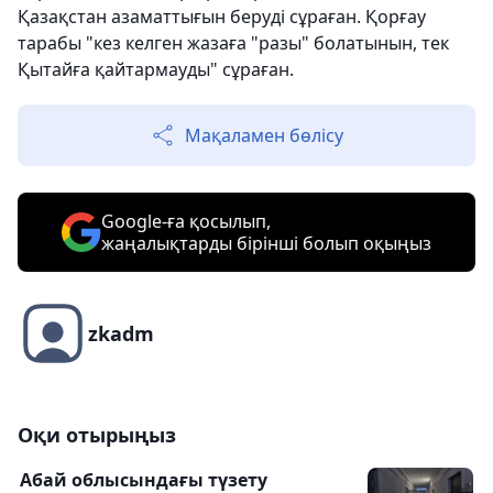
Қазақстан азаматтығын беруді сұраған. Қорғау
тарабы "кез келген жазаға "разы" болатынын, тек
Қытайға қайтармауды" сұраған.
Мақаламен бөлісу
Google-ға қосылып,
жаңалықтарды бірінші болып оқыңыз
zkadm
Оқи отырыңыз
Абай облысындағы түзету