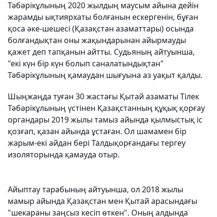
Тәбәрікұлының 2020 жылдың маусым айына дейін
жарамды ықтиярхаты болғанын ескергенін, бұған
қоса әке-шешесі (Қазақстан азаматтары) осында
болғандықтан оны жақындарынан айырмауды
қажет деп тапқанын айтты. Судьяның айтуынша,
"екі күн бір күн болып саналатындықтан"
Тәбәрікұлының қамаудан шығуына аз уақыт қалды.
Шыңжаңда туған 30 жастағы Қытай азаматы Тілек
Тәбәрікұлының үстінен Қазақстанның құқық қорғау
органдары 2019 жылы тамыз айында қылмыстық іс
қозғап, қазан айында ұстаған. Ол шамамен бір
жарым-екі айдан бері Талдықорғандағы тергеу
изоляторында қамауда отыр.
Айыптау тарабының айтуынша, ол 2018 жылы
мамыр айында Қазақстан мен Қытай арасындағы
"шекараны заңсыз кесіп өткен". Оның алдында