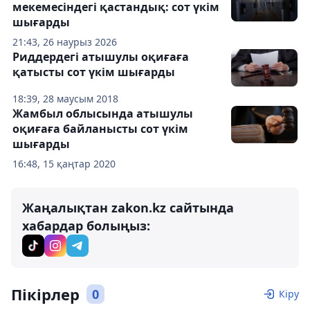
мекемесіндегі қастандық: сот үкім
шығарды
21:43, 26 наурыз 2026
Риддердегі атышулы оқиғаға
қатысты сот үкім шығарды
18:39, 28 маусым 2018
Жамбыл облысында атышулы
оқиғаға байланысты сот үкім
шығарды
16:48, 15 қаңтар 2020
Жаңалықтан zakon.kz сайтында
хабардар болыңыз:
Пікірлер
0
Кіру