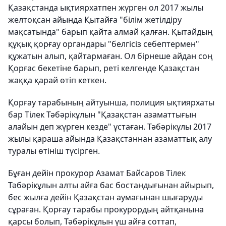
Қазақстанда ықтиярхатпен жүрген ол 2017 жылы
желтоқсан айында Қытайға "білім жетілдіру
мақсатында" барып қайта алмай қалған. Қытайдың
құқық қорғау органдары "белгісіз себептермен"
құжатын алып, қайтармаған. Ол бірнеше айдан соң
Қорғас бекетіне барып, реті келгенде Қазақстан
жаққа қарай өтіп кеткен.
Қорғау тарабының айтуынша, полиция ықтиярхаты
бар Тілек Тәбәрікұлын "Қазақстан азаматтығын
алайын деп жүрген кезде" ұстаған. Тәбәрікұлы 2017
жылы қараша айында Қазақстаннан азаматтық алу
туралы өтініш түсірген.
Бұған дейін прокурор Азамат Байсаров Тілек
Тәбәрікұлын алты айға бас бостандығынан айырып,
бес жылға дейін Қазақстан аумағынан шығаруды
сұраған. Қорғау тарабы прокурордың айтқанына
қарсы болып, Тәбәрікұлын үш айға соттап,