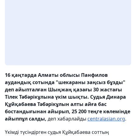
16 қаңтарда Алматы облысы Панфилов
аудандық сотында "шекараны заңсыз бұзды"
деп айыпталған Шыңжаң қазағы 30 жастағы
Тілек Тәбәрікұлына үкім шықты. Судья Динара
Құйқабаева Тәбәрікұлын алты айға бас
бостандығынан айырып, 25 200 теңге көлемінде
айыппұл салды,
деп хабарлайды
centralasian.org
.
Үкімді түсіндірген судья Құйқабаева соттың