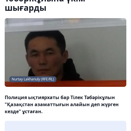
шығарды
Nurtay Lakhanuly (RFE/RL)
Полиция ықтиярхаты бар Тілек Тәбәрікұлын
"Қазақстан азаматтығын алайын деп жүрген
кезде" ұстаған.