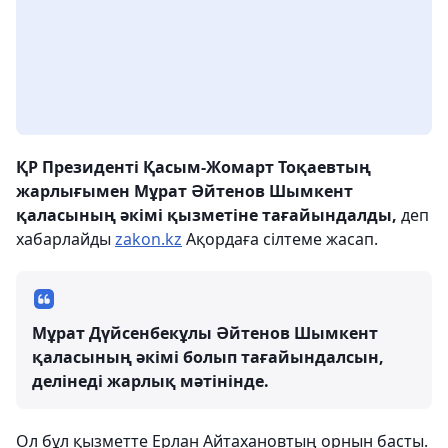
ҚР Президенті Қасым-Жомарт Тоқаевтың
жарлығымен Мұрат Әйтенов Шымкент
қаласының әкімі қызметіне тағайындалды,
деп
хабарлайды
zakon.kz
Ақордаға сілтеме жасап.
Мұрат Дүйсенбекұлы Әйтенов Шымкент
қаласының әкімі болып тағайындалсын,
делінеді жарлық мәтінінде.
Ол бұл қызметте Ерлан Айтахановтың орнын басты.