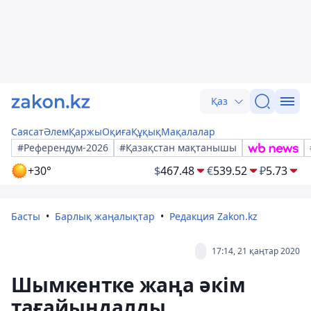
Қаз
Саясат
Әлем
Қаржы
Оқиға
Құқық
Мақалалар
#Референдум-2026
#Қазақстан мақтанышы
+30°
$
467.48
€
539.52
₽
5.73
Басты
Барлық жаңалықтар
Редакция Zakon.kz
17:14, 21 қаңтар 2020
Шымкентке жаңа әкім
тағайындалды