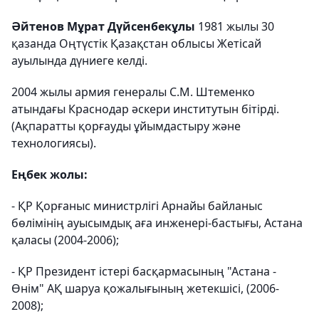
Әйтенов Мұрат Дүйсенбекұлы
1981 жылы 30
қазанда Оңтүстік Қазақстан облысы Жетісай
ауылында дүниеге келді.
2004 жылы армия генералы С.М. Штеменко
атындағы Краснодар әскери институтын бітірді.
(Ақпаратты қорғауды ұйымдастыру және
технологиясы).
Еңбек жолы:
- ҚР Қорғаныс министрлігі Арнайы байланыс
бөлімінің ауысымдық аға инженері-бастығы, Астана
қаласы (2004-2006);
- ҚР Президент істері басқармасының "Астана -
Өнім" АҚ шаруа қожалығының жетекшісі, (2006-
2008);