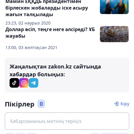
Мамин ЕҚҚДБ президентімен
бірлескен жобаларды іске асыру
жағын талқылады
23:23, 02 наурыз 2020
Доллар өсіп, теңге неге әлсіреді? ҰБ
жауабы
13:00, 03 желтоқсан 2021
Жаңалықтан zakon.kz сайтында
хабардар болыңыз:
Пікірлер
0
Кіру