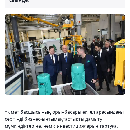
сөзінде.
Үкімет басшысының орынбасары екі ел арасындағы
серпінді бизнес-ынтымақтастықты дамыту
мүмкіндіктеріне, неміс инвестицияларын тартуға,