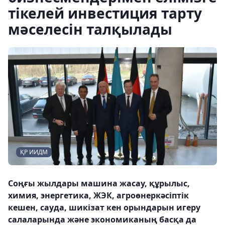
тікелей инвестиция тарту
мәселесін талқылады
ҚР ИИДМ
Соңғы жылдары машина жасау, құрылыс,
химия, энергетика, ЖЭК, агроөнеркәсіптік
кешен, сауда, шикізат кен орындарын игеру
салаларында және экономиканың басқа да