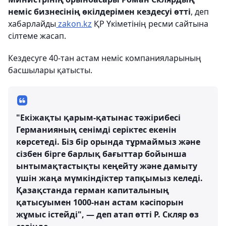
неміс бизнесінің өкілдерімен кездесуі өтті
, деп
хабарлайды
zakon.kz
ҚР Үкіметінің ресми сайтына
сілтеме жасап.
Кездесуге 40-тан астам неміс компанияларының
басшылары қатысты.
"Екіжақты қарым-қатынас тәжірибесі
Германияның сенімді серіктес екенін
көрсетеді. Біз бір орында тұрмаймыз және
сізбен бірге барлық бағыттар бойынша
ынтымақтастықты кеңейту және дамыту
үшін жаңа мүмкіндіктер тапқымыз келеді.
Қазақстанда герман капиталының
қатысуымен 1000-нан астам кәсіпорын
жұмыс істейді", — деп атап өтті Р. Скляр өз