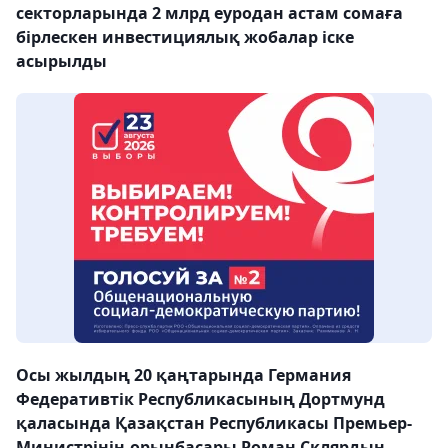
секторларында 2 млрд еуродан астам сомаға
бірлескен инвестициялық жобалар іске
асырылды
Осы жылдың 20 қаңтарында Германия
Федеративтік Республикасының Дортмунд
қаласында Қазақстан Республикасы Премьер-
Министрінің орынбасары Роман Склярдың