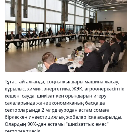
Тұтастай алғанда, соңғы жылдары машина жасау,
құрылыс, химия, энергетика, ЖЭК, агроөнеркәсіптік
кешен, сауда, шикізат кен орындарын игеру
салаларында және экономиканың басқа да
секторларында 2 млрд еуродан астам сомаға
бірлескен инвестициялық жобалар іске асырылды.
Олардың 90%-дан астамы "шикізаттық емес"
секторға тиесілі.