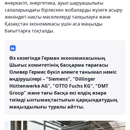
өнеркәсіп, энергетика, ауыл шаруашылығы
салаларындағы бірлескен жобаларды жүзеге асыру
жөніндегі нақты мәселелерді талқылауға және
Қазақстан экономикасы үшін аса маңызды
бағыттарға тоқталды.
Өз кезегінде Герман экономикасының
Шығыс комитетінің басқарма төрағасы
Оливер Гермес бүкіл әлемге танымал неміс
өндірушілері – "Siemens", "Dillinger
Hüttenwerke AG", "OTTO Fuchs KG", "DMT
Group" және тағы басқа екі елдің өзара
тиімді ынтымақтастығын қарқындатудың
маңыздылығы туралы айтты.