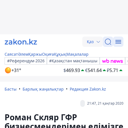
Қаз
Саясат
Әлем
Қаржы
Оқиға
Құқық
Мақалалар
#Референдум-2026
#Қазақстан мақтанышы
+31°
$
469.93
€
541.64
₽
5.71
Басты
Барлық жаңалықтар
Редакция Zakon.kz
21:47, 21 қаңтар 2020
Роман Скляр ГФР
бизнесмендерімен елімізге