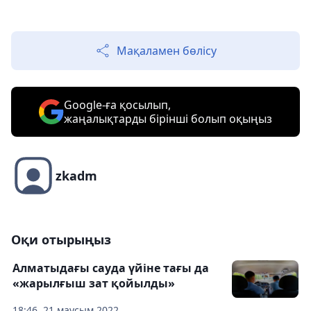
Мақаламен бөлісу
Google-ға қосылып,
жаңалықтарды бірінші болып оқыңыз
zkadm
Оқи отырыңыз
Алматыдағы сауда үйіне тағы да
«жарылғыш зат қойылды»
18:46, 21 маусым 2022