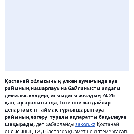
Қостанай облысының үлкен аумағында ауа
райының нашарлауына байланысты алдағы
демалыс күндері, ағымдағы жылдың 24-26
қаңтар аралығында, Төтенше жағдайлар
департаменті аймақ тұрғындарын ауа
райының өзгеруі туралы ақпаратты бақылауға
шақырады,
деп хабарлайды
zakon.kz
Қостанай
облысының ТЖД баспасөз қызметіне сілтеме жасап.