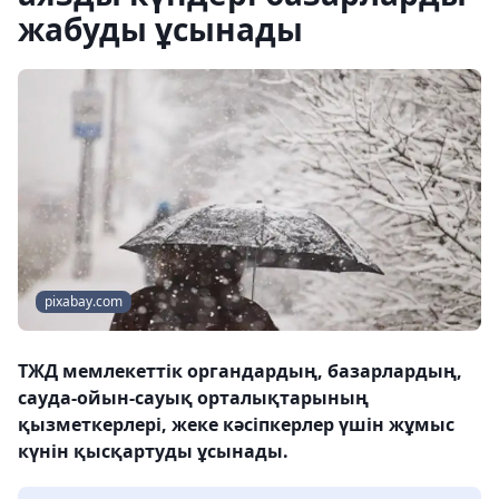
жабуды ұсынады
pixabay.com
ТЖД мемлекеттік органдардың, базарлардың,
сауда-ойын-сауық орталықтарының
қызметкерлері, жеке кәсіпкерлер үшін жұмыс
күнін қысқартуды ұсынады.