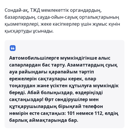
Сондай-ақ, ТЖД мемлекеттік органдардың,
базарлардың, сауда-ойын-сауық орталықтарының
қызметкерлері, жеке кәсіпкерлер үшін жұмыс күнін
қысқартуды ұсынады.
Автомобильшілерге мүмкіндігінше алыс
сапарлардан бас тарту. Азаматтардың суық
ауа райындағы қарапайым тәртіп
ережелерін сақтаулары керек, олар
тоңазудан және үсіктен құтылуға мүмкіндік
береді. Абай болыңыздар, өздеріңізді
сақтаңыздар! Өрт сөндірушілер мен
құтқарушылардың бірыңғай телефон
нөмірін есте сақтаңыз: 101 немесе 112, елдің
барлық аймақтарында бар.