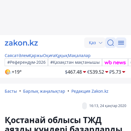
Қаз
Саясат
Әлем
Қаржы
Оқиға
Құқық
Мақалалар
#Референдум-2026
#Қазақстан мақтанышы
+19°
$
467.48
€
539.52
₽
5.73
Басты
Барлық жаңалықтар
Редакция Zakon.kz
16:13, 24 қаңтар 2020
Қостанай облысы ТЖД
аязды күндері базарларды