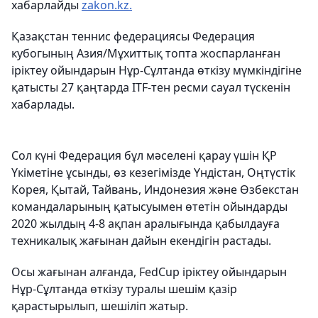
хабарлайды
zakon.kz.
Қазақстан теннис федерациясы Федерация
кубогының Азия/Мұхиттық топта жоспарланған
іріктеу ойындарын Нұр-Сұлтанда өткізу мүмкіндігіне
қатысты 27 қаңтарда ITF-тен ресми сауал түскенін
хабарлады.
Сол күні Федерация бұл мәселені қарау үшін ҚР
Үкіметіне ұсынды, өз кезегімізде Үндістан, Оңтүстік
Корея, Қытай, Тайвань, Индонезия және Өзбекстан
командаларының қатысуымен өтетін ойындарды
2020 жылдың 4-8 ақпан аралығында қабылдауға
техникалық жағынан дайын екендігін растады.
Осы жағынан алғанда, FedCup іріктеу ойындарын
Нұр-Сұлтанда өткізу туралы шешім қазір
қарастырылып, шешіліп жатыр.