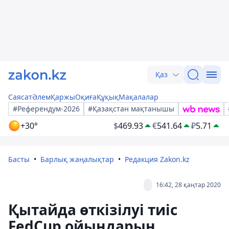
Қаз
Саясат
Әлем
Қаржы
Оқиға
Құқық
Мақалалар
#Референдум-2026
#Қазақстан мақтанышы
+30°
$
469.93
€
541.64
₽
5.71
Басты
Барлық жаңалықтар
Редакция Zakon.kz
16:42, 28 қаңтар 2020
Қытайда өткізілуі тиіс
FedCup ойындарын