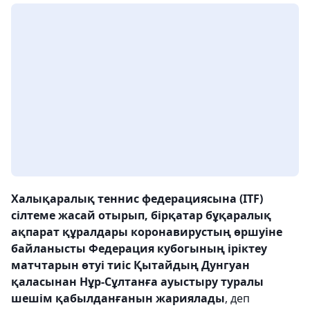
Халықаралық теннис федерациясына (ITF)
сілтеме жасай отырып, бірқатар бұқаралық
ақпарат құралдары коронавирустың өршуіне
байланысты Федерация кубогының іріктеу
матчтарын өтуі тиіс Қытайдың Дунгуан
қаласынан Нұр-Сұлтанға ауыстыру туралы
шешім қабылданғанын жариялады
, деп