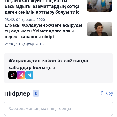
Тоқаев: Сот жүйесінің басты
басымдығы азаматтардың сотқа
деген сенімін арттыру болуы тиіс
23:42, 04 қараша 2020
Елбасы Жолдауын жүзеге асыруды
ең алдымен Үкімет қолға алуы
керек - сарапшы пікірі
21:06, 11 қаңтар 2018
Жаңалықтан zakon.kz сайтында
хабардар болыңыз:
Пікірлер
0
Кіру