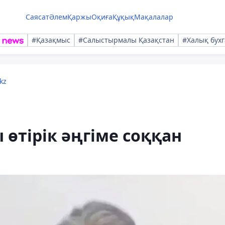
Саясат
Әлем
Қаржы
Оқиға
Құқық
Мақалалар
#Қазақмыс
#Салыстырмалы Қазақстан
#Халық бухг
kz
 өтірік әңгіме соққан