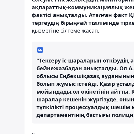
ақпараттық-коммуникациялық желі
фактісі анықталды. Аталған факт ҚР
тергеудің бірыңғай тізілімінде тірк
қызметіне сілтеме жасап.
"Тексеру іс-шараларын өткізудің
бейнежазбадан анықталды. Ол А. 
облысы Еңбекшіқазақ ауданының 
болып жұмыс істейді. Қазір ұста
мойындады,ол өкінетінін айтты. 
шаралар кешенін жүргізуде, оны
түпкілікті процессуалдық шешім
департаментінің бастығы полиция