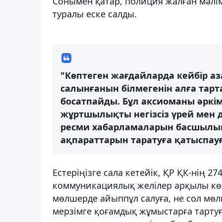
Сонымен қатар, полиция жалған мәлі
туралы еске салды.
"Көптеген жағдайларда кейбір а
салынғанын білмегенін алға тарт
босатпайды. Бұл аксиоманы әркім
жұртшылықты негізсіз үрей мен д
ресми хабарламаларын басшылық
ақпараттарын таратуға қатыспауғ
Естеріңізге сала кетейік, ҚР ҚК-нің 2
коммуникациялық желілер арқылы көрі
мөлшерде айыппұл салуға, не сол мөлш
мерзімге қоғамдық жұмыстарға тартуға