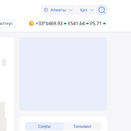
Алматы
Қаз
+33°
$
469.93
€
541.64
₽
5.71
алтері
Соңғы
Танымал