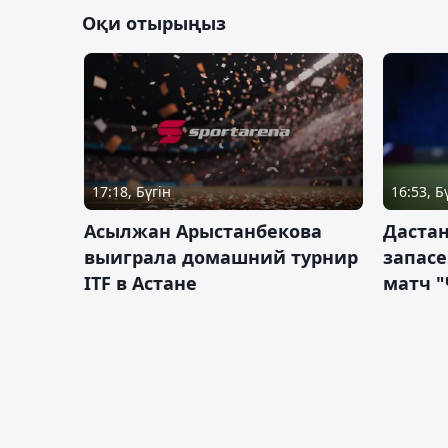
Оқи отырыңыз
17:18, Бүгін
16:53, Б
Асылжан Арыстанбекова
Дастан
выиграла домашний турнир
запас
ITF в Астане
матч "