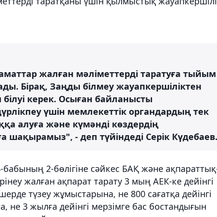
меттерді таратқаны үшін қылмыстық жауапкершіл
заматтар жалған мәліметтерді таратуға тыйым
ады. Бірақ, Заңды білмеу жауапкершіліктен
 білуі керек. Осыған байланысты
үрлікпеу үшін мемлекеттік органдардың тек
қа алуға және күмәнді көздердің
а шақырамыз", - деп түйіндеді Серік Күдебаев
74-бабының 2-бөлігіне сәйкес БАҚ және ақпараттық
неу жалған ақпарат тарату 3 мың АЕК-ке дейінгі
ерде түзеу жұмыстарына, не 800 сағатқа дейінгі
, не 3 жылға дейінгі мерзімге бас бостандығын