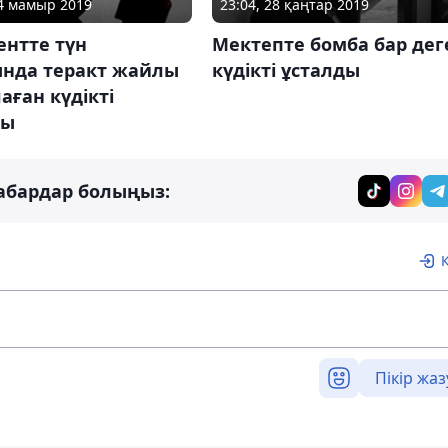
04 мамыр 2019
23:04, 28 қаңтар 2019
нтте түн
Мектепте бомба бар дег
ында теракт жайлы
күдікті ұсталды
аған күдікті
ды
абардар болыңыз:
Пікір жаз