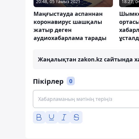
20:48, 05 тамыз 2021
18:27, 
Маңғыстауда аспаннан
Шымке
коронавирус шашқалы
ортас
жатыр деген
хабарл
аудиохабарлама тарады
ұстал
Жаңалықтан zakon.kz сайтында х
Пікірлер
0