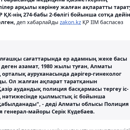
лер арқылы көрінеу жалған ақпаратты тарат
 ҚК-нің 274-бабы 2-бөлігі бойынша сотқа дейін
елген,
деп хабарлайды
zakon.kz
ҚР ІІМ баспасөз
 алғашқы сағаттарында ер адамның жеке басы
деген азамат, 1980 жылы туған, Алматы
орталық ауруханасында дәрігер-гинеколог
лды. Ол жалған ақпарат таратқанын
Қазір аудандық полиция басқармасы тергеу іс-
ң нәтижесінде қылмыстық іс бойынша
 қабылданады", - деді Алматы облысы Полиция
 генерал-майоры Серік Күдебаев.