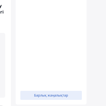
у
гі
Барлық жаңалықтар