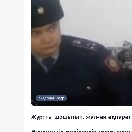
видеодан кадр
Жұртты шошытып, жалған ақпарат
Әлеуметтік желілердің мониторин