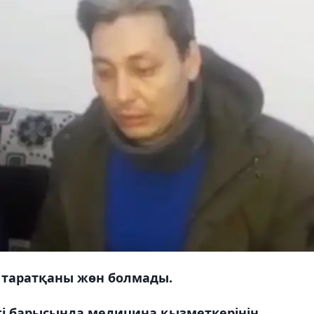
 таратқаны жөн болмады.
гі барысында медицина қызметкерінің