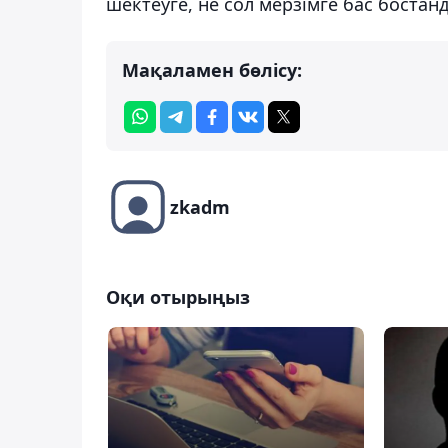
шектеуге, не сол мерзімге бас боста
Мақаламен бөлісу:
zkadm
Оқи отырыңыз