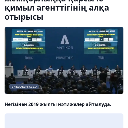
қимыл агенттігінің алқа
отырысы
видеодан кадр
Негізінен 2019 жылғы нәтижелер айтылуда.