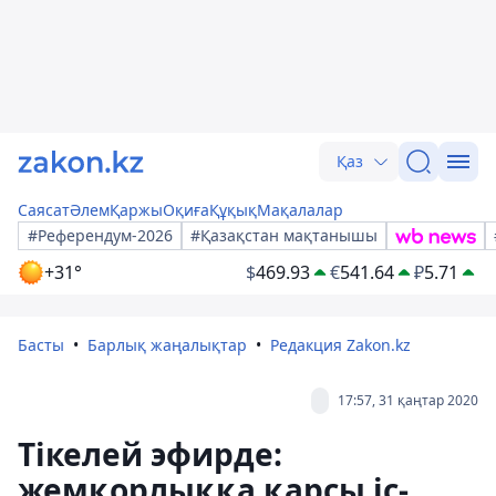
Қаз
Саясат
Әлем
Қаржы
Оқиға
Құқық
Мақалалар
#Референдум-2026
#Қазақстан мақтанышы
+31°
$
469.93
€
541.64
₽
5.71
Басты
Барлық жаңалықтар
Редакция Zakon.kz
17:57, 31 қаңтар 2020
Тікелей эфирде:
жемқорлыққа қарсы іс-