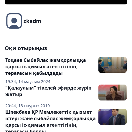
zkadm
Оқи отырыңыз
Тоқаев Сыбайлас жемқорлыққа
қарсы іс-қимыл агенттігінің
төрағасын қабылдады
19:34, 14 маусым 2024
"Қалаулым" тікелей эфирде жүріп
жатыр
20:44, 18 наурыз 2019
Шпекбаев ҚР Мемлекеттік қызмет
істері және сыбайлас жемқорлыққа
қарсы іс-қимыл агенттігінің
төрағасы болды