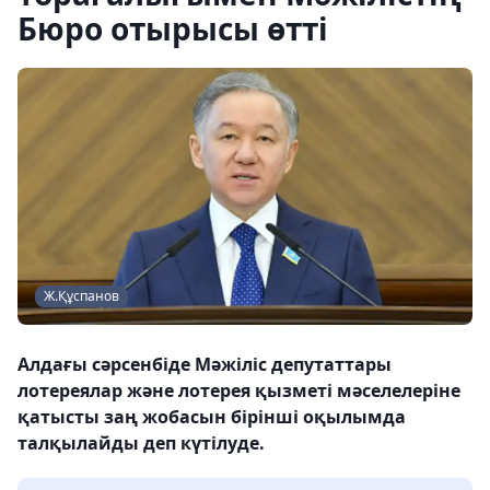
Бюро отырысы өтті
Ж.Құспанов
Алдағы сәрсенбіде Мәжіліс депутаттары
лотереялар және лотерея қызметі мәселелеріне
қатысты заң жобасын бірінші оқылымда
талқылайды деп күтілуде.