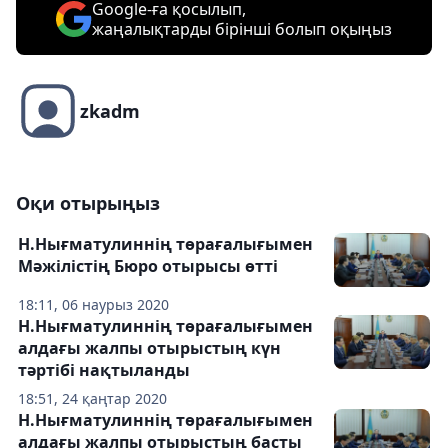
Google-ға қосылып,
жаңалықтарды бірінші болып оқыңыз
zkadm
Оқи отырыңыз
Н.Нығматулиннің төрағалығымен
Мәжілістің Бюро отырысы өтті
18:11, 06 наурыз 2020
Н.Нығматулиннің төрағалығымен
алдағы жалпы отырыстың күн
тәртібі нақтыланды
18:51, 24 қаңтар 2020
Н.Нығматулиннің төрағалығымен
алдағы жалпы отырыстың басты