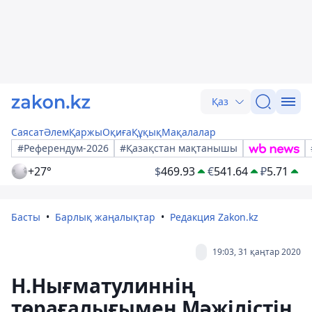
Қаз
Саясат
Әлем
Қаржы
Оқиға
Құқық
Мақалалар
#Референдум-2026
#Қазақстан мақтанышы
+27°
$
469.93
€
541.64
₽
5.71
Басты
Барлық жаңалықтар
Редакция Zakon.kz
19:03, 31 қаңтар 2020
Н.Нығматулиннің
төрағалығымен Мәжілістің