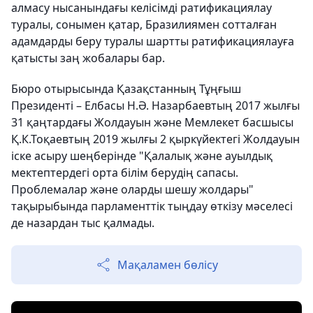
алмасу нысанындағы келісімді ратификациялау
туралы, сонымен қатар, Бразилиямен сотталған
адамдарды беру туралы шартты ратификациялауға
қатысты заң жобалары бар.
Бюро отырысында Қазақстанның Тұңғыш
Президенті – Елбасы Н.Ә. Назарбаевтың 2017 жылғы
31 қаңтардағы Жолдауын және Мемлекет басшысы
Қ.К.Тоқаевтың 2019 жылғы 2 қыркүйектегі Жолдауын
іске асыру шеңберінде "Қалалық және ауылдық
мектептердегі орта білім берудің сапасы.
Проблемалар және оларды шешу жолдары"
тақырыбында парламенттік тыңдау өткізу мәселесі
де назардан тыс қалмады.
Мақаламен бөлісу