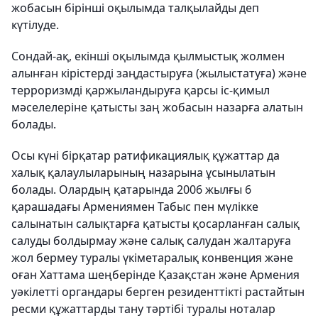
жобасын бірінші оқылымда талқылайды деп
күтілуде.
Сондай-ақ, екінші оқылымда қылмыстық жолмен
алынған кірістерді заңдастыруға (жылыстатуға) және
терроризмді қаржыландыруға қарсы іс-қимыл
мәселелеріне қатысты заң жобасын назарға алатын
болады.
Осы күні бірқатар ратификациялық құжаттар да
халық қалаулыларының назарына ұсынылатын
болады. Олардың қатарында 2006 жылғы 6
қарашадағы Армениямен Табыс пен мүлікке
салынатын салықтарға қатысты қосарланған салық
салуды болдырмау және салық салудан жалтаруға
жол бермеу туралы үкіметаралық конвенция және
оған Хаттама шеңберінде Қазақстан және Армения
уәкілетті органдары берген резиденттікті растайтын
ресми құжаттарды тану тәртібі туралы ноталар