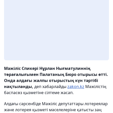
Мәжіліс Спикері Нұрлан Нығматулиннің
төрағалығымен Палатаның Бюро отырысы өтті.
Онда алдағы жалпы отырыстың күн тәртібі
нақтыланды,
деп хабарлайды
zakon.kz
Мәжілістің
баспасөз қызметіне сілтеме жасап.
Алдағы сәрсенбіде Мәжіліс депутаттары лотереялар
және лотерея қызметі мәселелеріне қатысты заң