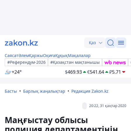
Қаз
Саясат
Әлем
Қаржы
Оқиға
Құқық
Мақалалар
#Референдум-2026
#Қазақстан мақтанышы
+24°
$
469.93
€
541.64
₽
5.71
Басты
Барлық жаңалықтар
Редакция Zakon.kz
20:22, 31 қаңтар 2020
Маңғыстау облысы
полиция департаментінің