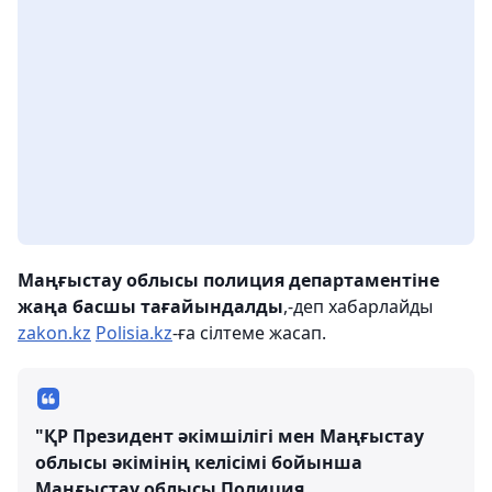
Маңғыстау облысы полиция департаментіне
жаңа басшы тағайындалды
,-деп хабарлайды
zakon.kz
Polisia.kz
-ға сілтеме жасап.
"ҚР Президент әкімшілігі мен Маңғыстау
облысы әкімінің келісімі бойынша
Маңғыстау облысы Полиция