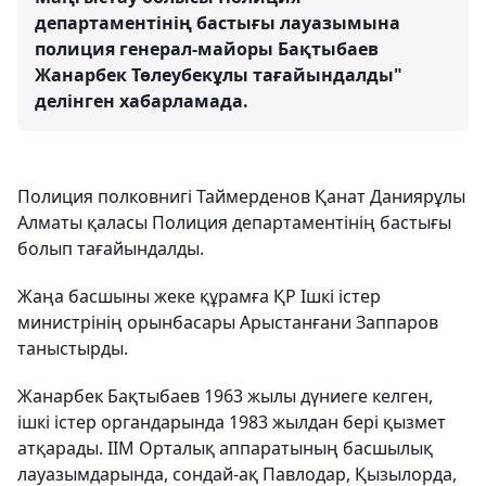
департаментінің бастығы лауазымына
полиция генерал-майоры Бақтыбаев
Жанарбек Төлеубекұлы тағайындалды"
делінген хабарламада.
Полиция полковнигі Таймерденов Қанат Даниярұлы
Алматы қаласы Полиция департаментінің бастығы
болып тағайындалды.
Жаңа басшыны жеке құрамға ҚР Ішкі істер
министрінің орынбасары Арыстанғани Заппаров
таныстырды.
Жанарбек Бақтыбаев 1963 жылы дүниеге келген,
ішкі істер органдарында 1983 жылдан бері қызмет
атқарады. ІІМ Орталық аппаратының басшылық
лауазымдарында, сондай-ақ Павлодар, Қызылорда,