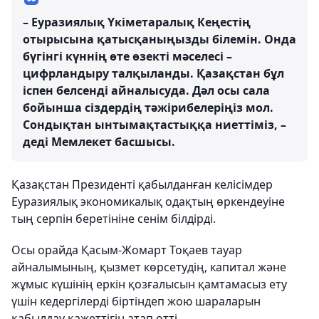
– Еуразиялық Үкіметаралық Кеңестің
отырысына қатысқаныңызды білемін. Онда
бүгінгі күннің өте өзекті мәселесі –
цифрландыру талқыланды. Қазақстан бұл
іспен белсенді айналысуда. Дәл осы сала
бойынша сіздердің тәжірибелеріңіз мол.
Сондықтан ынтымақтастыққа ниеттіміз, –
деді Мемлекет басшысы.
Қазақстан Президенті қабылданған келісімдер
Еуразиялық экономикалық одақтың өркендеуіне
тың серпін беретініне сенім білдірді.
Осы орайда Қасым-Жомарт Тоқаев тауар
айналымының, қызмет көрсетудің, капитал және
жұмыс күшінің еркін қозғалысын қамтамасыз ету
үшін кедергілерді біртіндеп жою шараларын
қабылдау қажеттігін атап өтті.