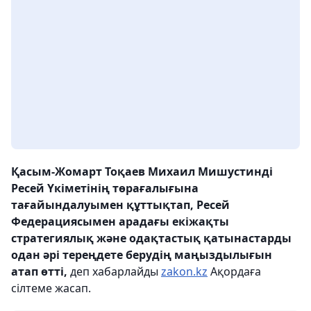
Қасым-Жомарт Тоқаев Михаил Мишустинді
Ресей Үкіметінің төрағалығына
тағайындалуымен құттықтап, Ресей
Федерациясымен арадағы екіжақты
стратегиялық және одақтастық қатынастарды
одан әрі тереңдете берудің маңыздылығын
атап өтті,
деп хабарлайды
zakon.kz
Ақордаға
сілтеме жасап.