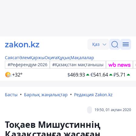
Қаз
Саясат
Әлем
Қаржы
Оқиға
Құқық
Мақалалар
#Референдум-2026
#Қазақстан мақтанышы
+32°
$
469.93
€
541.64
₽
5.71
Басты
Барлық жаңалықтар
Редакция Zakon.kz
19:50, 01 ақпан 2020
Тоқаев Мишустиннің
Қазақстанға жасаған