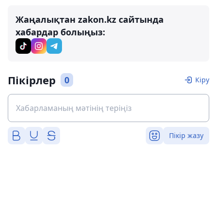
Жаңалықтан zakon.kz сайтында
хабардар болыңыз:
Пікірлер
0
Кіру
Пікір жазу