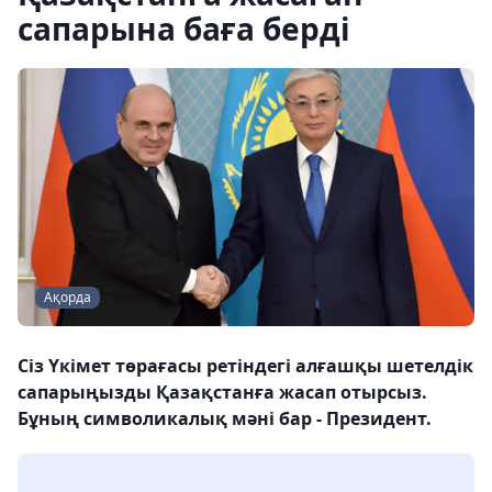
сапарына баға берді
Ақорда
Сіз Үкімет төрағасы ретіндегі алғашқы шетелдік
сапарыңызды Қазақстанға жасап отырсыз.
Бұның символикалық мәні бар - Президент.