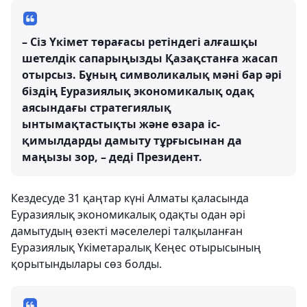
– Сіз Үкімет төрағасы ретіндегі алғашқы
шетелдік сапарыңызды Қазақстанға жасап
отырсыз. Бұның символикалық мәні бар әрі
біздің Еуразиялық экономикалық одақ
аясындағы стратегиялық
ынтымақтастықты және өзара іс-
қимылдарды дамыту тұрғысынан да
маңызы зор, – деді Президент.
Кездесуде 31 қаңтар күні Алматы қаласында
Еуразиялық экономикалық одақты одан әрі
дамытудың өзекті мәселелері талқыланған
Еуразиялық Үкіметаралық Кеңес отырысының
қорытындылары сөз болды.