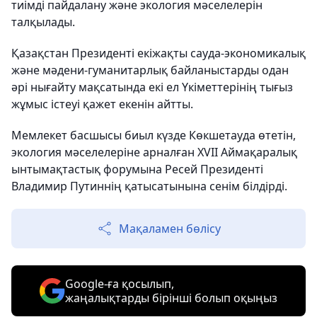
тиімді пайдалану және экология мәселелерін
талқылады.
Қазақстан Президенті екіжақты сауда-экономикалық
және мәдени-гуманитарлық байланыстарды одан
әрі нығайту мақсатында екі ел Үкіметтерінің тығыз
жұмыс істеуі қажет екенін айтты.
Мемлекет басшысы биыл күзде Көкшетауда өтетін,
экология мәселелеріне арналған XVII Аймақаралық
ынтымақтастық форумына Ресей Президенті
Владимир Путиннің қатысатынына сенім білдірді.
Мақаламен бөлісу
Google-ға қосылып,
жаңалықтарды бірінші болып оқыңыз