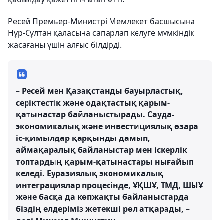
Ресей Премьер-Министрі Мемлекет басшысына
Нұр-Сұлтан қаласына сапарлап келуге мүмкіндік
жасағаны үшін алғыс білдірді.
– Ресей мен Қазақстанды бауырластық,
серіктестік және одақтастық қарым-
қатынастар байланыстырады. Сауда-
экономикалық және инвестициялық өзара
іс-қимылдар қарқынды дамып,
аймақаралық байланыстар мен іскерлік
топтардың қарым-қатынастары нығайып
келеді. Еуразиялық экономикалық
интеграциялар процесінде, ҰҚШҰ, ТМД, ШЫҰ
және басқа да көпжақты байланыстарда
біздің елдеріміз жетекші рөл атқарады, –