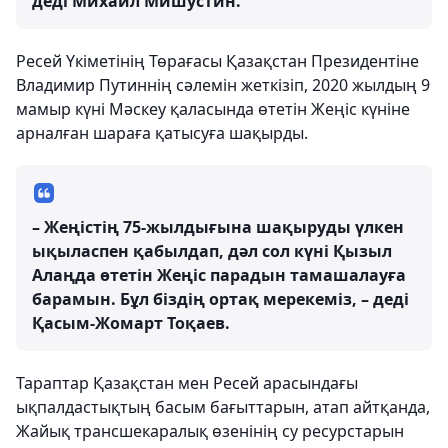
деді Михаил Мишустин.
Ресей Үкіметінің Төрағасы Қазақстан Президентіне
Владимир Путиннің сәлемін жеткізіп, 2020 жылдың 9
мамыр күні Мәскеу қаласында өтетін Жеңіс күніне
арналған шараға қатысуға шақырды.
– Жеңістің 75-жылдығына шақыруды үлкен
ықыласпен қабылдап, дәл сол күні Қызыл
Алаңда өтетін Жеңіс парадын тамашалауға
барамын. Бұл біздің ортақ мерекеміз, – деді
Қасым-Жомарт Тоқаев.
Тараптар Қазақстан мен Ресей арасындағы
ықпалдастықтың басым бағыттарын, атап айтқанда,
Жайық трансшекаралық өзенінің су ресурстарын