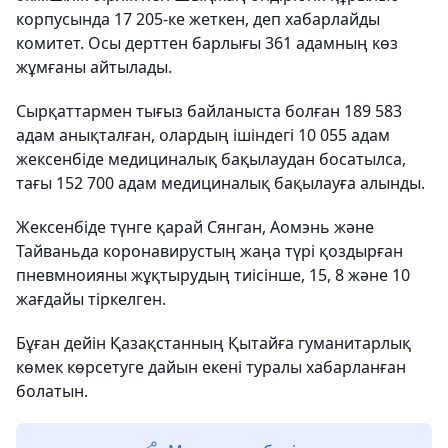
корпусында 17 205-ке жеткен, деп хабарлайды
комитет. Осы дерттен барлығы 361 адамның көз
жұмғаны айтылады.
Сырқаттармен тығыз байланыста болған 189 583
адам анықталған, олардың ішіндегі 10 055 адам
жексенбіде медициналық бақылаудан босатылса,
тағы 152 700 адам медициналық бақылауға алынды.
Жексенбіде түнге қарай Сянган, Аомэнь және
Тайваньда коронавирустың жаңа түрі қоздырған
пневмноияны жұқтырудың тиісінше, 15, 8 және 10
жағдайы тіркелген.
Бұған дейін Қазақстанның Қытайға гуманитарлық
көмек көрсетуге дайын екені туралы хабарланған
болатын.