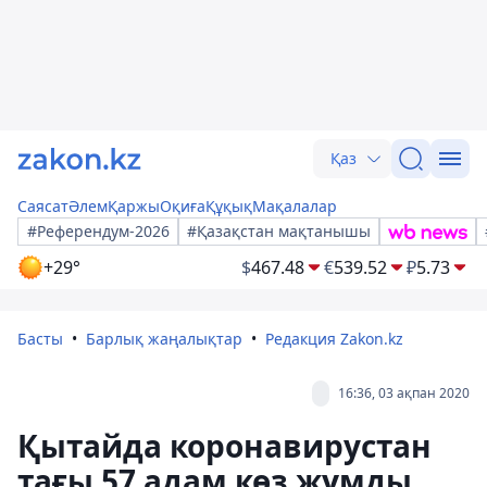
Қаз
Саясат
Әлем
Қаржы
Оқиға
Құқық
Мақалалар
#Референдум-2026
#Қазақстан мақтанышы
+29°
$
467.48
€
539.52
₽
5.73
Басты
Барлық жаңалықтар
Редакция Zakon.kz
16:36, 03 ақпан 2020
Қытайда коронавирустан
тағы 57 адам көз жұмды