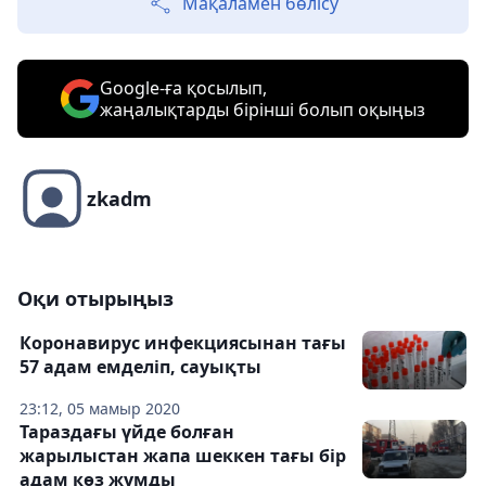
Мақаламен бөлісу
Google-ға қосылып,
жаңалықтарды бірінші болып оқыңыз
zkadm
Оқи отырыңыз
Коронавирус инфекциясынан тағы
57 адам емделіп, сауықты
23:12, 05 мамыр 2020
Тараздағы үйде болған
жарылыстан жапа шеккен тағы бір
адам көз жұмды