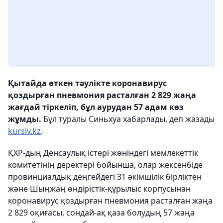
Қытайда өткен тәулікте коронавирус
қоздырған пневмония расталған 2 829 жаңа
жағдай тіркеліп, бұл аурудан 57 адам көз
жұмды.
Бұл туралы Синьхуа хабарлады, деп жазады
kursiv.kz
.
ҚХР-дың Денсаулық істері жөніндегі мемлекеттік
комитетінің деректері бойынша, олар жексенбіде
провинциалдық деңгейдегі 31 әкімшілік бірліктен
және Шыңжаң өндірістік-құрылыс корпусынан
коронавирус қоздырған пневмония расталған жаңа
2 829 оқиғасы, сондай-ақ қаза болудың 57 жаңа