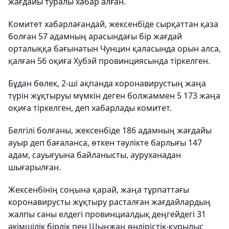
жағдайы туралы хабар алған.
Комитет хабарлағандай, жексенбіде сырқаттан қаза
болған 57 адамның арасындағы бір жағдай
орталыққа бағынатын Чунцин қаласында орын алса,
қалған 56 оқиға Хубэй провинциясында тіркелген.
Бұдан бөлек, 2-ші ақпанда коронавирустың жаңа
түрін жұқтыруы мүмкін деген болжаммен 5 173 жаңа
оқиға тіркелген, деп хабарлады комитет.
Белгілі болғаны, жексенбіде 186 адамның жағдайы
ауыр деп бағаланса, өткен тәулікте барлығы 147
адам, сауығуына байланысты, ауруханадан
шығарылған.
Жексенбінің соңына қарай, жаңа тұрпаттағы
коронавирусты жұқтыру расталған жағдайлардың
жалпы саны елдегі провинциалдық деңгейдегі 31
әкімшілік бірлік пен Шыңжаң өндірістік-құрылыс