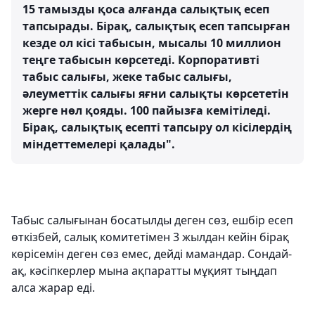
15 тамызды қоса алғанда салықтық есеп
тапсырады. Бірақ, салықтық есеп тапсырған
кезде ол кісі табысын, мысалы 10 миллион
теңге табысын көрсетеді. Корпоративті
табыс салығы, жеке табыс салығы,
әлеуметтік салығы яғни салықты көрсететін
жерге нөл қояды. 100 пайызға кемітіледі.
Бірақ, салықтық есепті тапсыру ол кісілердің
міндеттемелері қалады".
Табыс салығынан босатылды деген сөз, ешбір есеп
өткізбей, салық комитетімен 3 жылдан кейін бірақ
көрісемін деген сөз емес, дейді мамандар. Сондай-
ақ, кәсіпкерлер мына ақпаратты мұқият тыңдап
алса жарар еді.