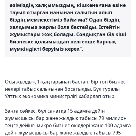
өзіміздің халқымыздың, кішкене ғана өзіне
тауып отырған нанынан салығын алып
біздің мемлекетіміз байи ма? Одан біздің
халқымыз жарлы бола бастайды. Істейтін
жұмыстары жоқ болады. Сондықтан біз кіші
бизнеске қолымыздан келгенше барлық
мүмкіндікті беруіміз керек".
Осы жылдың 1-қаңтарынан бастап, бір топ бизнес
иелері табыс салығынан босатылды. Бұл туралы
Ұлттық экономика министрлігі хабарлап отыр.
Заңға сәйкес, бұл санатқа 15 адамға дейін
жұмысшысы бар және жылдық табысы 79 миллион
теңге дейінгі микро бизнес өкілдері және 100 адамға
дейін жұмысшысы бар және жылдық табысы 795