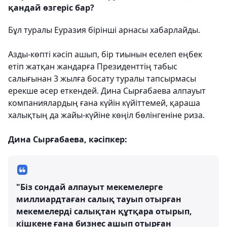
қандай өзгеріс бар?
Бұл туралы Еуразия бірінші арнасы хабарлайды.
Азды-көпті кәсіп ашып, бір тиынын еселеп еңбек
етіп жатқан жандарға Президенттің табыс
салығынан 3 жылға босату туралы тапсырмасы
ерекше әсер еткендей. Дина Сырғабаева алпауыт
компаниялардың ғана күйін күйіттемей, қараша
халықтың да жайы-күйіне көңіл бөлінгеніне риза.
Дина Сырғабаева, кәсіпкер:
"Біз сондай алпауыт мекемелерге
миллиардтаған салық тауып отырған
мекемелерді салықтан құтқара отырып,
кішкене ғана бизнес ашып отырған