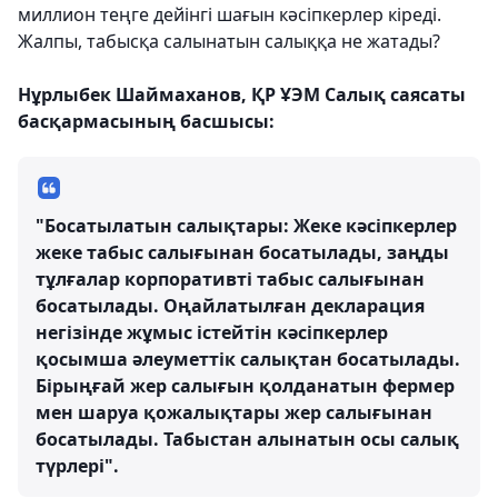
миллион теңге дейінгі шағын кәсіпкерлер кіреді.
Жалпы, табысқа салынатын салыққа не жатады?
Нұрлыбек Шаймаханов, ҚР ҰЭМ Салық саясаты
басқармасының басшысы:
"Босатылатын салықтары: Жеке кәсіпкерлер
жеке табыс салығынан босатылады, заңды
тұлғалар корпоративті табыс салығынан
босатылады. Оңайлатылған декларация
негізінде жұмыс істейтін кәсіпкерлер
қосымша әлеуметтік салықтан босатылады.
Бірыңғай жер салығын қолданатын фермер
мен шаруа қожалықтары жер салығынан
босатылады. Табыстан алынатын осы салық
түрлері".