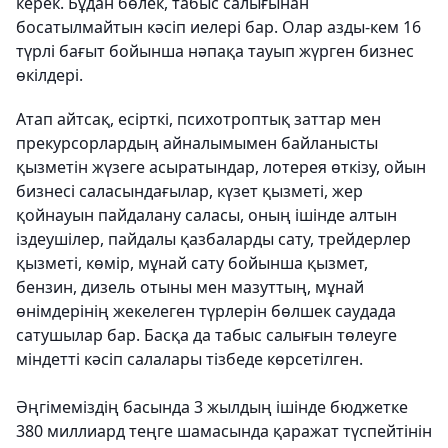
керек. Бұдан бөлек, табыс салығынан
босатылмайтын кәсіп иелері бар. Олар азды-кем 16
түрлі бағыт бойынша нәпақа тауып жүрген бизнес
өкілдері.
Атап айтсақ, есірткі, психотроптық заттар мен
прекурсорлардың айналымымен байланысты
қызметін жүзеге асыратындар, лотерея өткізу, ойын
бизнесі саласындағылар, күзет қызметі, жер
қойнауын пайдалану саласы, оның ішінде алтын
іздеушілер, пайдалы қазбаларды сату, трейдерлер
қызметі, көмір, мұнай сату бойынша қызмет,
бензин, дизель отыны мен мазуттың, мұнай
өнімдерінің жекелеген түрлерін бөлшек саудада
сатушылар бар. Басқа да табыс салығын төлеуге
міндетті кәсіп салалары тізбеде көрсетілген.
Әңгімеміздің басында 3 жылдың ішінде бюджетке
380 миллиард теңге шамасында қаражат түспейтінін