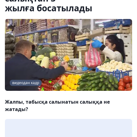
жылға босатылады
видеодан кадр
Жалпы, табысқа салынатын салыққа не
жатады?