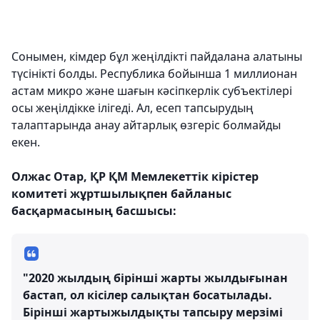
Сонымен, кімдер бұл жеңілдікті пайдалана алатыны
түсінікті болды. Республика бойынша 1 миллионан
астам микро және шағын кәсіпкерлік субъектілері
осы жеңілдікке ілігеді. Ал, есеп тапсырудың
талаптарында анау айтарлық өзгеріс болмайды
екен.
Олжас Отар, ҚР ҚМ Мемлекеттік кірістер
комитеті жұртшылықпен байланыс
басқармасының басшысы:
"2020 жылдың бірінші жарты жылдығынан
бастап, ол кісілер салықтан босатылады.
Бірінші жартыжылдықты тапсыру мерзімі