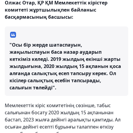
Олжас Отар, ҚР ҚМ Мемлекеттік кірістер
комитеті жұртшылықпен байланыс
басқармасының басшысы:
"Осы бір жерде шатаспауын,
жаңылыспауын баса назар аударып
кеткіміз келеді. 2019 жылдың екінші жарты
жылдығына, 2020 жылдың 15 ақпанын қоса
алғанда салықтық есеп тапсыру керек. Ол
кісілер салықтық есебін тапсырады,
салығын төлейді".
Мемлекеттік кіріс комитетінің сөзінше, табыс
салығынан босату 2020 жылдың 15 ақпанынан
бастап, 2023 жылға дейінгі аралықты қамтиды. Ал
осыған дейінгі есепті бұрынғы талаппен өткізу