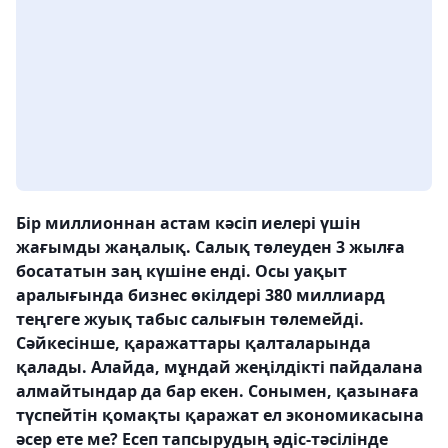
Бір миллионнан астам кәсіп иелері үшін
жағымды жаңалық. Салық төлеуден 3 жылға
босататын заң күшіне енді. Осы уақыт
аралығында бизнес өкілдері 380 миллиард
теңгеге жуық табыс салығын төлемейді.
Сәйкесінше, қаражаттары қалталарында
қалады. Алайда, мұндай жеңілдікті пайдалана
алмайтындар да бар екен. Сонымен, қазынаға
түспейтін қомақты қаражат ел экономикасына
әсер ете ме? Есеп тапсырудың әдіс-тәсілінде