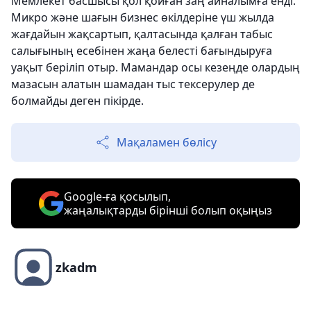
Мемлекет басшысы қол қойған заң айналымға енді.
Микро және шағын бизнес өкілдеріне үш жылда
жағдайын жақсартып, қалтасында қалған табыс
салығының есебінен жаңа белесті бағындыруға
уақыт беріліп отыр. Мамандар осы кезеңде олардың
мазасын алатын шамадан тыс тексерулер де
болмайды деген пікірде.
Мақаламен бөлісу
Google-ға қосылып,
жаңалықтарды бірінші болып оқыңыз
zkadm