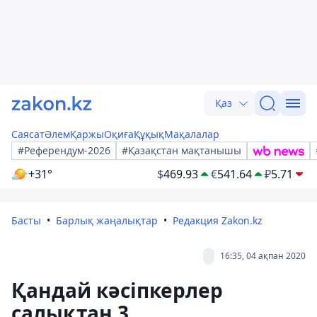
Қаз
Саясат
Әлем
Қаржы
Оқиға
Құқық
Мақалалар
#Референдум-2026
#Қазақстан мақтанышы
+31°
$
469.93
€
541.64
₽
5.71
Басты
Барлық жаңалықтар
Редакция Zakon.kz
16:35, 04 ақпан 2020
Қандай кәсіпкерлер
салықтан 3