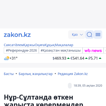
Қаз
Саясат
Әлем
Қаржы
Оқиға
Құқық
Мақалалар
#Референдум-2026
#Қазақстан мақтанышы
+31°
$
469.93
€
541.64
₽
5.71
Басты
Барлық жаңалықтар
Редакция Zakon.kz
18:39, 05 ақпан 2020
Нұр-Сұлтанда өткен
жарыста көрермендер