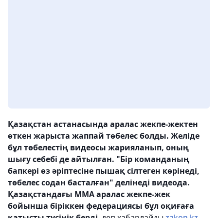
Қазақстан астанасында аралас жекпе-жектен
өткен жарыста жаппай төбелес болды. Желіде
бұл төбелестің видеосы жарияланып, оның
шығу себебі де айтылған. "Бір команданың
бапкері өз әріптесіне пышақ сілтеген көрінеді,
төбелес содан басталған" делінеді видеода.
Қазақстандағы ММА аралас жекпе-жек
бойынша біріккен федерациясы бұл оқиғаға
қатысты түсінік берді
, деп хабарлайды
zakon.kz.