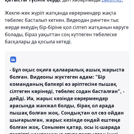
Жекпе-жек жүріп жатқанда көрермендер жақта
төбелес басталып кеткен. Видеодан рингтен тыс
жерде екеудің бір-біріне қол сілтеп жатқанын көруге
болады, біраз уақыттан соң күтпеген төбелеске
басқалары да қосыла кетеді.
- Бұл оқыс оқиға қалааралық ашық жарыста
болған. Видеоны жүктеген адам: "Бір
команданың бапкері өз әріптесіне пышақ
сілтеген көрінеді, төбелес содан басталған", -
дейді. Иә, жарыс кезінде көрермендер
арасында жанжал болды, бірақ ол арада
пышақ болған жоқ. Сондықтан ол сөз ойдан
шығарылған, жарыс кезінде ондай ештеңе
болған жоқ. Сонымен қатар, осы іс-шарада