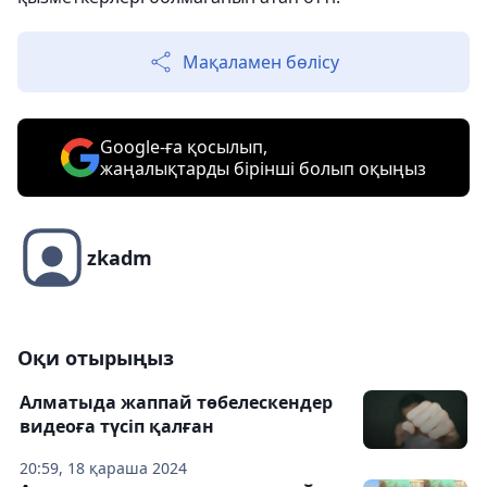
Мақаламен бөлісу
Google-ға қосылып,
жаңалықтарды бірінші болып оқыңыз
zkadm
Оқи отырыңыз
Алматыда жаппай төбелескендер
видеоға түсіп қалған
20:59, 18 қараша 2024