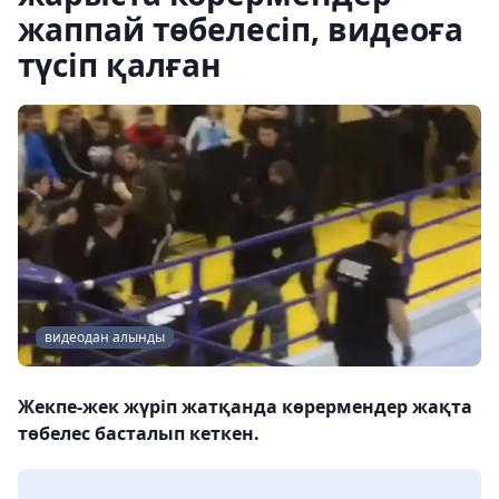
жаппай төбелесіп, видеоға
түсіп қалған
видеодан алынды
Жекпе-жек жүріп жатқанда көрермендер жақта
төбелес басталып кеткен.