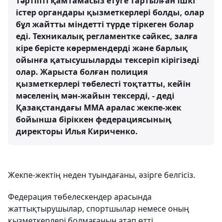
тәртіпті қамтамасыз етуге тартылған ішкі
істер органдары қызметкерлері болды, олар
бұл жайтты міндетті түрде тіркеген болар
еді. Техникалық регламентке сәйкес, залға
кіре берісте көрермендерді және барлық
ойынға қатысушыларды тексеріп кірігізеді
олар. Жарыста болған полиция
қызметкерлері төбелесті тоқтатты, кейін
мәселенің мән-жайын тексерді, - деді
Қазақстандағы ММА аралас жекпе-жек
бойынша біріккен федерациясының
директоры Илья Кириченко.
Жекпе-жектің неден туындағаны, әзірге белгісіз.
Федерация төбелескендер арасында
жаттықтырушылар, спортшылар немесе оның
қызметкерлері болмағанын атап өтті.