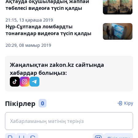
Ақтауда оқушылардың жаппай
төбелесі видеоға түсіп қалды
21:15, 13 қараша 2019
Нұр-Сұлтанда ломбардты
тонағандар видеоға түсіп қалды
20:29, 08 мамыр 2019
Жаңалықтан zakon.kz сайтында
хабардар болыңыз:
Пікірлер
0
Кіру