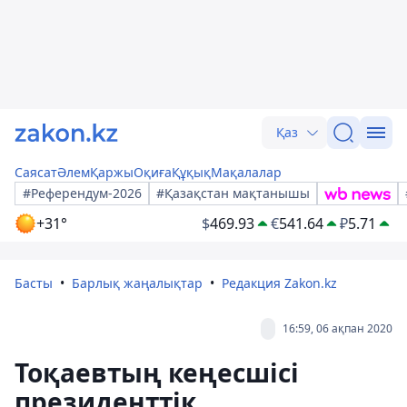
Қаз
Саясат
Әлем
Қаржы
Оқиға
Құқық
Мақалалар
#Референдум-2026
#Қазақстан мақтанышы
+31°
$
469.93
€
541.64
₽
5.71
Басты
Барлық жаңалықтар
Редакция Zakon.kz
16:59, 06 ақпан 2020
Тоқаевтың кеңесшісі
президенттік