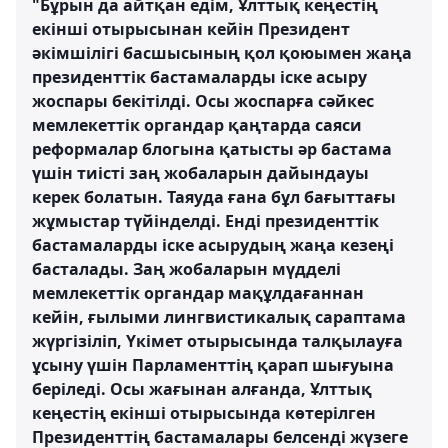
"Бұрын да айтқан едім, Ұлттық кеңестің
екінші отырысынан кейін Президент
әкімшілігі басшысының қол қоюымен жаңа
президенттік бастамаларды іске асыру
жоспары бекітілді. Осы жоспарға сәйкес
мемлекеттік органдар қаңтарда саяси
реформалар блогына қатысты әр бастама
үшін тиісті заң жобаларын дайындауы
керек болатын. Таяуда ғана бұл бағыттағы
жұмыстар түйінделді. Енді президенттік
бастамаларды іске асырудың жаңа кезеңі
басталады. Заң жобаларын мүдделі
мемлекеттік органдар мақұлдағаннан
кейін, ғылыми лингвистикалық сараптама
жүргізіліп, Үкімет отырысында талқылауға
ұсыну үшін Парламенттің қарап шығуына
беріледі. Осы жағынан алғанда, Ұлттық
кеңестің екінші отырысында көтерілген
Президенттің бастамалары белсенді жүзеге