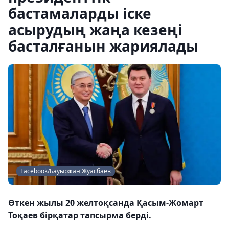
бастамаларды іске
асырудың жаңа кезеңі
басталғанын жариялады
Facebook/Бауыржан Жуасбаев
Өткен жылы 20 желтоқсанда Қасым-Жомарт
Тоқаев бірқатар тапсырма берді.