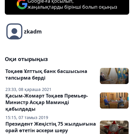
Google-ға қосылып,
жаңалықтарды бірінші болып оқыңыз
zkadm
Оқи отырыңыз
Тоқаев Ұлттық банк басшысына
тапсырма берді
23:33, 08 қараша 2021
Қасым-Жомарт Тоқаев Премьер-
Министр Асқар Маминді
қабылдады
15:15, 07 тамыз 2019
Президент Жеңістің 75 жылдығына
орай өтетін әскери шеру