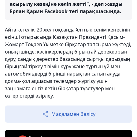
асырылу кезеңіне келіп жетті", - деп жазды
Ерлан Қарин Facebook-тегі парақшасында.
Айта кетелік, 20 желтоқсанда Ұлттық сенім кеңесінің
екінші отырысында Қазақстан Президенті Қасым-
Жомарт Тоқаев Үкіметке бірқатар тапсырма жүктеді,
оның ішінде: кәсіпкерлердің бірыңғай дерекқорын
құру, сандық деректер базасында сыртқы қарыздың
бірыңғай тіркеу тізімін құру және тұрғын үй мен
автомобильдерді бірінші нарықтан сатып алуда
қолма-қол ақшасыз төлемдер жүргізу үшін
заңнамаға енгізілетін бірқатар түзетулер мен
өзгерістерді әзірлеу.
Мақаламен бөлісу