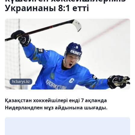
Украинаны 8:1 етті
hcbarys.kz
Қазақстан хоккейшілері енді 7 ақпанда
Нидерландпен мұз айдынына шығады.