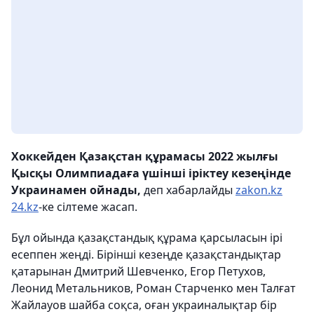
Хоккейден Қазақстан құрамасы 2022 жылғы
Қысқы Олимпиадаға үшінші іріктеу кезеңінде
Украинамен ойнады,
деп хабарлайды
zakon.kz
24.kz
-ке сілтеме жасап.
Бұл ойында қазақстандық құрама қарсыласын ірі
есеппен жеңді. Бірінші кезеңде қазақстандықтар
қатарынан Дмитрий Шевченко, Егор Петухов,
Леонид Метальников, Роман Старченко мен Талғат
Жайлауов шайба соқса, оған украиналықтар бір