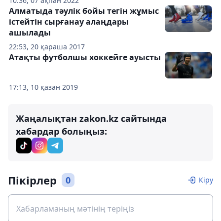
10:36, 07 ақпан 2022
Алматыда тәулік бойы тегін жұмыс
істейтін сырғанау алаңдары
ашылады
22:53, 20 қараша 2017
Атақты футболшы хоккейге ауысты
17:13, 10 қазан 2019
Жаңалықтан zakon.kz сайтында
хабардар болыңыз:
Пікірлер
0
Кіру