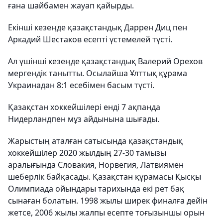
ғана шайбамен жауап қайырды.
Екінші кезеңде қазақстандық Даррен Диц пен
Аркадий Шестаков есепті үстемелей түсті.
Ал үшінші кезеңде қазақстандық Валерий Орехов
мергендік танытты. Осылайша Ұлттық құрама
Украинадан 8:1 есебімен басым түсті.
Қазақстан хоккейшілері енді 7 ақпанда
Нидерландпен мұз айдынына шығады.
Жарыстың аталған сатысында қазақстандық
хоккейшілер 2020 жылдың 27-30 тамызы
аралығында Словакия, Норвегия, Латвиямен
шеберлік байқасады. Қазақстан құрамасы Қысқы
Олимпиада ойындары тарихында екі рет бақ
сынаған болатын. 1998 жылы ширек финалға дейін
жетсе, 2006 жылы жалпы есепте тоғызыншы орын