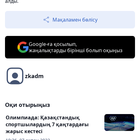
алды.
Мақаламен бөлісу
Google-ға қосылып,
жаңалықтарды бірінші болып оқыңыз
zkadm
Оқи отырыңыз
Олимпиада: Қазақстандық
спортшылардың 7 қаңтардағы
жарыс кестесі