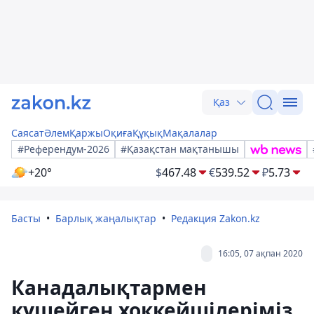
Қаз
Саясат
Әлем
Қаржы
Оқиға
Құқық
Мақалалар
#Референдум-2026
#Қазақстан мақтанышы
+20°
$
467.48
€
539.52
₽
5.73
Басты
Барлық жаңалықтар
Редакция Zakon.kz
16:05, 07 ақпан 2020
Канадалықтармен
күшейген хоккейшілеріміз