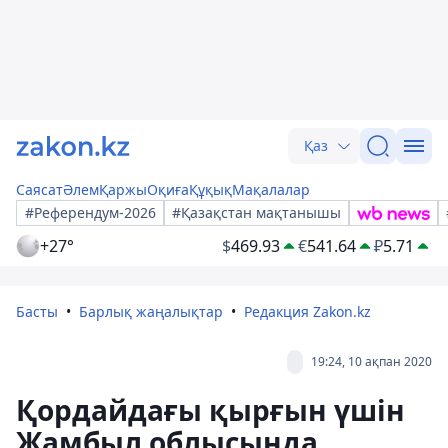
Қаз
Саясат
Әлем
Қаржы
Оқиға
Құқық
Мақалалар
#Референдум-2026
#Қазақстан мақтанышы
+27°
$
469.93
€
541.64
₽
5.71
Басты
Барлық жаңалықтар
Редакция Zakon.kz
19:24, 10 ақпан 2020
Қордайдағы қырғын үшін
Жамбыл облысында