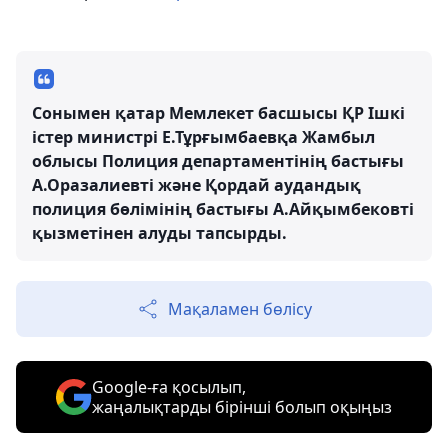
Сонымен қатар Мемлекет басшысы ҚР Ішкі
істер министрі Е.Тұрғымбаевқа Жамбыл
облысы Полиция департаментінің бастығы
А.Оразалиевті және Қордай аудандық
полиция бөлімінің бастығы А.Айқымбековті
қызметінен алуды тапсырды.
Мақаламен бөлісу
Google-ға қосылып,
жаңалықтарды бірінші болып оқыңыз