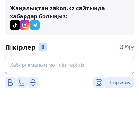
Жаңалықтан zakon.kz сайтында
хабардар болыңыз:
Пікірлер
0
Кіру
Пікір жазу