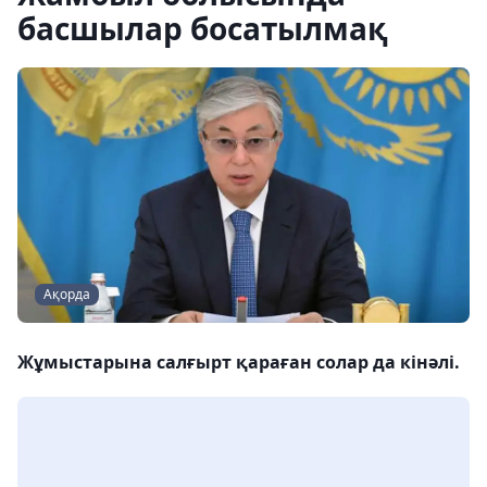
басшылар босатылмақ
Ақорда
Жұмыстарына салғырт қараған солар да кінәлі.