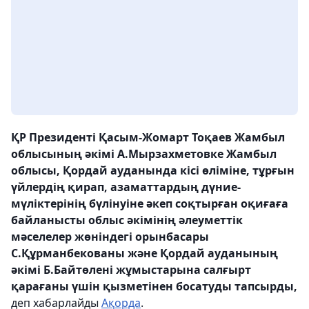
ҚР Президенті Қасым-Жомарт Тоқаев Жамбыл
облысының әкімі А.Мырзахметовке Жамбыл
облысы, Қордай ауданында кісі өліміне, тұрғын
үйлердің қирап, азаматтардың дүние-
мүліктерінің бүлінуіне әкеп соқтырған оқиғаға
байланысты облыс әкімінің әлеуметтік
мәселелер жөніндегі орынбасары
С.Құрманбекованы және Қордай ауданының
әкімі Б.Байтөлені жұмыстарына салғырт
қарағаны үшін қызметінен босатуды тапсырды,
деп хабарлайды
Ақорда
.