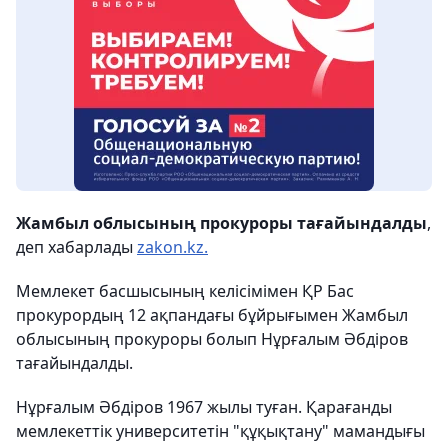
Жамбыл облысының прокуроры тағайындалды
,
деп хабарлады
zakon.kz.
Мемлекет басшысының келісімімен ҚР Бас
прокурордың 12 ақпандағы бұйрығымен Жамбыл
облысының прокуроры болып Нұрғалым Әбдіров
тағайындалды.
Нұрғалым Әбдіров 1967 жылы туған. Қарағанды
мемлекеттік университетін "құқықтану" мамандығы