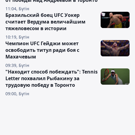
от победы над Андреевой в Торонто
11:04, Бүгін
Бразильский боец UFC Уокер
считает Вердума величайшим
тяжеловесом в истории
10:19, Бүгін
Чемпион UFC Гейджи может
освободить титул ради боя с
Махачевым
09:39, Бүгін
"Находит способ побеждать": Tennis
Letter похвалил Рыбакину за
трудовую победу в Торонто
09:00, Бүгін