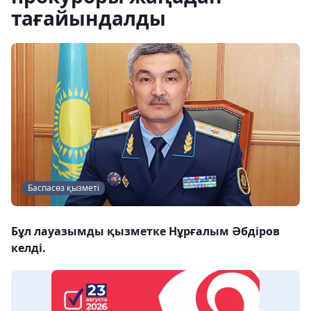
тағайындалды
Баспасөз қызметі
Бұл лауазымды қызметке Нұрғалым Әбдіров
келді.