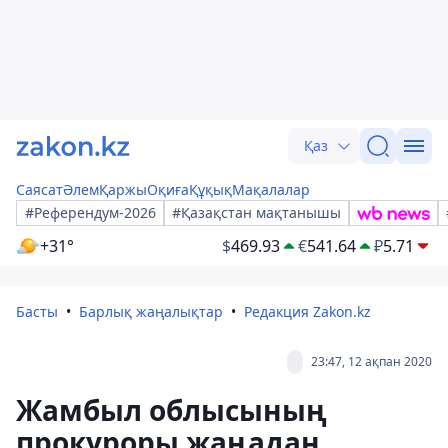
Қаз
Саясат
Әлем
Қаржы
Оқиға
Құқық
Мақалалар
#Референдум-2026
#Қазақстан мақтанышы
+31°
$
469.93
€
541.64
₽
5.71
Басты
Барлық жаңалықтар
Редакция Zakon.kz
23:47, 12 ақпан 2020
Жамбыл облысының
прокуроры жаңадан